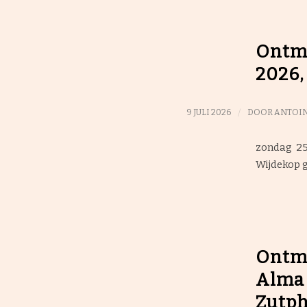
Ontmo
2026,
/
9 JULI 2026
DOOR
ANTOIN
zondag 25
Wijdekop g
Ontmo
Alma 
Zutp