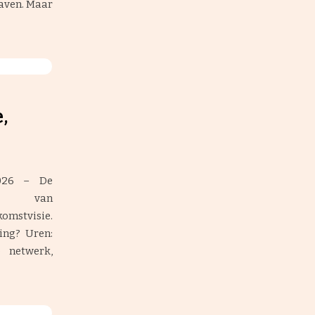
raven. Maar
,
026 – De
ng van
omstvisie.
ing? Uren:
e netwerk,