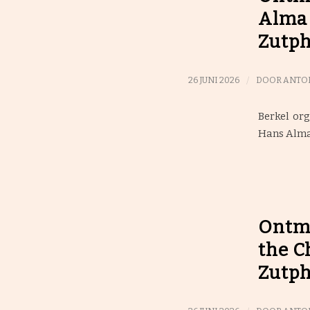
Alma 
Zutp
/
26 JUNI 2026
DOOR
ANTOI
Berkel or
Hans Alma 
Ontmo
the C
Zutp