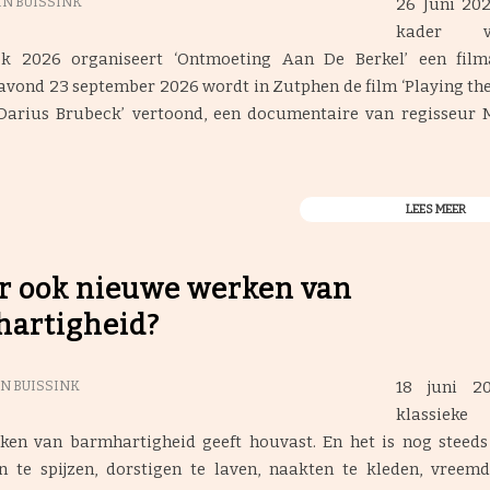
26 Juni 202
N BUISSINK
kader 
k 2026 organiseert ‘Ontmoeting Aan De Berkel’ een fil
vond 23 september 2026 wordt in Zutphen de film ‘Playing the
Darius Brubeck’ vertoond, een documentaire van regisseur M
LEES MEER
er ook nieuwe werken van
artigheid?
18 juni 2
N BUISSINK
klassieke 
ken van barmhartigheid geeft houvast. En het is nog steed
n te spijzen, dorstigen te laven, naakten te kleden, vreemd