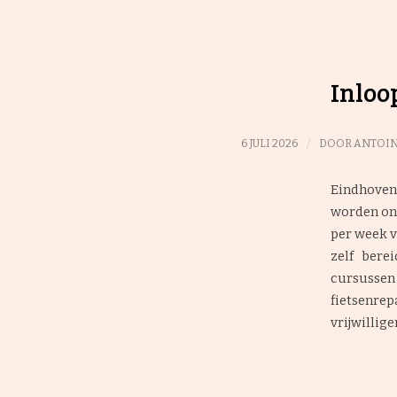
Inloo
/
6 JULI 2026
DOOR
ANTOIN
Eindhoven
worden ont
per week v
zelf bere
cursussen
fietsenre
vrijwillig