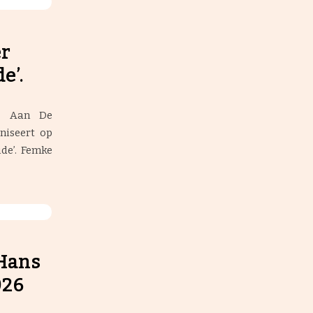
er
e’.
g Aan De
niseert op
de’. Femke
Hans
026