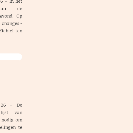
6 – In het
van de
mavond. Op
 changes -
ichiel ten
026 – De
lijst van
s nodig om
elingen te