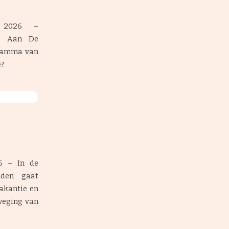
 2026 –
g Aan De
gramma van
e?
6 – In de
den gaat
vakantie en
eweging van