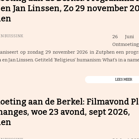
en Jan Linssen, Zo 29 november 2
hen
26 Juni
N BUISSINK
Ontmoetin
ganiseert op zondag 29 november 2026 in Zutphen een pro
en Jan Linssen. Getiteld ‘Religieus’ humanism: What’s in a nam
LEES MEER
eting aan de Berkel: Filmavond P
hanges, woe 23 avond, sept 2026,
hen