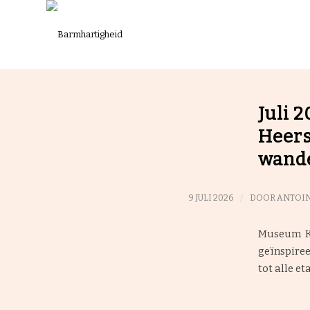
Juli 
Heers
wande
/
9 JULI 2026
DOOR
ANTOIN
Museum Kr
geïnspire
tot alle e