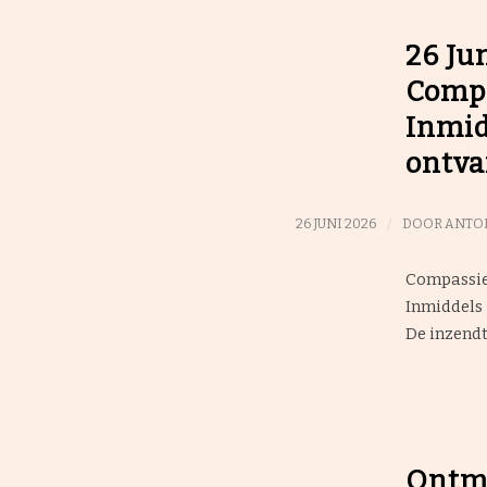
26 Ju
Compa
Inmid
ontv
/
26 JUNI 2026
DOOR
ANTOI
Compassiep
Inmiddels 
De inzendte
Ontmo