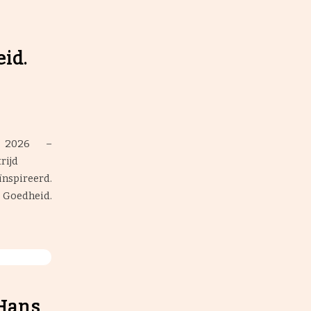
id.
 2026 –
rijd
ïnspireerd.
e Goedheid.
Hans