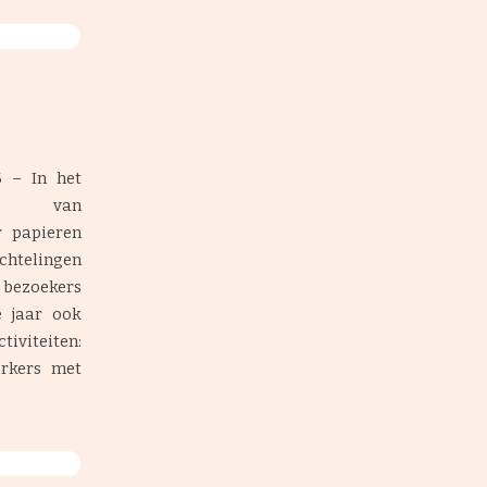
6 – In het
um van
r papieren
uchtelingen
e bezoekers
e jaar ook
iviteiten:
erkers met