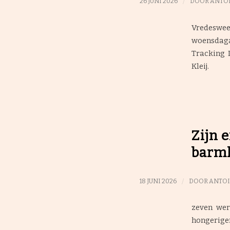
/
26 JUNI 2026
DOOR
ANTOI
Vredeswee
woensdaga
Tracking 
Kleij.
Zijn 
barmh
/
18 JUNI 2026
DOOR
ANTOI
zeven wer
hongerige