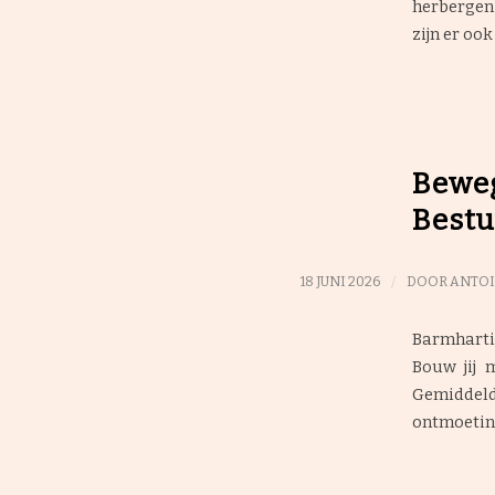
herbergen,
zijn er oo
Beweg
Bestu
/
18 JUNI 2026
DOOR
ANTOI
Barmharti
Bouw jij 
Gemiddeld
ontmoeting