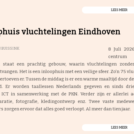
LEES MEER
phuis vluchtelingen Eindhoven
8 Juli 202
 BUISSINK
centr
 staat een prachtig gebouw, waarin vluchtelingen zonde
vangen. Het is een inloophuis met een veilige sfeer. Zo’n 75 vl
ertoeven er. Tussen de middag is er een warme maaltijd door d
id. Er worden taallessen Nederlands gegeven en sinds dri
 ICT in samenwerking met de PKN. Verder zijn er allerlei act
paratie, fotografie, kledingontwerp enz. Twee vaste medew
ers zorgen ervoor dat alles goed verloopt. Al meer dan tien jaar.
LEES MEER