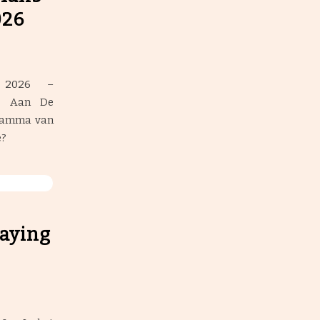
026
 2026 –
g Aan De
gramma van
e?
laying