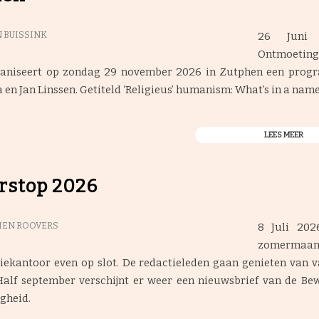
26 Juni
 BUISSINK
Ontmoetin
ganiseert op zondag 29 november 2026 in Zutphen een pro
en Jan Linssen. Getiteld ‘Religieus’ humanism: What’s in a nam
LEES MEER
rstop 2026
8 Juli 202
IEN ROOVERS
zomermaan
iekantoor even op slot. De redactieleden gaan genieten van 
. Half september verschijnt er weer een nieuwsbrief van de B
gheid.