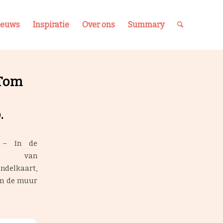
ieuws
Inspiratie
Over ons
Summary
 Tom
.
 – In de
aal van
ndelkaart,
an de muur