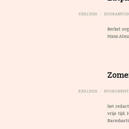
/
9 JULI 2026
DOOR
ANTOIN
Berkel or
Hans Alma 
Zome
/
8 JULI 2026
DOOR
CHRIST
het redact
vrije tijd
Barmharti