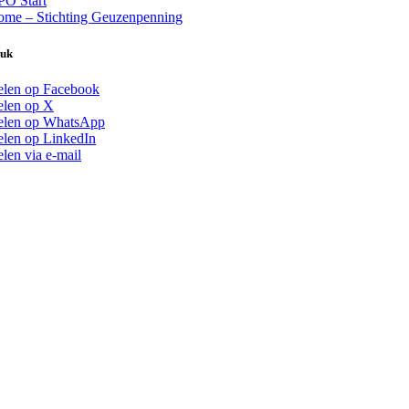
O Start
me – Stichting Geuzenpenning
tuk
len op Facebook
len op X
elen op WhatsApp
len op LinkedIn
len via e-mail