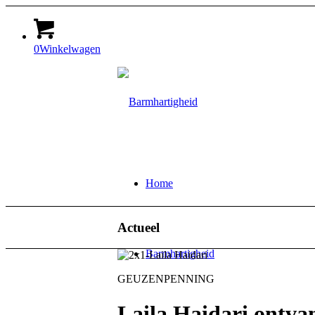
0
Winkelwagen
Home
Actueel
Barmhartigheid
GEUZENPENNING
Laila Haidari ontv