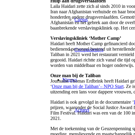
Hulp aan drugsverslaafden
Laila Haidari zette zich al sinds 2010 in vo
Iran naar Afghanistan verhuisde en haar bro
honderden andere drugsverslaafden. Gemotiv
Cursus
Afghanistan en het gebrek aan door de overh
baanbrekende verslavingskliniek op. Het c
Verslavingskliniek ‘Mother Camp’
Haidari heeft Mother Camp gefinancierd door
bedienend personeel bestond uit herstellend
Compassieprijs
Taliban in 2021 werd het restaurant vernield
gegooid. Haidari richtte zich vanaf die tijd
worden van middelbaar en hoger onderwijs.
Onze man bij de Taliban
Nieuws
Journalist Thomas Erdbrink heeft Haidari ge
‘
Onze man bij de Taliban’
–
NPO Start
. Ze i
uitzending een lans voor dappere vrouwen, di
Haidari is ook gevolgd in de documentaire ‘
prijzen, waaronder de Social Justice Award 
Actueel
Film Festival. Haidari was een van de 100 i
2021.
Met de toekenning van de Geuzenpenning spre
moedige, menslievende en maatschappelijk r