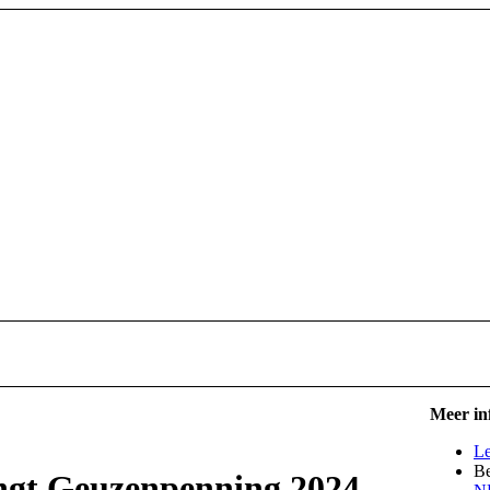
Meer in
Le
Be
angt Geuzenpenning 2024