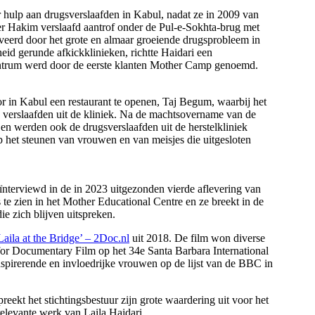
or hulp aan drugsverslaafden in Kabul, nadat ze in 2009 van
er Hakim verslaafd aantrof onder de Pul-e-Sokhta-brug met
eerd door het grote en almaar groeiende drugsprobleem in
eid gerunde afkickklinieken, richtte Haidari een
entrum werd door de eerste klanten Mother Camp genoemd.
 in Kabul een restaurant te openen, Taj Begum, waarbij het
e verslaafden uit de kliniek. Na de machtsovername van de
 en werden ook de drugsverslaafden uit de herstelkliniek
 op het steunen van vrouwen en van meisjes die uitgesloten
ïnterviewd in de in 2023 uitgezonden vierde aflevering van
s te zien in het Mother Educational Centre en ze breekt in de
e zich blijven uitspreken.
Laila at the Bridge’ – 2Doc.nl
uit 2018. De film won diverse
for Documentary Film op het 34e Santa Barbara International
nspirerende en invloedrijke vrouwen op de lijst van de BBC in
ekt het stichtingsbestuur zijn grote waardering uit voor het
elevante werk van Laila Haidari.