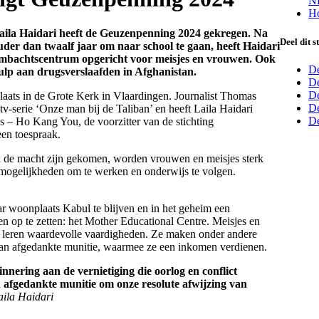
NP
Ho
aila Haidari
heeft de Geuzenpenning 2024 gekregen
. Na
Deel dit s
uder dan twaalf jaar om naar school te gaan, heeft Haidari
 ambachtscentrum opgericht voor meisjes en vrouwen. Ook
De
hulp aan drugsverslaafden in Afghanistan.
De
D
aats in de Grote Kerk in Vlaardingen. Journalist Thomas
De
tv-serie ‘Onze man bij de Taliban’ en heeft Laila Haidari
De
 – Ho Kang You, de voorzitter van de stichting
een toespraak.
n de macht zijn gekomen, worden vrouwen en meisjes sterk
 mogelijkheden om te werken en onderwijs te volgen.
ar woonplaats Kabul te blijven en in het geheim een
 op te zetten: het Mother Educational Centre. Meisjes en
n leren waardevolle vaardigheden. Ze maken onder andere
van afgedankte munitie, waarmee ze een inkomen verdienen.
innering aan de vernietiging die oorlog en conflict
 afgedankte munitie om onze resolute afwijzing van
aila
Haidari