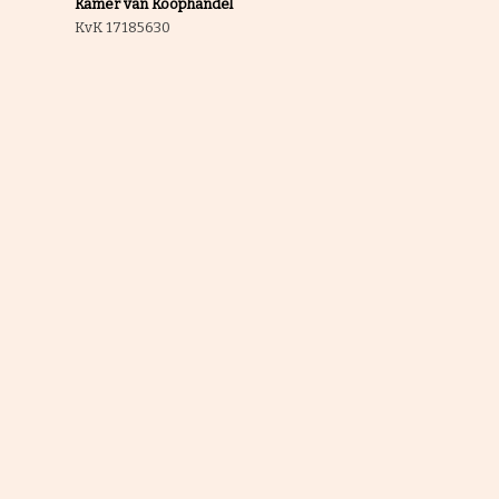
Kamer van Koophandel
KvK 17185630