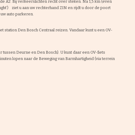
n de A2. Bij verkeerslichten recht over steken. Na 1,5 km (even
ht’) ziet u aan uw rechterhand ZIN en rijdt u door de poort
u uw auto parkeren.
 het station Den Bosch Centraal reizen. Vandaar kunt u een OV-
nter tussen Deurne en Den Bosch). U kunt daar een OV-fiets
inuten lopen naar de Beweging van Barmhartigheid (via terrein