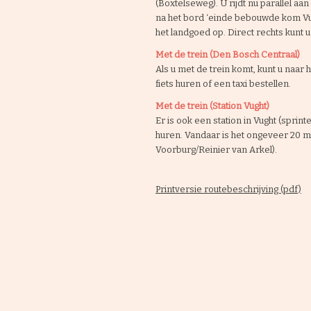
(Boxtelseweg). U rijdt nu parallel aa
na het bord ‘einde bebouwde kom Vug
het landgoed op. Direct rechts kunt 
Met de trein (Den Bosch Centraal)
Als u met de trein komt, kunt u naar
fiets huren of een taxi bestellen.
Met de trein (Station Vught)
Er is ook een station in Vught (spri
huren. Vandaar is het ongeveer 20 m
Voorburg/Reinier van Arkel).
Printversie routebeschrijving (pdf)