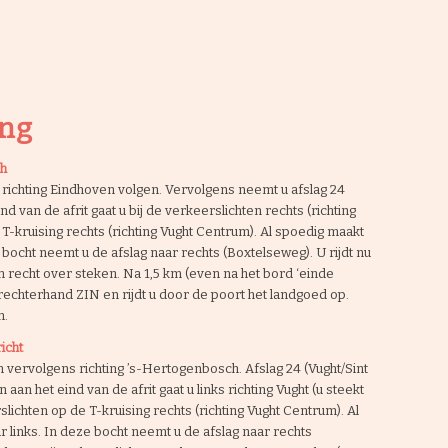
ing
ch
richting Eindhoven volgen. Vervolgens neemt u afslag 24
nd van de afrit gaat u bij de verkeerslichten rechts (richting
 T-kruising rechts (richting Vught Centrum). Al spoedig maakt
 bocht neemt u de afslag naar rechts (Boxtelseweg). U rijdt nu
en recht over steken. Na 1,5 km (even na het bord ‘einde
rechterhand ZIN en rijdt u door de poort het landgoed op.
n.
icht
n vervolgens richting ’s-Hertogenbosch. Afslag 24 (Vught/Sint
 aan het eind van de afrit gaat u links richting Vught (u steekt
lichten op de T-kruising rechts (richting Vught Centrum). Al
 links. In deze bocht neemt u de afslag naar rechts