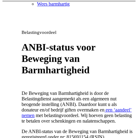
Wees barmhartig
Belastingvoordeel
Handvest voor compassie
ANBI-status voor
Beweging van
Doe mee
Barmhartigheid
De Beweging van Barmhartigheid is door de
Activiteiten
Belastingdienst aangemerkt als een algemeen nut
beogende instelling (ANBI). Daardoor kunt u als
donateur en/of bedrijf giften overmaken en
een ‘aandeel’
nemen
met belastingvoordeel. Wij hoeven geen belasting
te betalen over schenkingen en nalatenschappen.
Agenda
De ANBI-status van de Beweging van Barmhartigheid is
geregistreerd onder nr: 815691154 (RSIN).