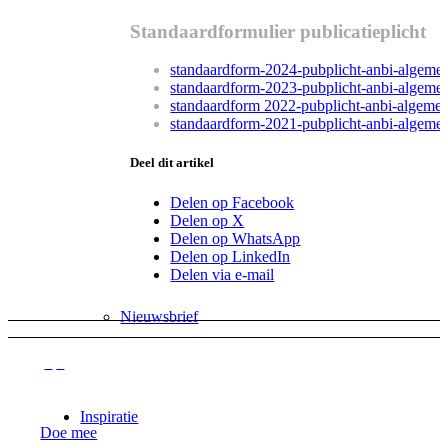
Uit de Beweging
Standaardformulier publicatieplicht
standaardform-2024-pubplicht-anbi-algeme
standaardform-2023-pubplicht-anbi-algeme
standaardform 2022-pubplicht-anbi-algeme
Interviews
standaardform-2021-pubplicht-anbi-algeme
Deel dit artikel
Delen op Facebook
Podcast
Delen op X
Delen op WhatsApp
Delen op LinkedIn
Delen via e-mail
Nieuwsbrief
Inspiratie
Doe mee