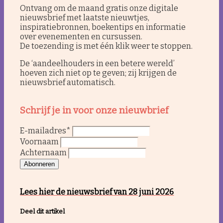
Ontvang om de maand gratis onze digitale
nieuwsbrief met laatste nieuwtjes,
inspiratiebronnen, boekentips en informatie
Wees barmhartig
over evenementen en cursussen.
De toezending is met één klik weer te stoppen.
De ‘aandeelhouders in een betere wereld’
hoeven zich niet op te geven; zij krijgen de
Handvest voor compassie
nieuwsbrief automatisch.
Schrijf je in voor onze nieuwbrief
E-mailadres
*
Doe mee
Voornaam
Achternaam
Abonneren
Activiteiten
Lees hier de nieuwsbrief van 28 juni 2026
Deel dit artikel