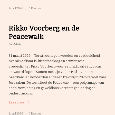
1 april 2026
/
0 Reacties
Rikko Voorberg en de
Peacewalk
ACTUEEL
31 maart 2026 – Terwijl oorlogen woeden en verdeeldheid
overal voelbaar is, kiest theoloog en activistische
vredestichter Rikko Voorberg voor een radicaal eenvoudig
antwoord: lopen. Samen met zijn vader Paul, eveneens
predikant, en honderden anderen trekt hij in 2026 te voet naar
Jeruzalem. De tocht heet de Peacewalk – een pelgrimage van
hoop, verbinding en geweldloos verzet tegen oorlog en
onderdrukking.
Lees meer
1 april 2026
/
0 Reacties