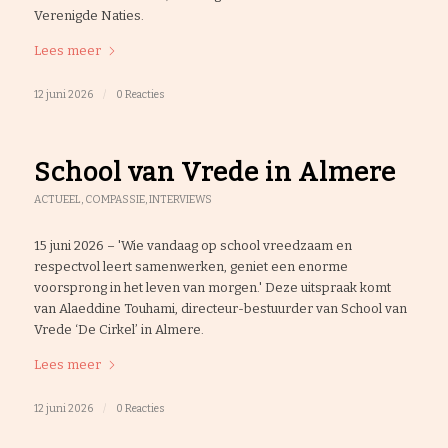
Verenigde Naties.
Lees meer
12 juni 2026
/
0 Reacties
School van Vrede in Almere
ACTUEEL
,
COMPASSIE
,
INTERVIEWS
15 juni 2026 – 'Wie vandaag op school vreedzaam en
respectvol leert samenwerken, geniet een enorme
voorsprong in het leven van morgen.' Deze uitspraak komt
van Alaeddine Touhami, directeur-bestuurder van School van
Vrede ‘De Cirkel’ in Almere.
Lees meer
12 juni 2026
/
0 Reacties