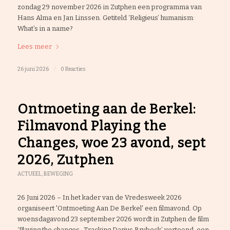
zondag 29 november 2026 in Zutphen een programma van
Hans Alma en Jan Linssen. Getiteld ‘Religieus’ humanism:
What’s in a name?
Lees meer
26 juni 2026
/
0 Reacties
Ontmoeting aan de Berkel:
Filmavond Playing the
Changes, woe 23 avond, sept
2026, Zutphen
ACTUEEL
,
BEWEGING
26 Juni 2026 – In het kader van de Vredesweek 2026
organiseert 'Ontmoeting Aan De Berkel' een filmavond. Op
woensdagavond 23 september 2026 wordt in Zutphen de film
‘Playing the changes -Tracking Darius Brubeck’ vertoond, een