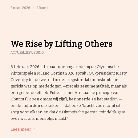
2 maart 2026
/
1 Reactie
We Rise by Lifting Others
ACTUEEL
,
BEWEGING
6 februari 2026 – In haar openingsrede bij de Olympische
Winterspelen Milano Cortina 2026 sprak IOC-president Kirsty
Coventry tot de wereld in een register dat onmiskenbaar
gericht was op mededogen —niet als sentimentaliteit, maar als
een geleefde ethiek. Putten uit het Afrikaanse principe van
Ubuntu ('Ik ben omdat wij zijn'), herinnerde ze het stadion —
en de miljarden die keken — dat onze 'kracht voortkomt uit
zorg voor elkaar' en dat de Olympische geest uiteindelijk gaat
over wat ons menselijk maakt.'
Lees meer