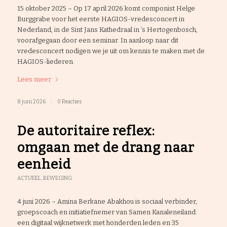
15 oktober 2025 – Op 17 april 2026 komt componist Helge
Burggrabe voor het eerste HAGIOS-vredesconcert in
Nederland, in de Sint Jans Kathedraal in ’s Hertogenbosch,
voorafgegaan door een seminar. In aanloop naar dit
vredesconcert nodigen we je uit om kennis te maken met de
HAGIOS-liederen.
Lees meer
8 juni 2026
/
0 Reacties
De autoritaire reflex:
omgaan met de drang naar
eenheid
ACTUEEL
,
BEWEGING
4 juni 2026 – Amina Berkane Abakhou is sociaal verbinder,
groepscoach en initiatiefnemer van Samen Kanaleneiland:
een digitaal wijknetwerk met honderden leden en 35