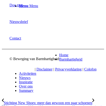
Doe mee
Menu
Menu
Nieuwsbrief
Contact
Home
© Beweging van Barmhartigheid
Barmhartigheid
|
Disclaimer
|
Privacyverklaring
|
Colofon
Activiteiten
Nieuws
Inspiratie
Over ons
Summary
Stichting New Shoes: meer dan gewoon een paar schoenen