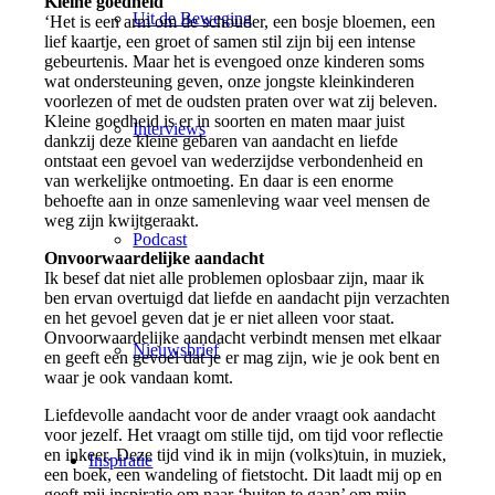
Kleine goedheid
Uit de Beweging
‘Het is een arm om de schouder, een bosje bloemen, een
lief kaartje, een groet of samen stil zijn bij een intense
gebeurtenis. Maar het is evengoed onze kinderen soms
wat ondersteuning geven, onze jongste kleinkinderen
voorlezen of met de oudsten praten over wat zij beleven.
Kleine goedheid is er in soorten en maten maar juist
Interviews
dankzij deze kleine gebaren van aandacht en liefde
ontstaat een gevoel van wederzijdse verbondenheid en
van werkelijke ontmoeting. En daar is een enorme
behoefte aan in onze samenleving waar veel mensen de
weg zijn kwijtgeraakt.
Podcast
Onvoorwaardelijke aandacht
Ik besef dat niet alle problemen oplosbaar zijn, maar ik
ben ervan overtuigd dat liefde en aandacht pijn verzachten
en het gevoel geven dat je er niet alleen voor staat.
Onvoorwaardelijke aandacht verbindt mensen met elkaar
Nieuwsbrief
en geeft een gevoel dat je er mag zijn, wie je ook bent en
waar je ook vandaan komt.
Liefdevolle aandacht voor de ander vraagt ook aandacht
voor jezelf. Het vraagt om stille tijd, om tijd voor reflectie
en inkeer. Deze tijd vind ik in mijn (volks)tuin, in muziek,
Inspiratie
een boek, een wandeling of fietstocht. Dit laadt mij op en
geeft mij inspiratie om naar ‘buiten te gaan’ om mijn