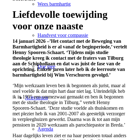
Wees barmhartig
Liefdevolle toewijding
voor onze naaste
Handvest voor compassie
14 januari 2026 –’Het contact met de Beweging van
Barmhartigheid is er al vanaf de beginperiode,’ vertelt
Henny Spooren-Schaart. ‘Tijdens mijn studie
theologie kreeg ik contact met de fraters van Tilburg
aan de Schiphollaan en dat was juist de fase van de
Doe mee
oprichting. Enkele jaren later heb ik de leerroute van
barmhartigheid bij Wim Verschuren gevolgd.’
‘Mijn werkzaam leven ben ik begonnen als jurist, maar al
snel voelde ik dat mijn hart daar niet lag. Uiteindelijk heb
ik in 1995 een ommezwaai gemaakt en ben ik begonnen
Activiteiten
met de studie theologie in Tilburg,” vertelt Henny
Spooren-Schaart. ‘Deze studie voelde als thuiskomen en
met plezier heb ik van 2001-2007 als geestelijk verzorger
in verpleeghuizen gewerkt. Daarna was ik tot aan mijn
pensioen in 2020 werkzaam als parochiepastor in Breda.’
Agenda
Haar dagelijks leven ziet er na haar pensioen totaal anders