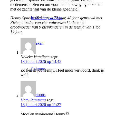
medemens te zien en om voor hen in beweging te komen
met de zachte taal van de kleine goedheid.
In de schijnwerpers
Henny Spooren-Schaart is 72 jaar, 48 jaar getrouwd met
Pieter, moeder van vier volwassen kinderen en
grootmoeder van 9 kleinkinderen in de leeftijd van 1 tot
14 jaar.
Boeken
Nelleke Verstijnen
zegt:
18 januari 2026 op 14:42
Columns
Zo ken ik jou Henny, Heel mooi verwoord, dank je
wel!
Cartoons
Hetty Remmers
zegt:
18 januari 2026 op 11:27
Mooi en inspirerend Henny👌