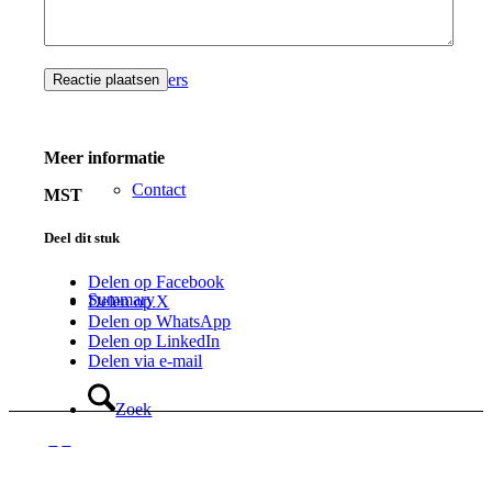
Partners
Meer informatie
Contact
MST
Deel dit stuk
Delen op Facebook
Summary
Delen op X
Delen op WhatsApp
Delen op LinkedIn
Delen via e-mail
Zoek