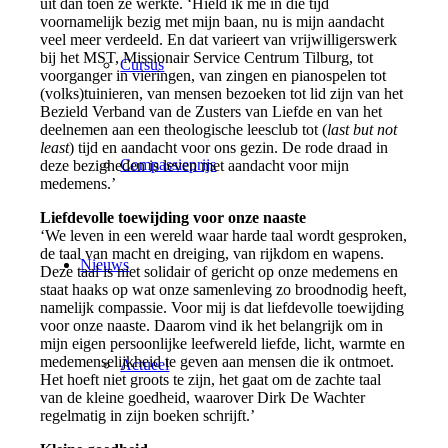
uit dan toen ze werkte. ‘Hield ik me in die tijd
voornamelijk bezig met mijn baan, nu is mijn aandacht
veel meer verdeeld. En dat varieert van vrijwilligerswerk
bij het MST, Missionair Service Centrum Tilburg, tot
Cursus
voorganger in vieringen, van zingen en pianospelen tot
(volks)tuinieren, van mensen bezoeken tot lid zijn van het
Bezield Verband van de Zusters van Liefde en van het
deelnemen aan een theologische leesclub tot (
last but not
least
) tijd en aandacht voor ons gezin. De rode draad in
Compassieprijs
deze bezigheden is leven met aandacht voor mijn
medemens.’
Liefdevolle toewijding voor onze naaste
‘We leven in een wereld waar harde taal wordt gesproken,
de taal van macht en dreiging, van rijkdom en wapens.
Nieuws
Deze taal is niet solidair of gericht op onze medemens en
staat haaks op wat onze samenleving zo broodnodig heeft,
namelijk compassie. Voor mij is dat liefdevolle toewijding
voor onze naaste. Daarom vind ik het belangrijk om in
mijn eigen persoonlijke leefwereld liefde, licht, warmte en
medemenselijkheid te geven aan mensen die ik ontmoet.
Actueel
Het hoeft niet groots te zijn, het gaat om de zachte taal
van de kleine goedheid, waarover Dirk De Wachter
regelmatig in zijn boeken schrijft.’