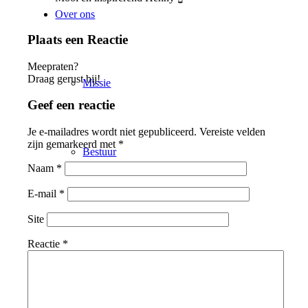
Over ons
Plaats een Reactie
Meepraten?
Draag gerust bij!
Missie
Geef een reactie
Je e-mailadres wordt niet gepubliceerd.
Vereiste velden
zijn gemarkeerd met
*
Bestuur
Naam
*
E-mail
*
Site
ANBI-status
Reactie
*
Comité van aanbeveling