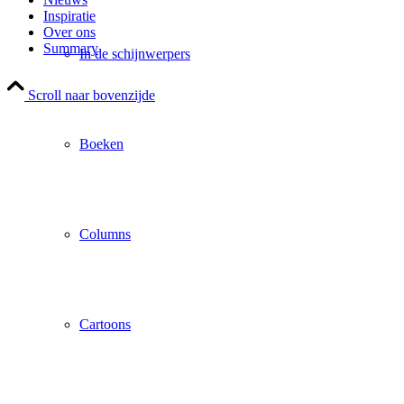
Inspiratie
Over ons
Summary
In de schijnwerpers
Scroll naar bovenzijde
Boeken
Columns
Cartoons