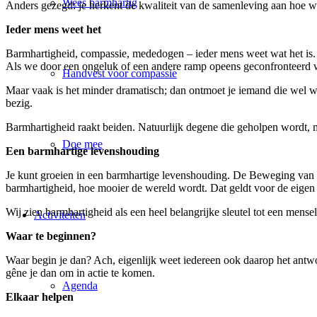
Wees barmhartig
Anders gezegd: je herkent de kwaliteit van de samenleving aan hoe 
Ieder mens weet het
Barmhartigheid, compassie, mededogen – ieder mens weet wat het is.
Als we door een ongeluk of een andere ramp opeens geconfronteerd wo
Handvest voor compassie
Maar vaak is het minder dramatisch; dan ontmoet je iemand die wel wa
bezig.
Barmhartigheid raakt beiden. Natuurlijk degene die geholpen wordt, m
Doe mee
Een barmhartige levenshouding
Je kunt groeien in een barmhartige levenshouding. De Beweging van 
barmhartigheid, hoe mooier de wereld wordt. Dat geldt voor de eigen
Wij zien barmhartigheid als een heel belangrijke sleutel tot een mensel
Activiteiten
Waar te beginnen?
Waar begin je dan? Ach, eigenlijk weet iedereen ook daarop het antw
gêne je dan om in actie te komen.
Agenda
Elkaar helpen