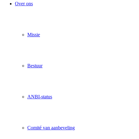
Over ons
Missie
Bestuur
ANBI-status
Comité van aanbeveling