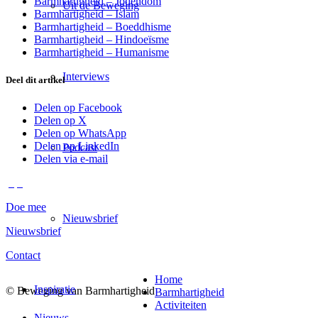
Barmhartigheid – Jodendom
Uit de Beweging
Barmhartigheid – Islam
Barmhartigheid – Boeddhisme
Barmhartigheid – Hindoeïsme
Barmhartigheid – Humanisme
Interviews
Deel dit artikel
Delen op Facebook
Delen op X
Delen op WhatsApp
Delen op LinkedIn
Podcast
Delen via e-mail
Doe mee
Nieuwsbrief
Nieuwsbrief
Contact
Home
Inspiratie
© Beweging van Barmhartigheid
Barmhartigheid
Activiteiten
Nieuws