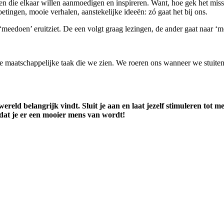
ie elkaar willen aanmoedigen en inspireren. Want, hoe gek het missch
etingen, mooie verhalen, aanstekelijke ideeën: zó gaat het bij ons.
‘meedoen’ eruitziet. De een volgt graag lezingen, de ander gaat naar ‘m
aatschappelijke taak die we zien. We roeren ons wanneer we stuiten 
wereld belangrijk vindt. Sluit je aan en laat jezelf stimuleren to
 dat je er een mooier mens van wordt!