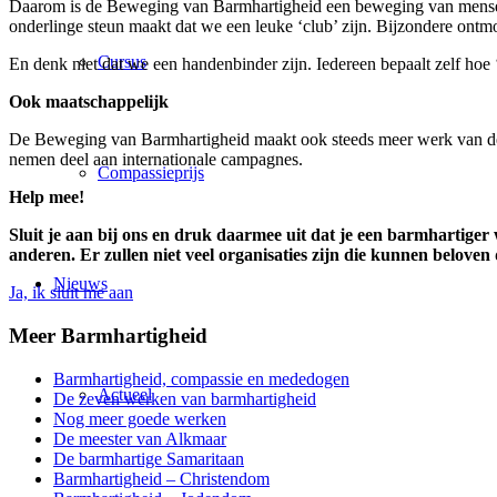
Daarom is de Beweging van Barmhartigheid een beweging van mensen d
onderlinge steun maakt dat we een leuke ‘club’ zijn. Bijzondere ontmo
Cursus
En denk niet dat we een handenbinder zijn. Iedereen bepaalt zelf hoe 
Ook maatschappelijk
De Beweging van Barmhartigheid maakt ook steeds meer werk van de m
nemen deel aan internationale campagnes.
Compassieprijs
Help mee!
Sluit je aan bij ons en druk daarmee uit dat je een barmhartiger 
anderen. Er zullen niet veel organisaties zijn die kunnen beloven
Nieuws
Ja, ik sluit me aan
Meer Barmhartigheid
Barmhartigheid, compassie en mededogen
Actueel
De zeven werken van barmhartigheid
Nog meer goede werken
De meester van Alkmaar
De barmhartige Samaritaan
Barmhartigheid – Christendom