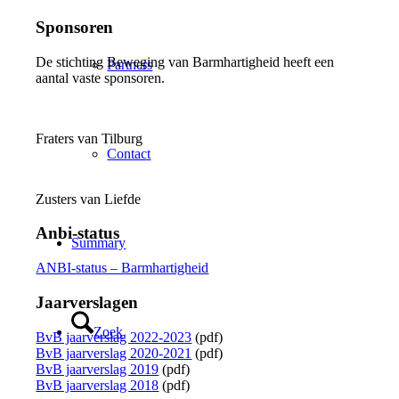
Sponsoren
De stichting Beweging van Barmhartigheid heeft een
Partners
aantal vaste sponsoren.
Fraters van Tilburg
Contact
Zusters van Liefde
Anbi-status
Summary
ANBI-status – Barmhartigheid
Jaarverslagen
Zoek
BvB jaarverslag 2022-2023
(pdf)
BvB jaarverslag 2020-2021
(pdf)
BvB jaarverslag 2019
(pdf)
BvB jaarverslag 2018
(pdf)