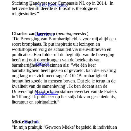
Stichting Handvest voor Compassie NL op in 2014. In
Uit de Beweging
het verleden studeerde ik filosofie, theologie en
religiestudies.”
Charles van Leeuwen
(
penningmeester
)
Interviews
“De Beweging van Barmhartigheid is voor mij altijd een
soort bronplaats. Ik put inspiratie uit lezingen en
workshops en volg de actualiteit via nieuwsbrieven en
publicaties. Een folder uit de begintijd van de beweging
heeft mij ooit doordrongen van de betekenis van
Podcast
barmhartigheid, met zinnen als: ‘Wie één keer
barmhartigheid heeft gezien of gevoeld, kan die ervaring
nog lang met zich meedragen’. Of: ‘Barmhartigheid
brengt het goede in mensen boven. Dat zie je terug in de
kwaliteit van de samenleving’. Ik ben docent aan de
Universiteit Maastricht en stafmedewerker van de Fraters
Nieuwsbrief
in Tilburg. Ik publiceer op het snijvlak van geschiedenis,
literatuur en spiritualiteit.”
Inspiratie
Mieke Sachs
“In mijn praktijk ‘Gewoon Mieke’ begeleid ik individuen