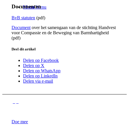
Documenten
Menu
Menu
BvB statuten
(pdf)
Document
over het samengaan van de stichting Handvest
voor Compassie en de Beweging van Barmhartigheid
(pdf)
Deel dit artikel
Delen op Facebook
Delen op X
Delen op WhatsApp
Delen op LinkedIn
Delen via e-mail
Doe mee