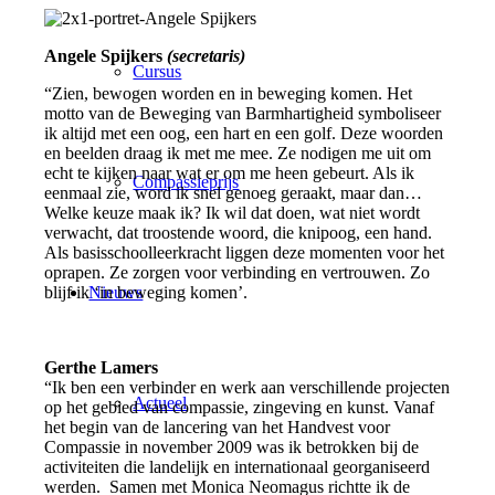
Angele Spijkers
(secretaris)
Cursus
“Zien, bewogen worden en in beweging komen. Het
motto van de Beweging van Barmhartigheid symboliseer
ik altijd met een oog, een hart en een golf. Deze woorden
en beelden draag ik met me mee. Ze nodigen me uit om
echt te kijken naar wat er om me heen gebeurt. Als ik
Compassieprijs
eenmaal zie, word ik snel genoeg geraakt, maar dan…
Welke keuze maak ik? Ik wil dat doen, wat niet wordt
verwacht, dat troostende woord, die knipoog, een hand.
Als basisschoolleerkracht liggen deze momenten voor het
oprapen. Ze zorgen voor verbinding en vertrouwen. Zo
Nieuws
blijf ik ‘in beweging komen’.
Gerthe Lamers
“Ik ben een verbinder en werk aan verschillende projecten
Actueel
op het gebied van compassie, zingeving en kunst. Vanaf
het begin van de lancering van het Handvest voor
Compassie in november 2009 was ik betrokken bij de
activiteiten die landelijk en internationaal georganiseerd
werden. Samen met Monica Neomagus richtte ik de