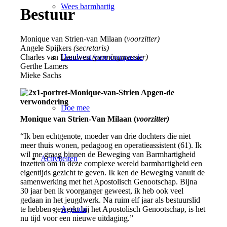
Wees barmhartig
Bestuur
Monique van Strien-van Milaan (
voorzitter)
Angele Spijkers
(secretaris)
Handvest voor compassie
Charles van Leeuwen
(penningmeester)
Gerthe Lamers
Mieke Sachs
Doe mee
Monique van Strien-Van Milaan (
voorzitter)
“Ik ben echtgenote, moeder van drie dochters die niet
meer thuis wonen, pedagoog en operatieassistent (61). Ik
wil me graag binnen de Beweging van Barmhartigheid
Activiteiten
inzetten om in deze complexe wereld barmhartigheid een
eigentijds gezicht te geven. Ik ken de Beweging vanuit de
samenwerking met het Apostolisch Genootschap. Bijna
30 jaar ben ik voorganger geweest, ik heb ook veel
gedaan in het jeugdwerk. Na ruim elf jaar als bestuurslid
Agenda
te hebben gewerkt bij het Apostolisch Genootschap, is het
nu tijd voor een nieuwe uitdaging.”