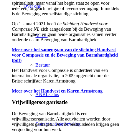
spiritualiteit, maar vanaf het begin staat ze open voor
Over ons
iedereen, ongeacht religie of levensovertuiging. Inmiddels
is de Beweging een zelfstandige stichting.
Op 1 januari 2021 heeft de
Stichting Handvest voor
Compassie NL
zich aangesloten bij de Beweging van
Barmhartigheid en gaan beide organisaties samen verder
Missie
onder de naam Beweging van Barmhartigheid.
Meer over het samengaan van de stichting Handvest
voor Compassie en de Beweging van Barmhartigheid
(pdf)
Bestuur
Het Handvest voor Compassie is onderdeel van een
internationale organisatie, in 2009 opgericht door de
Britse schrijfster Karen Armstrong.
Meer over het Handvest en Karen Armstrong
ANBI-status
Vrijwilligersorganisatie
De Beweging van Barmhartigheid is een
vrijwilligersorganisatie. Alle activiteiten worden door
Comité van aanbeveling
vrijwilligers gedragen. Ook de bestuursleden krijgen geen
vergoeding voor hun werk.