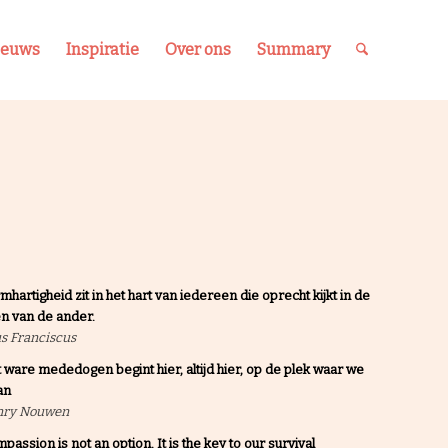
ieuws
Inspiratie
Over ons
Summary
mhartigheid zit in het hart van iedereen die oprecht kijkt in de
n van de ander.
s Franciscus
 ware mededogen begint hier, altijd hier, op de plek waar we
an
nry Nouwen
passion is not an option. It is the key to our survival