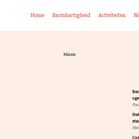
Home
Barmhartigheid
Activiteiten
N
Missie
Bar
oge
Pau
Het
sta
He
Com