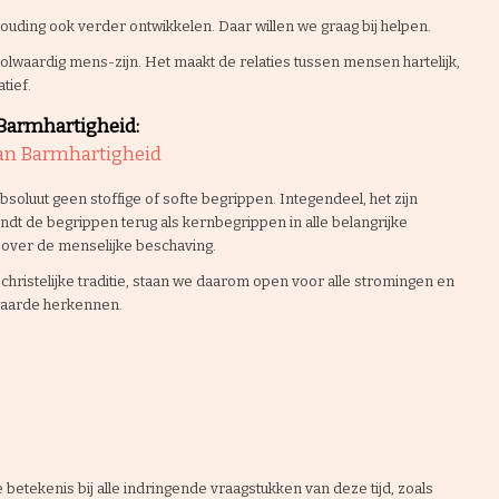
houding ook verder ontwikkelen. Daar willen we graag bij helpen.
volwaardig mens-zijn. Het maakt de relaties tussen mensen hartelijk,
tief.
 Barmhartigheid:
van Barmhartigheid
oluut geen stoffige of softe begrippen. Integendeel, het zijn
indt de begrippen terug als kernbegrippen in alle belangrijke
n over de menselijke beschaving.
hristelijke traditie, staan we daarom open voor alle stromingen en
nwaarde herkennen.
betekenis bij alle indringende vraagstukken van deze tijd, zoals