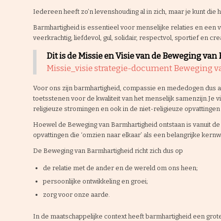
Iedereen heeft zo’n levenshouding al in zich, maar je kunt die 
Barmhartigheid is essentieel voor menselijke relaties en een 
veerkrachtig, liefdevol, gul, solidair, respectvol, sportief en crea
Dit is de Missie en Visie van de Beweging van
Missie_visie strategie-document Beweging 
Voor ons zijn barmhartigheid, compassie en mededogen dus abs
toetsstenen voor de kwaliteit van het menselijk samenzijn.Je v
religieuze stromingen en ook in de niet-religieuze opvattinge
Hoewel de Beweging van Barmhartigheid ontstaan is vanuit de c
opvattingen die ‘omzien naar elkaar’ als een belangrijke ker
De Beweging van Barmhartigheid richt zich dus op
de relatie met de ander en de wereld om ons heen;
persoonlijke ontwikkeling en groei;
zorg voor onze aarde.
In de maatschappelijke context heeft barmhartigheid een grote 