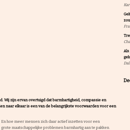
Kar
Gel
zou
Fra
Tre
Cha
Als
gel
Dal
Dee
. Wij zijn ervan overtuigd dat barmhartigheid, compassie en
en naar elkaar is een van de belangrijkste voorwaarden voor een
ng. En hoe meer mensen zich daar actief inzetten voor een
e grote maatschappelijke problemen barmhartig aan te pakken.