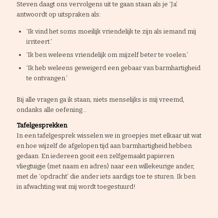
Steven daagt ons vervolgens uit te gaan staan als je ‘Ja’
antwoordt op uitspraken als:
‘Ik vind het soms moeilijk vriendelijk te zijn als iemand mij
irriteert.’
‘Ik ben weleens vriendelijk om mijzelf beter te voelen.’
‘Ik heb weleens geweigerd een gebaar van barmhartigheid
te ontvangen.’
Bij alle vragen ga ik staan; niets menselijks is mij vreemd,
ondanks alle oefening…
Tafelgesprekken
In een tafelgesprek wisselen we in groepjes met elkaar uit wat
en hoe wijzelf de afgelopen tijd aan barmhartigheid hebben
gedaan. En iedereen gooit een zelfgemaakt papieren
vliegtuigje (met naam en adres) naar een willekeurige ander,
met de ‘opdracht’ die ander iets aardigs toe te sturen. Ik ben
in afwachting wat mij wordt toegestuurd!