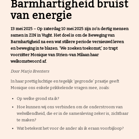
Barmhartigheid bruist
van energie
13 mei 2025 –
Op zaterdag 10 mei 2025 zijn zo’n dertig mensen
samen in ZIN in Vught. Het doel is om de Beweging van
Barmhartigheid na een wat stillere periode vernieuwd leven
en beweging in te blazen. ‘We zoeken toekomst,’ zo trapt
voorzitter Monique van Strien-van Milaan haar
welkomstwoord af.
Door Marjo Brenters
In haar prettig luchtige en tegelijk ‘gegronde’ praatje geeft
Monique ons enkele prikkelende vragen mee, zoals:
Op welke grond sta ik?
Hoe kunnen wij ons verbinden om de onderstroom van
welwillendheid, die er in de samenleving zeker is, zichtbaar
te maken?
Wat betekent het voor de ander als ik eraan voorbijloop?