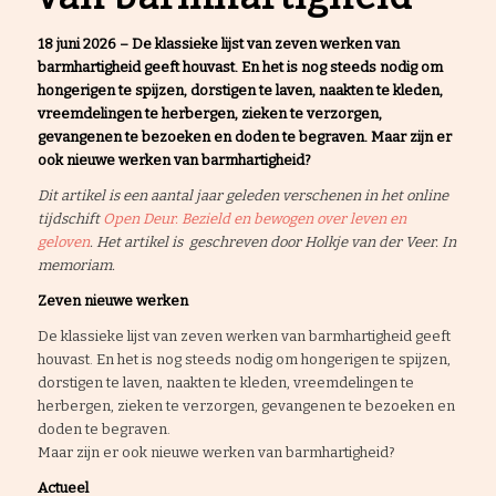
18 juni 2026 –
De klassieke lijst van zeven werken van
barmhartigheid geeft houvast. En het is nog steeds nodig om
hongerigen te spijzen, dorstigen te laven, naakten te kleden,
vreemdelingen te herbergen, zieken te verzorgen,
gevangenen te bezoeken en doden te begraven.
Maar zijn er
ook nieuwe werken van barmhartigheid?
Dit artikel is een aantal jaar geleden verschenen in het online
tijdschift
Open Deur. Bezield en bewogen over leven en
geloven
. Het artikel is geschreven door Holkje van der Veer.
In
memoriam.
Zeven nieuwe werken
De klassieke lijst van zeven werken van barmhartigheid geeft
houvast. En het is nog steeds nodig om hongerigen te spijzen,
dorstigen te laven, naakten te kleden, vreemdelingen te
herbergen, zieken te verzorgen, gevangenen te bezoeken en
doden te begraven.
Maar zijn er ook nieuwe werken van barmhartigheid?
Actueel