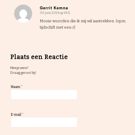
Gerrit Kemna
30 juni 2026 op 14:11
zegt:
Mooie woorden die ik mij wil aantrekken. (opm.
tijdschift met een r)
Plaats een Reactie
Meepraten?
Draag gerust bij!
*
Naam
*
E-mail