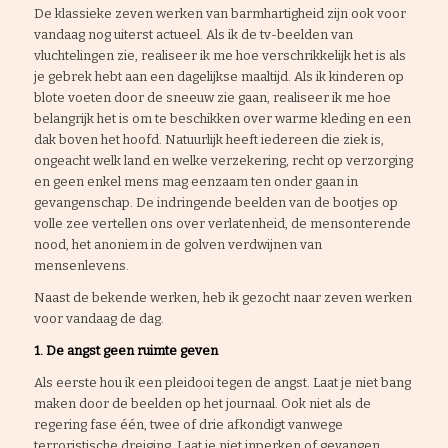
De klassieke zeven werken van barmhartigheid zijn ook voor
vandaag nog uiterst actueel. Als ik de tv-beelden van
vluchtelingen zie, realiseer ik me hoe verschrikkelijk het is als
je gebrek hebt aan een dagelijkse maaltijd. Als ik kinderen op
blote voeten door de sneeuw zie gaan, realiseer ik me hoe
belangrijk het is om te beschikken over warme kleding en een
dak boven het hoofd. Natuurlijk heeft iedereen die ziek is,
ongeacht welk land en welke verzekering, recht op verzorging
en geen enkel mens mag eenzaam ten onder gaan in
gevangenschap. De indringende beelden van de bootjes op
volle zee vertellen ons over verlatenheid, de mensonterende
nood, het anoniem in de golven verdwijnen van
mensenlevens.
Naast de bekende werken, heb ik gezocht naar zeven werken
voor vandaag de dag.
1. De angst geen ruimte geven
Als eerste hou ik een pleidooi tegen de angst. Laat je niet bang
maken door de beelden op het journaal. Ook niet als de
regering fase één, twee of drie afkondigt vanwege
terroristische dreiging. Laat je niet inperken of gevangen