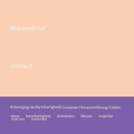
Nieuwsbrief
Contact
© Beweging van Barmhartigheid
|
Disclaimer
|
Privacyverklaring
|
Colofon
Home
Barmhartigheid
Activiteiten
Nieuws
Inspiratie
Over ons
Summary