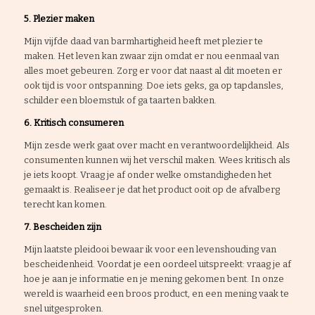
5. Plezier maken
Mijn vijfde daad van barmhartigheid heeft met plezier te
maken. Het leven kan zwaar zijn omdat er nou eenmaal van
alles moet gebeuren. Zorg er voor dat naast al dit moeten er
ook tijd is voor ontspanning. Doe iets geks, ga op tapdansles,
schilder een bloemstuk of ga taarten bakken.
6. Kritisch consumeren
Mijn zesde werk gaat over macht en verantwoordelijkheid. Als
consumenten kunnen wij het verschil maken. Wees kritisch als
je iets koopt. Vraag je af onder welke omstandigheden het
gemaakt is. Realiseer je dat het product ooit op de afvalberg
terecht kan komen.
7. Bescheiden zijn
Mijn laatste pleidooi bewaar ik voor een levenshouding van
bescheidenheid. Voordat je een oordeel uitspreekt: vraag je af
hoe je aan je informatie en je mening gekomen bent. In onze
wereld is waarheid een broos product, en een mening vaak te
snel uitgesproken.