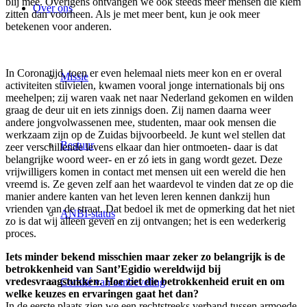
blij mee. Overigens ontvangen we ook steeds meer mensen die klem
Over ons
zitten dan voorheen. Als je met meer bent, kun je ook meer
betekenen voor anderen.
In Coronatijd, toen er even helemaal niets meer kon en er overal
Missie
activiteiten stilvielen, kwamen vooral jonge internationals bij ons
meehelpen; zij waren vaak net naar Nederland gekomen en wilden
graag de deur uit en iets zinnigs doen. Zij namen daarna weer
andere jongvolwassenen mee, studenten, maar ook mensen die
werkzaam zijn op de Zuidas bijvoorbeeld. Je kunt wel stellen dat
Bestuur
zeer verschillende levens elkaar dan hier ontmoeten- daar is dat
belangrijke woord weer- en er zó iets in gang wordt gezet. Deze
vrijwilligers komen in contact met mensen uit een wereld die hen
vreemd is. Ze geven zelf aan het waardevol te vinden dat ze op die
manier andere kanten van het leven leren kennen dankzij hun
vrienden van de straat. Dat bedoel ik met de opmerking dat het niet
ANBI-status
zo is dat wij alleen geven en zij ontvangen; het is een wederkerig
proces.
Iets minder bekend misschien maar zeker zo belangrijk is de
betrokkenheid van Sant’Egidio wereldwijd bij
vredesvraagstukken. Hoe ziet die betrokkenheid eruit en om
Comité van aanbeveling
welke keuzes en ervaringen gaat het dan?
In de eerste plaats zien we een rechtstreeks verband tussen armoede