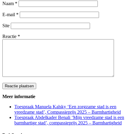
Naam
*
E-mail
*
Site
Reactie
*
Meer informatie
Toespraak Manuela Kalsky ‘Een zorgzame stad is een
vreedzame stad’, Compassieprijs 2025 – Barmhartigheid
Toespraak Abdelkader Benali ‘Mijn vreedzame stad is een
barmhartige stad’, compassieprijs 2025 – Barmhartigheid