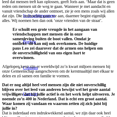
leed dat mensen treft kan oplossen, geeft Joris aan. ‘Maar dat is geen
reden om mensen uit de weg te gaan. Wanneer je met aandacht en
vanuit vriendschap de ander ontmoet, zie je een mens zoals wij allen
In de schijnwerpers
dat zijn. Die ontmoeting gaan we aan, daarmee begint eigenlijk
alles. Wij noemen hen dan ook ‘onze vrienden van de straat’.
Er schuilt een grote vreugde in het aangaan van
vriendschappen met mensen die in onze
samenleving buiten de boot vallen. Omdat je
Boeken
ontdekt: dit kan mij ook overkomen. De huidige
paus Leo zei daarover dat de armen ons helpen om
de onverschilligheid van ons eigen hart te
overwinnen.
Afgelopen kerst zijn er wereldwijd zo’n kwart miljoen mensen bij
Columns
onze Gemeenschap aangeschoven om de kerstmaaltijd met elkaar te
delen en zó samen een familie te vormen.
Dat er nog altijd heel veel mensen zijn die niet onverschillig
blijven over het leed van anderen bewijst wel het grote aantal
Cartoons
vrijwilligers dat bij jullie actief is en het werk helpt uitvoeren. Je
noemde zo’n 400 in Nederland. Dat is echt een groot aantal.
Waar komen zij vandaan en waarom zetten zij zich juist bij
jullie in?
Dat is inderdaad een indrukwekkend aantal, we zijn daar ook heel