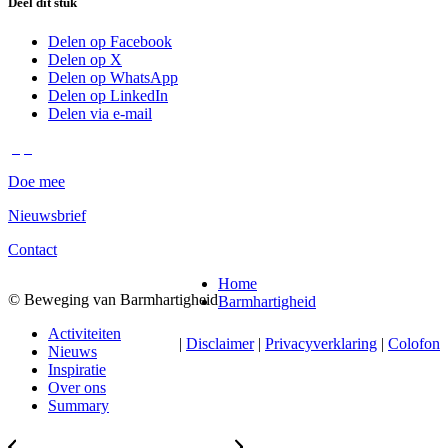
Deel dit stuk
Delen op Facebook
Delen op X
Delen op WhatsApp
Delen op LinkedIn
Delen via e-mail
Doe mee
Nieuwsbrief
Contact
Home
© Beweging van Barmhartigheid
Barmhartigheid
Activiteiten
|
Disclaimer
|
Privacyverklaring
|
Colofon
Nieuws
Inspiratie
Over ons
Summary