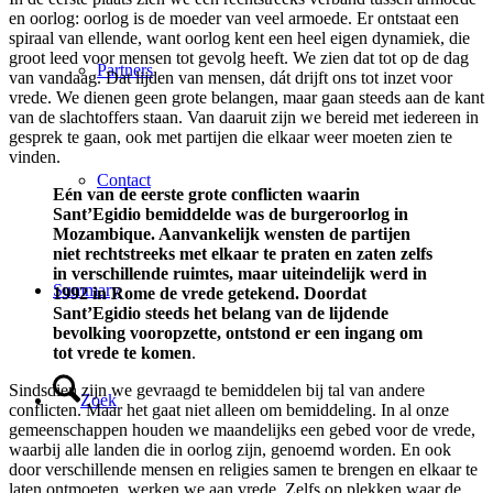
en oorlog: oorlog is de moeder van veel armoede. Er ontstaat een
spiraal van ellende, want oorlog kent een heel eigen dynamiek, die
groot leed voor mensen tot gevolg heeft. We zien dat tot op de dag
Partners
van vandaag. Dat lijden van mensen, dát drijft ons tot inzet voor
vrede. We dienen geen grote belangen, maar gaan steeds aan de kant
van de slachtoffers staan. Van daaruit zijn we bereid met iedereen in
gesprek te gaan, ook met partijen die elkaar weer moeten zien te
vinden.
Contact
Eén van de eerste grote conflicten waarin
Sant’Egidio bemiddelde was de burgeroorlog in
Mozambique. Aanvankelijk wensten de partijen
niet rechtstreeks met elkaar te praten en zaten zelfs
in verschillende ruimtes, maar uiteindelijk werd in
Summary
1992 in Rome de vrede getekend. Doordat
Sant’Egidio steeds het belang van de lijdende
bevolking vooropzette, ontstond er een ingang om
tot vrede te komen
.
Sindsdien zijn we gevraagd te bemiddelen bij tal van andere
Zoek
conflicten. Maar het gaat niet alleen om bemiddeling. In al onze
gemeenschappen houden we maandelijks een gebed voor de vrede,
waarbij alle landen die in oorlog zijn, genoemd worden. En ook
door verschillende mensen en religies samen te brengen en elkaar te
laten ontmoeten, werken we aan vrede. Zelfs op plekken waar de