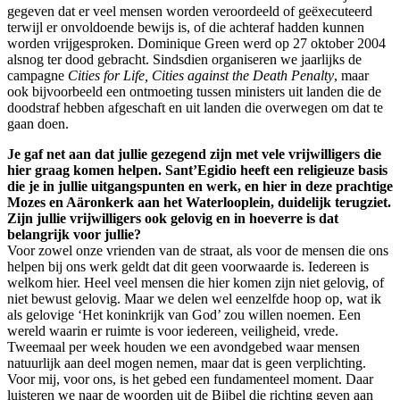
gegeven dat er veel mensen worden veroordeeld of geëxecuteerd
terwijl er onvoldoende bewijs is, of die achteraf hadden kunnen
worden vrijgesproken. Dominique Green werd op 27 oktober 2004
alsnog ter dood gebracht. Sindsdien organiseren we jaarlijks de
campagne
Cities for Life, Cities against the Death Penalty
, maar
ook bijvoorbeeld een ontmoeting tussen ministers uit landen die de
doodstraf hebben afgeschaft en uit landen die overwegen om dat te
gaan doen.
Je gaf net aan dat jullie gezegend zijn met vele vrijwilligers die
hier graag komen helpen. Sant’Egidio heeft een religieuze basis
die je in jullie uitgangspunten en werk, en hier in deze prachtige
Mozes en Aäronkerk aan het Waterlooplein, duidelijk terugziet.
Zijn jullie vrijwilligers ook gelovig en in hoeverre is dat
belangrijk voor jullie?
Voor zowel onze vrienden van de straat, als voor de mensen die ons
helpen bij ons werk geldt dat dit geen voorwaarde is. Iedereen is
welkom hier. Heel veel mensen die hier komen zijn niet gelovig, of
niet bewust gelovig. Maar we delen wel eenzelfde hoop op, wat ik
als gelovige ‘Het koninkrijk van God’ zou willen noemen. Een
wereld waarin er ruimte is voor iedereen, veiligheid, vrede.
Tweemaal per week houden we een avondgebed waar mensen
natuurlijk aan deel mogen nemen, maar dat is geen verplichting.
Voor mij, voor ons, is het gebed een fundamenteel moment. Daar
luisteren we naar de woorden uit de Bijbel die richting geven aan