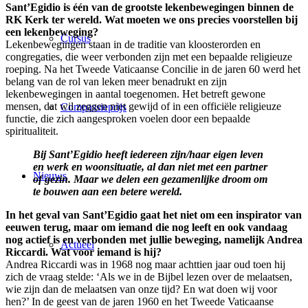
Sant’Egidio is één van de grootste lekenbewegingen binnen de
RK Kerk ter wereld. Wat moeten we ons precies voorstellen bij
een lekenbeweging?
Cursus
Lekenbewegingen staan in de traditie van kloosterorden en
congregaties, die weer verbonden zijn met een bepaalde religieuze
roeping. Na het Tweede Vaticaanse Concilie in de jaren 60 werd het
belang van de rol van leken meer benadrukt en zijn
lekenbewegingen in aantal toegenomen. Het betreft gewone
mensen, dat wil zeggen niet gewijd of in een officiële religieuze
Compassieprijs
functie, die zich aangesproken voelen door een bepaalde
spiritualiteit.
Bij Sant’Egidio heeft iedereen zijn/haar eigen leven
en werk en woonsituatie, al dan niet met een partner
Nieuws
of gezin. Maar we delen een gezamenlijke droom om
te bouwen aan een betere wereld.
In het geval van Sant’Egidio gaat het niet om een inspirator van
eeuwen terug, maar om iemand die nog leeft en ook vandaag
nog actief is en verbonden met jullie beweging, namelijk Andrea
Actueel
Riccardi. Wat voor iemand is hij?
Andrea Riccardi was in 1968 nog maar achttien jaar oud toen hij
zich de vraag stelde: ‘Als we in de Bijbel lezen over de melaatsen,
wie zijn dan de melaatsen van onze tijd? En wat doen wij voor
hen?’ In de geest van de jaren 1960 en het Tweede Vaticaanse