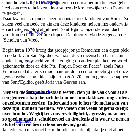
Uit de Beweging
Concilie vond hij met medestudenten een manier om het evangelie
heel concreet te beleven, door samen de krottenwijken van Rome in
te trekken.
Daar kwamen ze onder meer in contact met kinderen van Roma. Ze
zagen veel armoede en gingen deze kinderen helpen met onderwijs
en activiteiten. Nog altijd heeft Sant’Egidio bijzondere aandacht
Interviews
voor kinderen die verloren lopen. Dat doen ze via de zogenaamde
‘Scholen van Vrede.’
Begin jaren 1970 kreeg dat groepje jonge Romeinen een eigen plek
in de kerk van Sant’Egidio, waaraan de Gemeenschap haar naam
dankt. Hun voorbeeld vond navolging op andere plekken, en werd
Podcast
gekenmerkt door de drie P’s, ‘Prayer, Poor en Peace’, zoals Paus
Franciscus dat later zo mooi aanduidde in een ontmoeting met onze
gemeenschap. Inmiddels zijn er in zo’n 70 landen gemeenschappen
van Sant’Egidio, geeft Joris van Gerven aan.
Nieuwsbrief
Mensen die van jullie bestaan weten, zien jullie vaak vooral als
een gemeenschap die zich bekommert om daklozen, migranten,
ongedocumenteerden. Inderdaad zou je hen ‘de melaatsen van
deze tijd’ kunnen noemen. We voelen ons veelal ongemakkelijk
over hun lot. Wegkijken, onverschilligheid, agressie, maar net
zo goed onmacht, schuldgevoel en droefenis zijn waar te nemen
Inspiratie
als het om reacties in de samenleving gaat.
Ja, ieder van ons moet het uithouden met de pijn dat je niet al het