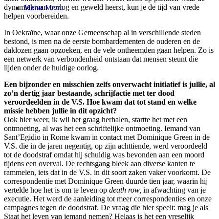
dynamiek van oorlog en geweld heerst, kun je de tijd van vrede
Menu
Menu
helpen voorbereiden.
In Oekraïne, waar onze Gemeenschap al in verschillende steden
bestond, is men na de eerste bombardementen de ouderen en de
daklozen gaan opzoeken, en de vele ontheemden gaan helpen. Zo is
een netwerk van verbondenheid ontstaan dat mensen steunt die
lijden onder de huidige oorlog.
Een bijzonder en misschien zelfs onverwacht initiatief is jullie, al
zo’n dertig jaar bestaande, schrijfactie met ter dood
veroordeelden in de V.S. Hoe kwam dat tot stand en welke
missie hebben jullie in dit opzicht?
Ook hier weer, ik wil het graag herhalen, startte het met een
ontmoeting, al was het een schriftelijke ontmoeting. Iemand van
Sant’Egidio in Rome kwam in contact met Dominique Green in de
V.S. die in de jaren negentig, op zijn achttiende, werd veroordeeld
tot de doodstraf omdat hij schuldig was bevonden aan een moord
tijdens een overval. De rechtsgang bleek aan diverse kanten te
rammelen, iets dat in de V.S. in dit soort zaken vaker voorkomt. De
correspondentie met Dominique Green duurde tien jaar, waarin hij
vertelde hoe het is om te leven op
death row,
in afwachting van je
executie. Het werd de aanleiding tot meer correspondenties en onze
campagnes tegen de doodstraf. De vraag die hier speelt: mag je als
Staat het leven van iemand nemen? Helaas is het een vreselijk