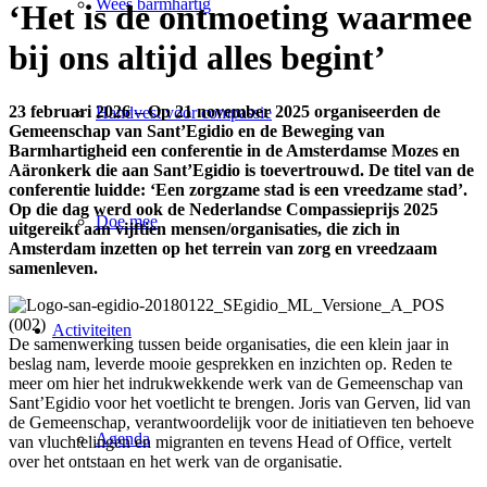
Wees barmhartig
‘Het is de ontmoeting waarmee
bij ons altijd alles begint’
23 februari 2026 – Op 21 november 2025 organiseerden de
Handvest voor compassie
Gemeenschap van Sant’Egidio en de Beweging van
Barmhartigheid een conferentie in de Amsterdamse Mozes en
Aäronkerk die aan Sant’Egidio is toevertrouwd. De titel van de
conferentie luidde: ‘Een zorgzame stad is een vreedzame stad’.
Op die dag werd ook de Nederlandse Compassieprijs 2025
Doe mee
uitgereikt aan vijftien mensen/organisaties, die zich in
Amsterdam inzetten op het terrein van zorg en vreedzaam
samenleven.
Activiteiten
De samenwerking tussen beide organisaties, die een klein jaar in
beslag nam, leverde mooie gesprekken en inzichten op. Reden te
meer om hier het indrukwekkende werk van de Gemeenschap van
Sant’Egidio voor het voetlicht te brengen. Joris van Gerven, lid van
de Gemeenschap, verantwoordelijk voor de initiatieven ten behoeve
Agenda
van vluchtelingen en migranten en tevens Head of Office, vertelt
over het ontstaan en het werk van de organisatie.