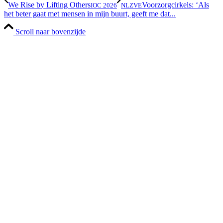
We Rise by Lifting Others
Voorzorgcirkels: ‘Als
IOC 2026
NLZVE
het beter gaat met mensen in mijn buurt, geeft me dat...
Scroll naar bovenzijde