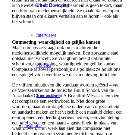
Uit de Beweging
is in kwetsbarheid. Die kwetsbaarheid is geen tekort, maar
een bron van medemenselijkheid. Ze maakt dat we open
blijven staan om elkaars verhalen aan te horen – ook als
het schuurt.
Interviews
Ontmoeting, waardigheid en gelijke kansen
Maar compassie vraagt ook om structuren die
medemenselijkheid mogelijk maken. Een zorgzame stad
ontstaat niet vanzelf. Ze vraagt om beleid dat ruimte
schept voor ontmoeting, waardigheid en gelijke kansen.
Podcast
Compassie is zowel persoonlijk als politiek: ze houdt ons
een spiegel voor over hoe we de samenleving inrichten.
De vijftien initiatieven die vandaag worden geëerd – van
de Voedselcirkel tot de Indische Buurt School, van de
Nieuwsbrief
Assadaaka Community tot A Beautiful Mess – laten zien
dat compassie een werkwoord is. Niet door grote
woorden, maar door dagelijkse daden van zorgzaamheid
en aandacht maken ze het verschil: een maaltijd delen, een
deur openen, een leerling serieus nemen, een vluchteling
een tafel geven en een naam – gastvrijheid in plaats van
Inspiratie
wantrouwen. Hun werk laat zien dat compassie niet
bedoeld is om gaten in systemen te dichten, maar om