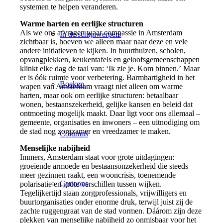
systemen te helpen veranderen.
Warme harten en eerlijke structuren
Als we ons afvragen waar compassie in Amsterdam
In de schijnwerpers
zichtbaar is, hoeven we alleen maar naar deze en vele
andere initiatieven te kijken. In buurthuizen, scholen,
opvangplekken, keukentafels en geloofsgemeenschappen
klinkt elke dag de taal van: ‘Ik zie je. Kom binnen.’ Maar
er is óók ruimte voor verbetering. Barmhartigheid in het
Boeken
wapen van Amsterdam vraagt niet alleen om warme
harten, maar ook om eerlijke structuren: betaalbaar
wonen, bestaanszekerheid, gelijke kansen en beleid dat
ontmoeting mogelijk maakt. Daar ligt voor ons allemaal –
gemeente, organisaties en inwoners – een uitnodiging om
de stad nog zorgzamer en vreedzamer te maken.
Columns
Menselijke nabijheid
Immers, Amsterdam staat voor grote uitdagingen:
groeiende armoede en bestaansonzekerheid die steeds
meer gezinnen raakt, een wooncrisis, toenemende
Cartoons
polarisatie en grote verschillen tussen wijken.
Tegelijkertijd staan zorgprofessionals, vrijwilligers en
buurtorganisaties onder enorme druk, terwijl juist zij de
zachte ruggengraat van de stad vormen. Dáárom zijn deze
plekken van menselijke nabijheid zo onmisbaar voor het