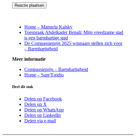
Home – Manuela Kalsky
Toespraak Abdelkader Benali:
Mijn vreedzame stad
is een barmhartige stad
De Compassieprijs 2025 winnaars stellen zich voor
– Barmhartigheid
Meer informatie
Compassieprijs – Barmhartigheid
Home – Sant’Egidio
Deel dit stuk
Delen op Facebook
Delen op X
Delen op WhatsApp
Delen op LinkedIn
Delen via e-mail