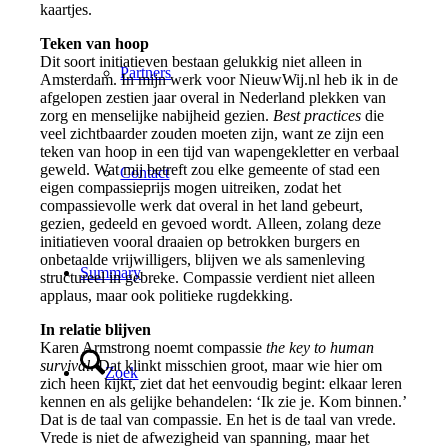
kaartjes.
Teken van hoop
Dit soort initiatieven bestaan gelukkig niet alleen in
Partners
Amsterdam. In mijn werk voor NieuwWij.nl heb ik in de
afgelopen zestien jaar overal in Nederland plekken van
zorg en menselijke nabijheid gezien.
Best practices
die
veel zichtbaarder zouden moeten zijn, want ze zijn een
teken van hoop in een tijd van wapengekletter en verbaal
geweld. Wat mij betreft zou elke gemeente of stad een
Contact
eigen compassieprijs mogen uitreiken, zodat het
compassievolle werk dat overal in het land gebeurt,
gezien, gedeeld en gevoed wordt. Alleen, zolang deze
initiatieven vooral draaien op betrokken burgers en
onbetaalde vrijwilligers, blijven we als samenleving
Summary
structureel in gebreke. Compassie verdient niet alleen
applaus, maar ook politieke rugdekking.
In relatie blijven
Karen Armstrong noemt compassie
the key to human
survival
. Dat klinkt misschien groot, maar wie hier om
Zoek
zich heen kijkt, ziet dat het eenvoudig begint: elkaar leren
kennen en als gelijke behandelen: ‘Ik zie je. Kom binnen.’
Dat is de taal van compassie. En het is de taal van vrede.
Vrede is niet de afwezigheid van spanning, maar het