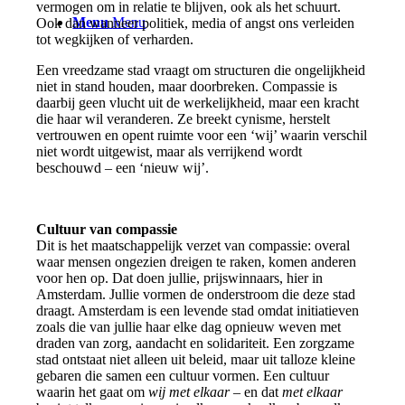
vermogen om in relatie te blijven, ook als het schuurt.
Menu
Menu
Ook dan wanneer politiek, media of angst ons verleiden
tot wegkijken of verharden.
Een vreedzame stad vraagt om structuren die ongelijkheid
niet in stand houden, maar doorbreken. Compassie is
daarbij geen vlucht uit de werkelijkheid, maar een kracht
die haar wil veranderen. Ze breekt cynisme, herstelt
vertrouwen en opent ruimte voor een ‘wij’ waarin verschil
niet wordt uitgewist, maar als verrijkend wordt
beschouwd – een ‘nieuw wij’.
Cultuur van compassie
Dit is het maatschappelijk verzet van compassie: overal
waar mensen ongezien dreigen te raken, komen anderen
voor hen op. Dat doen jullie, prijswinnaars, hier in
Amsterdam. Jullie vormen de onderstroom die deze stad
draagt. Amsterdam is een levende stad omdat initiatieven
zoals die van jullie haar elke dag opnieuw weven met
draden van zorg, aandacht en solidariteit. Een zorgzame
stad ontstaat niet alleen uit beleid, maar uit talloze kleine
gebaren die samen een cultuur vormen. Een cultuur
waarin het gaat om
wij met elkaar
– en dat
met elkaar