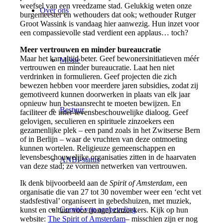
weefsel van een vreedzame stad. Gelukkig weten onze
Over ons
burgemeester en wethouders dat ook; wethouder Rutger
Groot Wassink is vandaag hier aanwezig. Hun inzet voor
een compassievolle stad verdient een applaus… toch?
Meer vertrouwen en minder bureaucratie
Maar het kan altijd beter. Geef bewonersinitiatieven méér
Missie
vertrouwen en minder bureaucratie. Laat hen niet
verdrinken in formulieren. Geef projecten die zich
bewezen hebben voor meerdere jaren subsidies, zodat zij
gemotiveerd kunnen doorwerken in plaats van elk jaar
opnieuw hun bestaansrecht te moeten bewijzen. En
Bestuur
faciliteer de inter-levensbeschouwelijke dialoog. Geef
gelovigen, seculieren en spirituele zinzoekers een
gezamenlijke plek – een pand zoals in het Zwitserse Bern
of in Berlijn – waar de vruchten van deze ontmoeting
kunnen wortelen. Religieuze gemeenschappen en
levensbeschouwelijke organisaties zitten in de haarvaten
ANBI-status
van deze stad; ze vormen netwerken van vertrouwen.
Ik denk bijvoorbeeld aan de
Spirit of Amsterdam
, een
organisatie die van 27 tot 30 november weer een ‘echt vet
stadsfestival’ organiseert in gebedshuizen, met muziek,
Comité van aanbeveling
kunst en cultuur voor (jonge) zinzoekers. Kijk op hun
website:
The Spirit of Amsterdam
– misschien zijn er nog