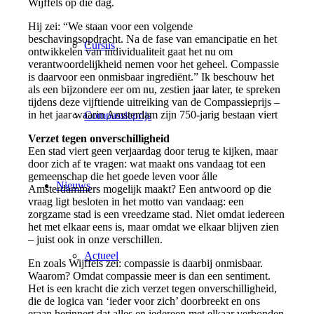
Wijffels op die dag.
Hij zei: “We staan voor een volgende
beschavingsopdracht. Na de fase van emancipatie en het
Cursus
ontwikkelen van individualiteit gaat het nu om
verantwoordelijkheid nemen voor het geheel. Compassie
is daarvoor een onmisbaar ingrediënt.” Ik beschouw het
als een bijzondere eer om nu, zestien jaar later, te spreken
tijdens deze vijftiende uitreiking van de Compassieprijs –
in het jaar waarin Amsterdam zijn 750-jarig bestaan viert
Compassieprijs
Verzet tegen onverschilligheid
Een stad viert geen verjaardag door terug te kijken, maar
door zich af te vragen: wat maakt ons vandaag tot een
gemeenschap die het goede leven voor álle
Nieuws
Amsterdammers mogelijk maakt? Een antwoord op die
vraag ligt besloten in het motto van vandaag: een
zorgzame stad is een vreedzame stad. Niet omdat iedereen
het met elkaar eens is, maar omdat we elkaar blijven zien
– juist ook in onze verschillen.
Actueel
En zoals Wijffels zei: compassie is daarbij onmisbaar.
Waarom? Omdat compassie meer is dan een sentiment.
Het is een kracht die zich verzet tegen onverschilligheid,
die de logica van ‘ieder voor zich’ doorbreekt en ons
eraan herinnert dat alles en iedereen met elkaar verbonden