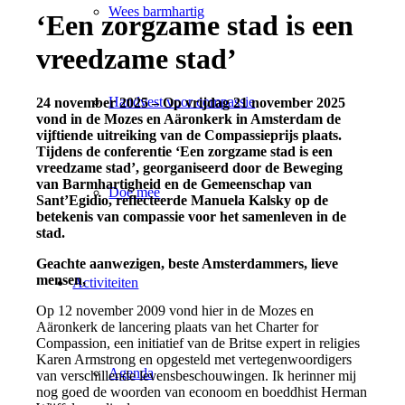
Wees barmhartig
‘Een zorgzame stad is een
vreedzame stad’
Handvest voor compassie
24 november 2025
– Op vrijdag 21 november 2025
vond in de Mozes en Aäronkerk in Amsterdam de
vijftiende uitreiking van de Compassieprijs plaats.
Tijdens de conferentie ‘Een zorgzame stad is een
vreedzame stad’, georganiseerd door de Beweging
van Barmhartigheid en de Gemeenschap van
Doe mee
Sant’Egidio, reflecteerde Manuela Kalsky op de
betekenis van compassie voor het samenleven in de
stad.
Geachte aanwezigen, beste Amsterdammers, lieve
mensen,
Activiteiten
Op 12 november 2009 vond hier in de Mozes en
Aäronkerk de lancering plaats van het Charter for
Compassion, een initiatief van de Britse expert in religies
Karen Armstrong en opgesteld met vertegenwoordigers
Agenda
van verschillende levensbeschouwingen. Ik herinner mij
nog goed de woorden van econoom en boeddhist Herman