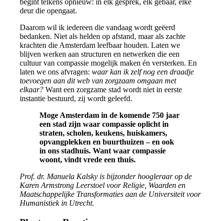
begint telkens opnieuw: in elk gesprek, elk gebaar, elke
deur die opengaat.
Daarom wil ik iedereen die vandaag wordt geëerd
bedanken. Niet als helden op afstand, maar als zachte
krachten die Amsterdam leefbaar houden. Laten we
blijven werken aan structuren en netwerken die een
cultuur van compassie mogelijk maken én versterken. En
laten we ons afvragen:
waar kan ik zelf nog een draadje
toevoegen aan dit web van zorgzaam omgaan met
elkaar?
Want een zorgzame stad wordt niet in eerste
instantie bestuurd, zij wordt geleefd.
Moge Amsterdam in de komende 750 jaar
een stad zijn waar compassie oplicht in
straten, scholen, keukens, huiskamers,
opvangplekken en buurthuizen – en ook
in ons stadhuis. Want waar compassie
woont, vindt vrede een thuis.
Prof. dr. Manuela Kalsky is bijzonder hoogleraar op de
Karen Armstrong Leerstoel voor Religie, Waarden en
Maatschappelijke Transformaties aan de Universiteit voor
Humanistiek in Utrecht.