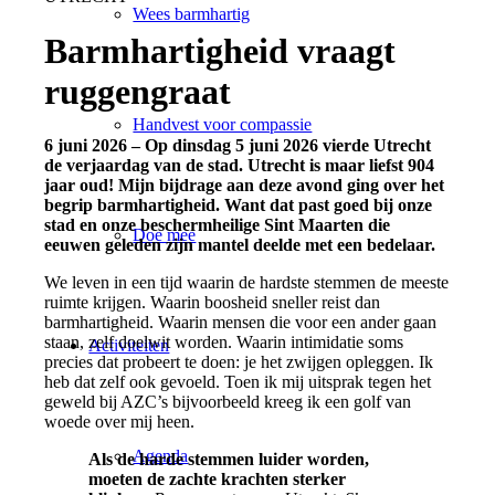
Wees barmhartig
Barmhartigheid vraagt
ruggengraat
Handvest voor compassie
6 juni 2026 – Op dinsdag 5 juni 2026 vierde Utrecht
de verjaardag van de stad. Utrecht is maar liefst 904
jaar oud! Mijn bijdrage aan deze avond ging over het
begrip barmhartigheid. Want dat past goed bij onze
stad en onze beschermheilige Sint Maarten die
Doe mee
eeuwen geleden zijn mantel deelde met een bedelaar.
We leven in een tijd waarin de hardste stemmen de meeste
ruimte krijgen. Waarin boosheid sneller reist dan
barmhartigheid. Waarin mensen die voor een ander gaan
staan, zelf doelwit worden. Waarin intimidatie soms
Activiteiten
precies dat probeert te doen: je het zwijgen opleggen. Ik
heb dat zelf ook gevoeld. Toen ik mij uitsprak tegen het
geweld bij AZC’s bijvoorbeeld kreeg ik een golf van
woede over mij heen.
Agenda
Als de harde stemmen luider worden,
moeten de zachte krachten sterker