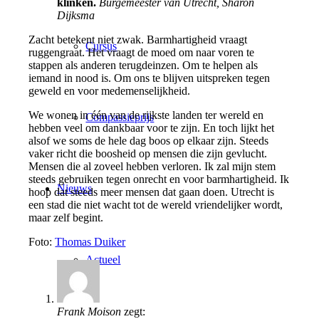
klinken.
Burgemeester van Utrecht, Sharon
Dijksma
Zacht betekent niet zwak. Barmhartigheid vraagt
Cursus
ruggengraat. Het vraagt de moed om naar voren te
stappen als anderen terugdeinzen. Om te helpen als
iemand in nood is. Om ons te blijven uitspreken tegen
geweld en voor medemenselijkheid.
We wonen in één van de rijkste landen ter wereld en
Compassieprijs
hebben veel om dankbaar voor te zijn. En toch lijkt het
alsof we soms de hele dag boos op elkaar zijn. Steeds
vaker richt die boosheid op mensen die zijn gevlucht.
Mensen die al zoveel hebben verloren. Ik zal mijn stem
steeds gebruiken tegen onrecht en voor barmhartigheid. Ik
Nieuws
hoop dat steeds meer mensen dat gaan doen. Utrecht is
een stad die niet wacht tot de wereld vriendelijker wordt,
maar zelf begint.
Foto:
Thomas Duiker
Actueel
Frank Moison
zegt: