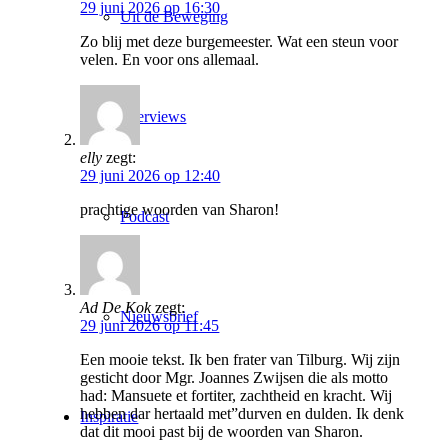
29 juni 2026 op 16:30
Uit de Beweging
Zo blij met deze burgemeester. Wat een steun voor
velen. En voor ons allemaal.
Interviews
elly
zegt:
29 juni 2026 op 12:40
prachtige woorden van Sharon!
Podcast
Ad De Kok
zegt:
Nieuwsbrief
29 juni 2026 op 11:45
Een mooie tekst. Ik ben frater van Tilburg. Wij zijn
gesticht door Mgr. Joannes Zwijsen die als motto
had: Mansuete et fortiter, zachtheid en kracht. Wij
hebben dar hertaald met”durven en dulden. Ik denk
Inspiratie
dat dit mooi past bij de woorden van Sharon.