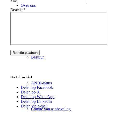
Site
Over ons
Reactie
*
Missie
Bestuur
Deel dit artikel
ANBI-status
Delen op Facebook
Delen op X
Delen op WhatsApp
Delen op LinkedIn
Delen via e-mail
Comité van aanbeveling