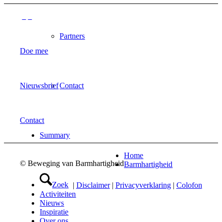
Partners
Doe mee
Nieuwsbrief
Contact
Contact
Summary
Home
© Beweging van Barmhartigheid
Barmhartigheid
Zoek
|
Disclaimer
|
Privacyverklaring
|
Colofon
Activiteiten
Nieuws
Inspiratie
Over ons