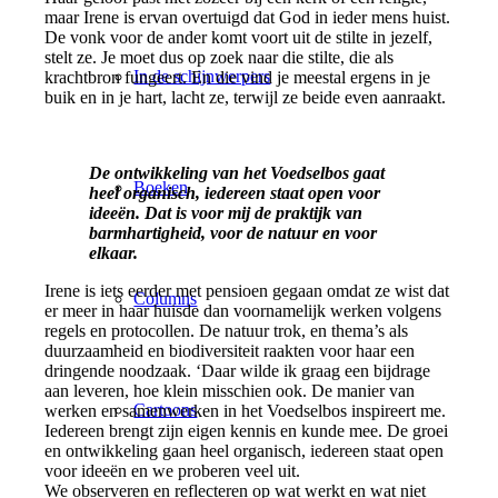
maar Irene is ervan overtuigd dat God in ieder mens huist.
De vonk voor de ander komt voort uit de stilte in jezelf,
stelt ze. Je moet dus op zoek naar die stilte, die als
In de schijnwerpers
krachtbron fungeert. En die vind je meestal ergens in je
buik en in je hart, lacht ze, terwijl ze beide even aanraakt.
De ontwikkeling van het Voedselbos gaat
Boeken
heel organisch, iedereen staat open voor
ideeën. Dat is voor mij de praktijk van
barmhartigheid, voor de natuur en voor
elkaar.
Irene is iets eerder met pensioen gegaan omdat ze wist dat
Columns
er meer in haar huisde dan voornamelijk werken volgens
regels en protocollen. De natuur trok, en thema’s als
duurzaamheid en biodiversiteit raakten voor haar een
dringende noodzaak. ‘Daar wilde ik graag een bijdrage
aan leveren, hoe klein misschien ook. De manier van
Cartoons
werken en samenwerken in het Voedselbos inspireert me.
Iedereen brengt zijn eigen kennis en kunde mee. De groei
en ontwikkeling gaan heel organisch, iedereen staat open
voor ideeën en we proberen veel uit.
We observeren en reflecteren op wat werkt en wat niet