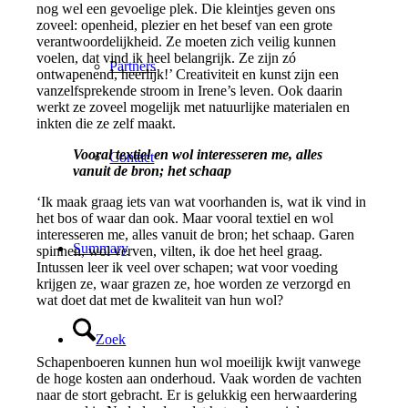
nog wel een gevoelige plek. Die kleintjes geven ons
zoveel: openheid, plezier en het besef van een grote
verantwoordelijkheid. Ze moeten zich veilig kunnen
voelen, dat vind ik heel belangrijk. Ze zijn zó
Partners
ontwapenend, heerlijk!’ Creativiteit en kunst zijn een
vanzelfsprekende stroom in Irene’s leven. Ook daarin
werkt ze zoveel mogelijk met natuurlijke materialen en
inkten die ze zelf maakt.
Vooral textiel en wol interesseren me, alles
Contact
vanuit de bron; het schaap
‘Ik maak graag iets van wat voorhanden is, wat ik vind in
het bos of waar dan ook. Maar vooral textiel en wol
interesseren me, alles vanuit de bron; het schaap. Garen
Summary
spinnen, wol verven, vilten, ik doe het heel graag.
Intussen leer ik veel over schapen; wat voor voeding
krijgen ze, waar grazen ze, hoe worden ze verzorgd en
wat doet dat met de kwaliteit van hun wol?
Zoek
Schapenboeren kunnen hun wol moeilijk kwijt vanwege
de hoge kosten aan onderhoud. Vaak worden de vachten
naar de stort gebracht. Er is gelukkig een herwaardering