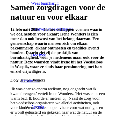
Wees barmhartig
Samen zorgdragen voor de
natuur en voor elkaar
Handvest voor compassie
12 februari 2026 –
Gemeenschappen vormen waarin
we oog hebben voor elkaar; Irene Wonders is zich
meer dan ooit bewust van het belang daarvan. Een
gemeenschap waarin mensen zich om elkaar
bekommeren, elkaar ontmoeten en tradities levend
houden. Daarin ziet zij de praktijk van
Doe mee
barmhartigheid, voor je medemens maar ook voor de
natuur. Deze waarden vindt Irene bij het Voedselbos
in Waspik, waar ze sinds haar pensionering met hart
en ziel vrijwilliger is.
Door Marjo Brenters
Activiteiten
‘Ik was daar zo enorm welkom, nog ongeacht wat ik
kwam brengen,’ vertelt Irene Wonders. ‘Het was en is een
warm bad. Ik hoorde er meteen bij. Naast de zorg voor
het voedselbos organiseren we allerlei activiteiten, ook
Agenda
voor kinderen. Er is een open vizier voor wat nodig is en
er wordt geluisterd en gekeken naar wat de natuur en de