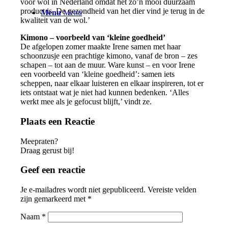
voor wol in Nederland omdat het zo’n mooi duurzaam
product is. De gezondheid van het dier vind je terug in de
Menu
Menu
kwaliteit van de wol.’
Kimono – voorbeeld van ‘kleine goedheid’
De afgelopen zomer maakte Irene samen met haar
schoonzusje een prachtige kimono, vanaf de bron – zes
schapen – tot aan de muur. Ware kunst – en voor Irene
een voorbeeld van ‘kleine goedheid’: samen iets
scheppen, naar elkaar luisteren en elkaar inspireren, tot er
iets ontstaat wat je niet had kunnen bedenken. ‘Alles
werkt mee als je gefocust blijft,’ vindt ze.
Plaats een Reactie
Meepraten?
Draag gerust bij!
Geef een reactie
Je e-mailadres wordt niet gepubliceerd.
Vereiste velden
zijn gemarkeerd met
*
Naam
*