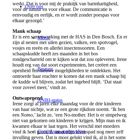
werkt. Dat is voor mij de praktijk van barmhartigheid,
Over ons
voor de natuur en voor elkaar. De communicatie is
eenvoudig en eerlijk, en er wordt zonder poespas voor
elkaar gezorgd.’
Mank schaap
Er is een samenwerking met de HAS in Den Bosch. En er
Missie
zijn al nesten met uilen gezien, valken, een spotvogel,
vosjes en reeën en allerlei insectensoorten. Een
schaapskudde heeft zes maanden in het bos
rondgescharreld om te kijken wat dat zou opleveren. Irene
houdt erg van dat soort experimenten, het creëert een
Bestuur
openheid om nieuwe mogelijkheden te ontdekken. Het
ontroerde haar erachter te komen dat een mank schaap bij
de kudde wil blijven, zodat het ingebed blijft. ‘Dat staat
voor zoveel meer,’ vindt ze.
Ontwapenend
ANBI-status
Irene zorgt al jaren elke maandag voor de drie kinderen
van haar nichtje, wat ze een grote rijkdom noemt. ‘Ik ben
een
Nomo
,’ lacht ze, ‘een No-mother. Het is er simpelweg
niet van gekomen om kinderen te krijgen. Mijn man en ik
kwamen elkaar te laat tegen. Het verschil met moeders
Comité van aanbeveling
vind ik heel groot, ik moet mijn levenspad nog meer zelf
invulling geven. Dat is mooi gelukt vind ik, al is het soms