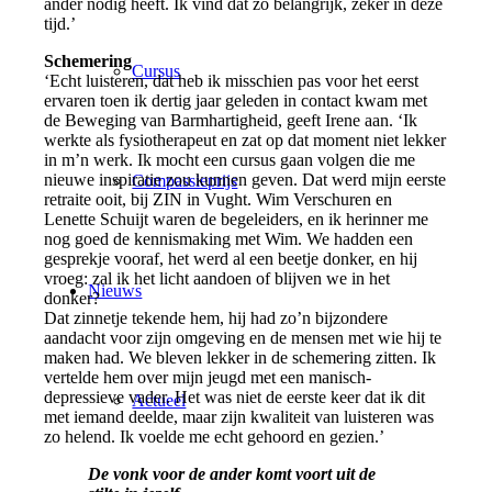
ander nodig heeft. Ik vind dat zó belangrijk, zeker in deze
tijd.’
Schemering
Cursus
‘Echt luisteren, dat heb ik misschien pas voor het eerst
ervaren toen ik dertig jaar geleden in contact kwam met
de Beweging van Barmhartigheid, geeft Irene aan. ‘Ik
werkte als fysiotherapeut en zat op dat moment niet lekker
in m’n werk. Ik mocht een cursus gaan volgen die me
nieuwe inspiratie zou kunnen geven. Dat werd mijn eerste
Compassieprijs
retraite ooit, bij ZIN in Vught. Wim Verschuren en
Lenette Schuijt waren de begeleiders, en ik herinner me
nog goed de kennismaking met Wim. We hadden een
gesprekje vooraf, het werd al een beetje donker, en hij
vroeg: zal ik het licht aandoen of blijven we in het
Nieuws
donker?
Dat zinnetje tekende hem, hij had zo’n bijzondere
aandacht voor zijn omgeving en de mensen met wie hij te
maken had. We bleven lekker in de schemering zitten. Ik
vertelde hem over mijn jeugd met een manisch-
depressieve vader. Het was niet de eerste keer dat ik dit
Actueel
met iemand deelde, maar zijn kwaliteit van luisteren was
zo helend. Ik voelde me echt gehoord en gezien.’
De vonk voor de ander komt voort uit de