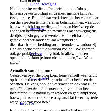
stilte in jezelf
Uit de Beweging
Na die retraite verdiepte Irene zich in mindfulness,
lichaamsbewustwording en de meer mentale kant van
fysiotherapie. Binnen haar werk kreeg ze het voor elkaar
om die aspecten te integreren in behandelingen, waardoor
haar werk zich kon verdiepen. Intussen bleef ze op de
Interviews
zondagen meedoen aan de meditaties met beweging die
destijds bij Zin gegeven werden. Het heeft haar diep
geraakt hoezeer aandacht, aanwezigheid en
dienstbaarheid de bedding ondersteunden, waardoor zij
zich als deelnemer altijd welkom voelde. ‘We voerden
ook gesprekken over het geloof, in alle warmte en
Podcast
openheid. “Je kunt je bron niet ontkennen,” zei Wim
altijd.’
Actualiteit van de natuur
Gesproken over die bron komt Irene vanzelf weer terug
Nieuwsbrief
op haar band met de natuur, inclusief het heelal en de
oceanen. De kringloop, de veerkracht en ook wat zij de
actualiteit van de natuur
noemt, zijn voor haar heel
inspirerend. ‘De natuur is er gewoon en gaat altijd door,
hoe wij mensen er ook mee omgaan. Dat is een mysterie
waar ik ontzag voor heb.’
Inspiratie
Haar geloof past niet zozeer bij een kerk of een religie,