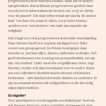
progressieven deze waarden loslaten, maar dat ze andere
taal gebruiken. Neem klimaat: progressieven spreken daar
vooral over in universalistische termen van ‘zorg’ en ‘liefde
voor de planeet’. Dat slaat echter totaal niet aan bij ‘de andere
kant’. Om daar een snaar te raken, zou je beter kunnen
spreken over ‘risicobeheer’, wat raakt aan waarden als
veiligheid.
Dat vraagt voor veel progressieven al een hele omschakeling.
Maar Stenner heeft een nog hete aardappel voor ‘links’:
creeër een groepsgevoel. De MAGA-beweging is daar
meester in, met hun rally’s, dansen, uniformen en liedjes. Het
geeft deelnemers een ervaring van groepsidentiteit, van wij-
zijn, van eenheid. ‘Links’ moet iets vergelijkbaars doen, zegt
Stenner, zonder zich daar beschaamd over te voelen. Bouw
aan een collectieve identiteit waarin mensen zich kunnen
herkennen – mét daarbij behorende rituelen en symbolen. Er
zijn nu eenmaal mensen dat nodig hebben en die dat nodig
zullen blijven hebben.
En migratie?
Voor autoritairen is vooral migratie een heikel punt. Veel van
wat Stenner daarover zegt is inmiddels gemeengoed: stop