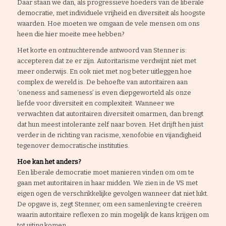
Daar staan we dan, als progressieve hoeders van de liberale
democratie, met individuele vrijheid en diversiteit als hoogste
waarden. Hoe moeten we omgaan de vele mensen om ons
heen die hier moeite mee hebben?
Het korte en ontnuchterende antwoord van Stenner is:
accepteren dat ze er zijn. Autoritarisme verdwijnt niet met
meer onderwijs. En ook niet met nog beter uitleggen hoe
complex de wereld is. De behoefte van autoritairen aan
‘oneness and sameness’ is even diepgeworteld als onze
liefde voor diversiteit en complexiteit. Wanneer we
verwachten dat autoritairen diversiteit omarmen, dan brengt
dat hun meest intolerante zelf naar boven. Het drijft hen juist
verder in de richting van racisme, xenofobie en vijandigheid
tegenover democratische instituties.
Hoe kan het anders?
Een liberale democratie moet manieren vinden om om te
gaan met autoritairen in haar midden. We zien in de VS met
eigen ogen de verschrikkelijke gevolgen wanneer dat niet lukt.
De opgave is, zegt Stenner, om een samenleving te creëren
waarin autoritaire reflexen zo min mogelijk de kans krijgen om
tot uiting komen.