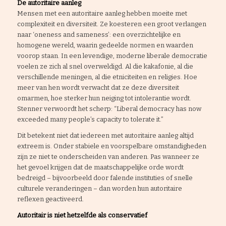
De autoritaire aanleg
Mensen met een autoritaire aanleg hebben moeite met
complexiteit en diversiteit. Ze koesteren een groot verlangen
naar ‘oneness and sameness’: een overzichtelijke en
homogene wereld, waarin gedeelde normen en waarden
voorop staan. In een levendige, moderne liberale democratie
voelen ze zich al snel overweldigd. Al die kakafonie, al die
verschillende meningen, al die etniciteiten en religies. Hoe
meer van hen wordt verwacht dat ze deze diversiteit
omarmen, hoe sterker hun neiging tot intolerantie wordt.
Stenner verwoordt het scherp: “Liberal democracy has now
exceeded many people’s capacity to tolerate it.”
Dit betekent niet dat iedereen met autoritaire aanleg altijd
extreem is. Onder stabiele en voorspelbare omstandigheden
zijn ze niet te onderscheiden van anderen. Pas wanneer ze
het gevoel krijgen dat de maatschappelijke orde wordt
bedreigd – bijvoorbeeld door falende instituties of snelle
culturele veranderingen – dan worden hun autoritaire
reflexen geactiveerd.
Autoritair is niet hetzelfde als conservatief