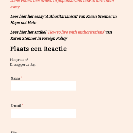
some voters feel drawn to populism and how to lure them
away
Lees hier het essay ‘Authoritarianism‘ van Karen Stenner in
Hope not Hate
Lees hier het artikel
‘How to live with authoritarians’
van
Karen Stenner in Foreign Policy
Plaats een Reactie
Meepraten?
Draag gerust bij!
*
Naam
*
E-mail
Site