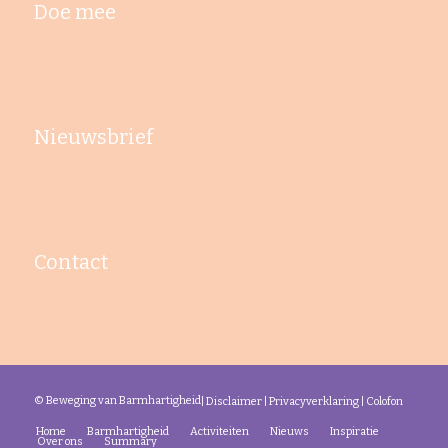
Doe mee
Nieuwsbrief
Contact
© Beweging van Barmhartigheid
|
Disclaimer
|
Privacyverklaring
|
Colofon
Home
Barmhartigheid
Activiteiten
Nieuws
Inspiratie
Over ons
Summary