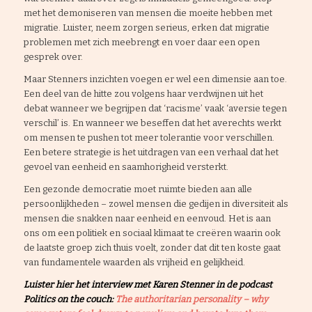
met het demoniseren van mensen die moeite hebben met
migratie. Luister, neem zorgen serieus, erken dat migratie
problemen met zich meebrengt en voer daar een open
gesprek over.
Maar Stenners inzichten voegen er wel een dimensie aan toe.
Een deel van de hitte zou volgens haar verdwijnen uit het
debat wanneer we begrijpen dat ‘racisme’ vaak ‘aversie tegen
verschil’ is. En wanneer we beseffen dat het averechts werkt
om mensen te pushen tot meer tolerantie voor verschillen.
Een betere strategie is het uitdragen van een verhaal dat het
gevoel van eenheid en saamhorigheid versterkt.
Een gezonde democratie moet ruimte bieden aan alle
persoonlijkheden – zowel mensen die gedijen in diversiteit als
mensen die snakken naar eenheid en eenvoud. Het is aan
ons om een politiek en sociaal klimaat te creëren waarin ook
de laatste groep zich thuis voelt, zonder dat dit ten koste gaat
van fundamentele waarden als vrijheid en gelijkheid.
Luister hier het interview met Karen Stenner in de podcast
Politics on the couch:
The authoritarian personality – why