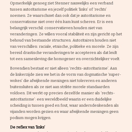
Opmerkelijk genoeg ziet Stenner nauwelijks een verband
tussen autoritarisme en jezelf politiek ‘links’ of ‘rechts’
noemen. Ze waarschuwt dan ook dat je autoritarisme en
conservatisme niet over één kam kunt scheren. Er is een
belangrijk verschil: conservatieven houden niet van
veranderingen. Ze willen vooral stabiliteit en zijn gericht op het
behoud van bestaande structuren. Autoritairen houden niet
van verschillen: raciale, etnische, politieke en morele. Ze zijn
bereid drastische veranderingen te accepteren als dat leidt
tot een samenleving die homogener en overzichtelijker voelt.
Bovendien bestaat er niet alleen ‘rechts-autoritarisme’. Aan
de linkerzijde zien we het in de vorm van dogmatische ‘super-
wokes’ die afwijkende meningen niet tolereren en anderen
buitensluiten als ze niet aan strikte morele standaarden
voldoen. Dit werkt op precies dezelfde manier als ‘rechts-
autoritarisme’: een wereldbeeld waarin er een duidelijke
scheiding is tussen goed en fout, waar andersdenkenden als
vijanden worden gezien en waar afwijkende meningen geen
podium mogen krijgen.
De reflex van ‘links’