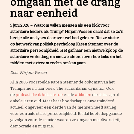
omgaan met de drang
naar eenheid
5 juni 2026 – Waarom vallen mensen als een blok voor
autoritaire leiders als Trump? Mirjam Vossen dacht dat ze zo’n
beetje alle analyses daarover wel had gelezen. Tot ze stuitte
op het werk van politiek psycholoog Karen Stenner over de
autoritaire persoonlijkheid. Het gaf haar een nieuwe kijk op de
autoritaire verleiding, en nieuwe ideeen over hoe links en het
midden met extreem rechts om kan gaan.
Door Mirjam Vossen
Al in 2005 voorspelde Karen Stenner de opkomst van het
Trumpisme in haar boek ‘The authoritarian dynamic’. Ook
de
podcast die ik beluisterde
en de
artikelen
die ik las zijn al
enkele jaren oud. Maar haar boodschap is onverminderd
actueel: ongeveer een derde van de mensen heeft aanleg
voor een autoritaire persoonlijkheid. En dat heeft diepgaande
gevolgen voor de manier waarop ze omgaan met diversiteit,
democratie en migratie.