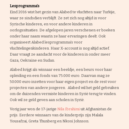
Lesprogramma’s
Eind 2016 wist het gezin van Alabed te vluchtten naar Turkije,
waar ze sindsdien verblijft. Ze zet zich nog altijd in voor
Syrische kinderen, en voor andere kinderen in
oorlogssituaties. De afgelopen jaren verschenen er boeken
onder haar naam waarin ze haar ervaringen deelt. Ook
organiseert Alabed lesprogramma’s voor
vluchtelingenkinderen. Haar X-account is nog altijd actief.
Daar vraagt ze aandacht voor de kinderen in onder meer
Gaza, Oekraïne en Sudan.
Alabed krijgt als winnaar een beeldje, een beurs voor haar
opleiding en een fonds van 75.000 euro. Daarvan mag ze
50.000 euro inzetten voor haar eigen project en de rest voor
projecten van andere jongeren. Alabed wil het geld gebruiken
om de duizenden vermiste kinderen in Syrië terug te vinden.
Ook wil ze geld geven aan scholen in Syrië.
Vorig jaar won de 17-jarige
Nila Ibrahimi
uit Afghanistan de
prijs. Eerdere winnaars van de kinderprijs zijn Malala
Yousafzai, Greta Thunberg en Nkosi Johnson.