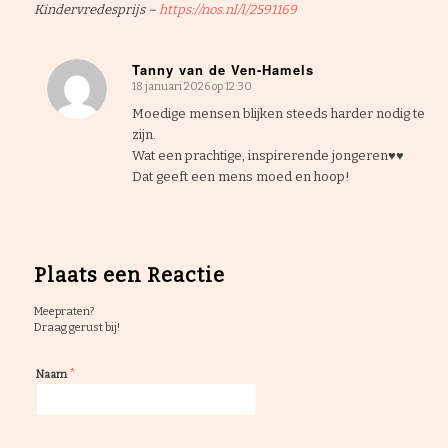
Kindervredesprijs –
https://nos.nl/l/2591169
Tanny van de Ven-Hamels
18 januari 2026 op 12:30
zegt:
Moedige mensen blijken steeds harder nodig te
zijn.
Wat een prachtige, inspirerende jongeren♥️♥️
Dat geeft een mens moed en hoop!
Plaats een Reactie
Meepraten?
Draag gerust bij!
*
Naam