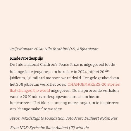
Prijswinnaar 2024: Nila Ibrahimi (17), Afghanistan
Kindervredesprijs
De International Children’s Peace Prize is uitgegroeid tot de
ste
belangrijkste jeugdprijs en bereikte in 2024, bij het 20
jubileum, 3,8 miljard mensen wereldwijd. Ter gelegenheid van
e
het 20
jubileum werd het boek:
CHANGEMAKERS-20 stories
that changed the world
uitgegeven. De inspirerende verhalen
van de 20 Kindervredesprijswinnaars staan hierin
beschreven. Het idee is om nog meer jongeren te inspireren
om ‘changemaker’ te worden.
Foto’s: @KidsRights Foundation, foto Marc Dullaert @Pim Ras
Bron NOS: Syrische Bana Alabed (15) wint de