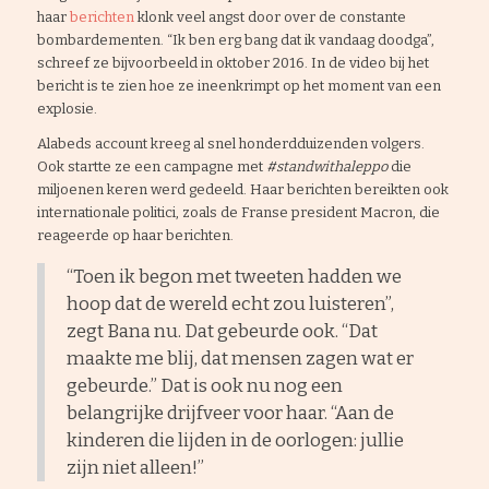
haar
berichten
klonk veel angst door over de constante
bombardementen. “Ik ben erg bang dat ik vandaag doodga”,
schreef ze bijvoorbeeld in oktober 2016. In de video bij het
bericht is te zien hoe ze ineenkrimpt op het moment van een
explosie.
Alabeds account kreeg al snel honderdduizenden volgers.
Ook startte ze een campagne met
#standwithaleppo
die
miljoenen keren werd gedeeld. Haar berichten bereikten ook
internationale politici, zoals de Franse president Macron, die
reageerde op haar berichten.
“Toen ik begon met tweeten hadden we
hoop dat de wereld echt zou luisteren”,
zegt Bana nu. Dat gebeurde ook. “Dat
maakte me blij, dat mensen zagen wat er
gebeurde.” Dat is ook nu nog een
belangrijke drijfveer voor haar. “Aan de
kinderen die lijden in de oorlogen: jullie
zijn niet alleen!”