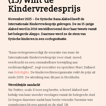
(15) wint de
Kindervredesprijs
November 2025 – De Syrische Bana Alabed heeft de
Internationale Kindervredesprijs gekregen. De nu 15-jarige
Alabed werd in 2016 wereldberoemd door haar tweets vanuit
het belegerde Aleppo. Daarmee werd ze de stem van
Syrische kinderen in een oorlogssituatie.
“Bana vertegenwoordigt de essentie van waar de
Internationale Kindervredesprijs voor staat: moed,
veerkracht en een onwankelbare toewijding aan
rechtvaardigheid”, zegt voorzitter en oprichter Marc Dullaert
van
KidsRights
. De kinderrechtenorganisatie reikt de prijs uit
sinds 2005. De uitreiking was dit jaar in Stockholm.
Wereldwijde aandacht
Via Twitter, zoals X toen nog heette, schreef Alabed met
behulp van haar moeder verslagen vanuit de belegerde stad.
Ze begon daarmee nadat haar beste vriendin Yasmine was
omgekomen bij een aanval op de stad. Uit