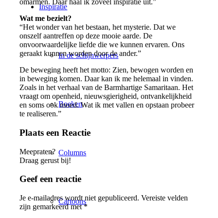
omarmen. Daar haal ik zoveel inspiratie uit.”
Inspiratie
Wat me bezielt?
“Het wonder van het bestaan, het mysterie. Dat we
onszelf aantreffen op deze mooie aarde. De
onvoorwaardelijke liefde die we kunnen ervaren. Ons
geraakt kunnen worden door de ander.”
In de schijnwerpers
De beweging heeft het motto: Zien, bewogen worden en
in beweging komen. Daar kan ik me helemaal in vinden.
Zoals in het verhaal van de Barmhartige Samaritaan. Het
vraagt om openheid, nieuwsgierigheid, ontvankelijkheid
Boeken
en soms ook moed. Wat ik met vallen en opstaan probeer
te realiseren.”
Plaats een Reactie
Meepraten?
Columns
Draag gerust bij!
Geef een reactie
Je e-mailadres wordt niet gepubliceerd.
Vereiste velden
Cartoons
zijn gemarkeerd met
*