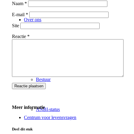
Naam
*
E-mail
*
Over ons
Site
Reactie
*
Missie
Bestuur
Meer informatie
ANBI-status
Centrum voor levensvragen
Deel dit stuk