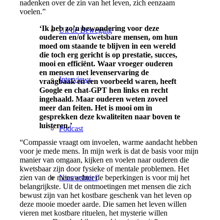
nadenken over de zin van het leven, zich eenzaam
voelen.”
‘Ik heb zo’n bewondering voor deze
Uit de Beweging
ouderen en/of kwetsbare mensen, om hun
moed om staande te blijven in een wereld
die toch erg gericht is op prestatie, succes,
mooi en efficiënt. Waar vroeger ouderen
en mensen met levenservaring de
Interviews
vraagbaak en een voorbeeld waren, heeft
Google en chat-GPT hen links en recht
ingehaald. Maar ouderen weten zoveel
meer dan feiten. Het is mooi om in
gesprekken deze kwaliteiten naar boven te
luisteren.’
Podcast
“Compassie vraagt om invoelen, warme aandacht hebben
voor je mede mens. In mijn werk is dat de basis voor mijn
manier van omgaan, kijken en voelen naar ouderen die
kwetsbaar zijn door fysieke of mentale problemen. Het
Nieuwsbrief
zien van de mens achter de beperkingen is voor mij het
belangrijkste. Uit de ontmoetingen met mensen die zich
bewust zijn van het kostbare geschenk van het leven op
deze mooie moeder aarde. Die samen het leven willen
vieren met kostbare rituelen, het mysterie willen