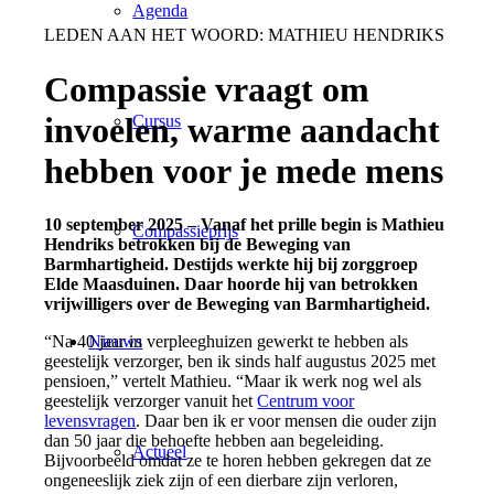
Agenda
LEDEN AAN HET WOORD: MATHIEU HENDRIKS
Compassie vraagt om
invoelen, warme aandacht
Cursus
hebben voor je mede mens
10 september 2025 –
Vanaf het prille begin is Mathieu
Compassieprijs
Hendriks betrokken bij de Beweging van
Barmhartigheid. Destijds werkte hij bij zorggroep
Elde Maasduinen. Daar hoorde hij van betrokken
vrijwilligers over de Beweging van Barmhartigheid.
Nieuws
“Na 40 jaar in verpleeghuizen gewerkt te hebben als
geestelijk verzorger, ben ik sinds half augustus 2025 met
pensioen,” vertelt Mathieu. “Maar ik werk nog wel als
geestelijk verzorger vanuit het
Centrum voor
levensvragen
. Daar ben ik er voor mensen die ouder zijn
dan 50 jaar die behoefte hebben aan begeleiding.
Actueel
Bijvoorbeeld omdat ze te horen hebben gekregen dat ze
ongeneeslijk ziek zijn of een dierbare zijn verloren,