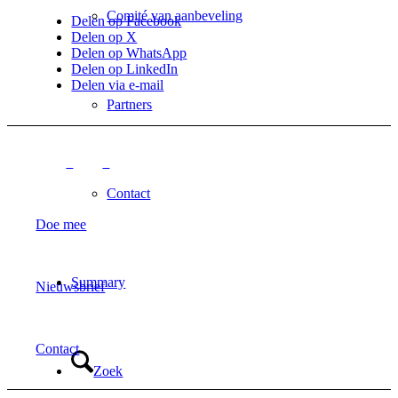
Comité van aanbeveling
Delen op Facebook
Delen op X
Delen op WhatsApp
Delen op LinkedIn
Delen via e-mail
Partners
Contact
Doe mee
Summary
Nieuwsbrief
Contact
Zoek