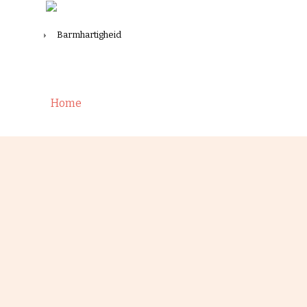
Home
Barmhartigheid
Wees barmhartig