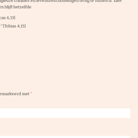
religieuze tradities en levensbeschouwingen terug te vinden is. Elke
 blijft hetzelfde
cas 6,13)
t”
(Tobias 4,15)
 gemarkeerd met
*