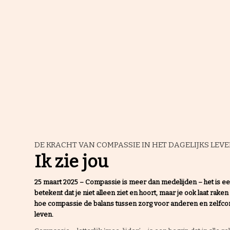
Handvest voor compassie
Doe mee
Activiteiten
DE KRACHT VAN COMPASSIE IN HET DAGELIJKS LEV
Ik zie jou
Agenda
25 maart 2025 – Compassie is meer dan medelijden – het is ee
betekent dat je niet alleen ziet en hoort, maar je ook laat rak
hoe compassie de balans tussen zorg voor anderen en zelfcompa
leven.
Cursus