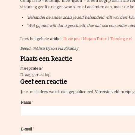
Compassie – letterlijk ‘mee-lijden’ – is een begrip dat in alle 
stroming geeft er eigen woorden of accenten aan, maar de kern
“Behandel de ander zoals je zelf behandeld wilt worden”
(Lu
“Wat gij niet wilt dat u geschiedt, doe dat ook een ander nie
Compassieprijs
Lees het gehele artikel:
Ik zie jou | Mirjam Dirkx | Theologie.nl
Beeld: @Alisa Dyson via Pixabay
Plaats een Reactie
Nieuws
Meepraten?
Draag gerust bij!
Geef een reactie
Je e-mailadres wordt niet gepubliceerd.
Vereiste velden zijn
Actueel
*
Naam
Uit de Beweging
*
E-mail