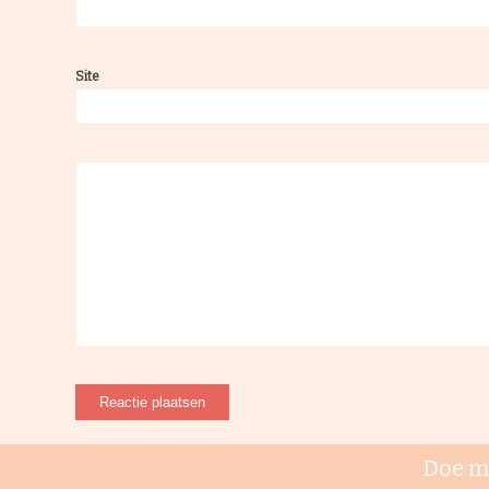
Interviews
Site
Podcast
Nieuwsbrief
Inspiratie
Doe m