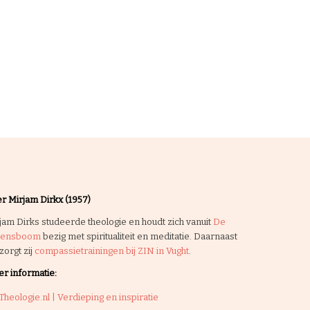
r Mirjam Dirkx (1957)
jam Dirks studeerde theologie en houdt zich vanuit
De
vensboom
bezig met spiritualiteit en meditatie. Daarnaast
zorgt zij
compassietrainingen bij ZIN in Vught
.
r informatie:
Theologie.nl | Verdieping en inspiratie