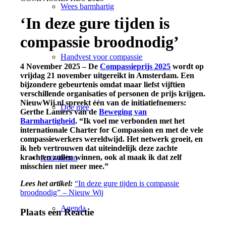
Wees barmhartig
‘In deze gure tijden is
compassie broodnodig’
Handvest voor compassie
4 November 2025 – De
Compassieprijs 2025
wordt op
vrijdag 21 november uitgereikt in Amsterdam. Een
bijzondere gebeurtenis omdat maar liefst vijftien
verschillende organisaties of personen de prijs krijgen.
NieuwWij.nl spreekt één van de initiatiefnemers:
Doe mee
Gerthe Lamers van de
Beweging van
Barmhartigheid
. “Ik voel me verbonden met het
internationale Charter for Compassion en met de vele
compassiewerkers wereldwijd. Het netwerk groeit, en
ik heb vertrouwen dat uiteindelijk deze zachte
krachten zullen winnen, ook al maak ik dat zelf
Activiteiten
misschien niet meer mee.”
Lees het artikel:
“In deze gure tijden is compassie
broodnodig” – Nieuw Wij
Agenda
Plaats een Reactie