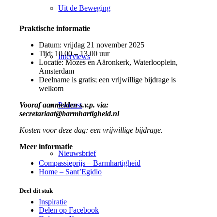
Uit de Beweging
Praktische informatie
Datum: vrijdag 21 november 2025
Tijd: 10.00 – 13.00 uur
Interviews
Locatie: Mozes en Aäronkerk, Waterlooplein,
Amsterdam
Deelname is gratis; een vrijwillige bijdrage is
welkom
Podcast
Vooraf aanmelden s.v.p. via:
secretariaat@barmhartigheid.nl
Kosten voor deze dag: een vrijwillige bijdrage.
Meer informatie
Nieuwsbrief
Compassieprijs – Barmhartigheid
Home – Sant’Egidio
Deel dit stuk
Inspiratie
Delen op Facebook