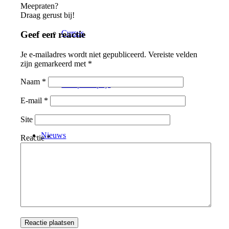
Meepraten?
Draag gerust bij!
Cursus
Geef een reactie
Je e-mailadres wordt niet gepubliceerd.
Vereiste velden
zijn gemarkeerd met
*
Naam
*
Compassieprijs
E-mail
*
Site
Nieuws
Reactie
*
Actueel