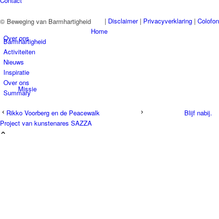
Contact
|
Disclaimer
|
Privacyverklaring
|
Colofon
© Beweging van Barmhartigheid
Home
Over ons
Barmhartigheid
Activiteiten
Nieuws
Inspiratie
Over ons
Missie
Summary
Rikko Voorberg en de Peacewalk
Blijf nabij.
Project van kunstenares SAZZA
Bestuur
ANBI-status