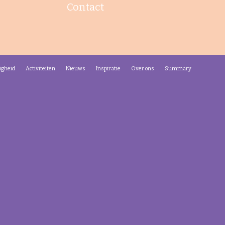
Contact
igheid
Activiteiten
Nieuws
Inspiratie
Over ons
Summary