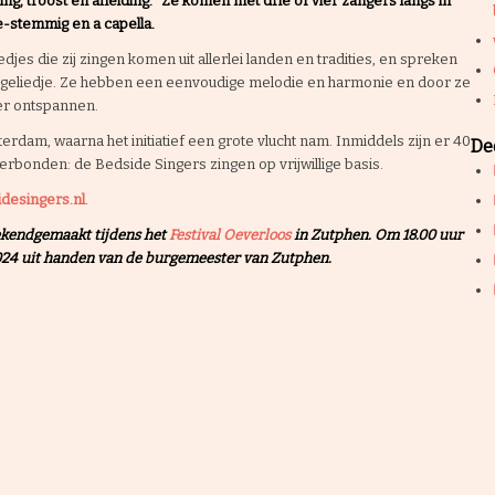
ng, troost en afleiding. Ze komen met drie of vier zangers langs in
e-stemmig en a capella.
jes die zij zingen komen uit allerlei landen en tradities, en spreken
iegeliedje. Ze hebben een eenvoudige melodie en harmonie en door ze
er ontspannen.
rdam, waarna het initiatief een grote vlucht nam. Inmiddels zijn er 40
Dee
rbonden: de Bedside Singers zingen op vrijwillige basis.
desingers.nl
.
ekendgemaakt tijdens het
Festival Oeverloos
in Zutphen. Om 18.00 uur
2024 uit handen van de burgemeester van Zutphen.