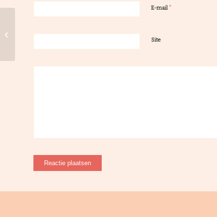
*
E-mail
Compassieprijs 2024:
Genomineerd project
Site
‘Agora’