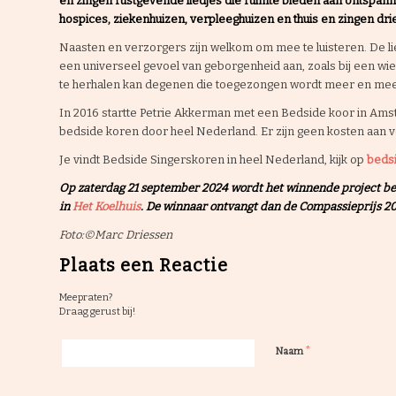
en zingen rustgevende liedjes die ruimte bieden aan ontspanni
hospices, ziekenhuizen, verpleeghuizen en thuis en zingen dri
Naasten en verzorgers zijn welkom om mee te luisteren. De lied
een universeel gevoel van geborgenheid aan, zoals bij een w
te herhalen kan degenen die toegezongen wordt meer en me
In 2016 startte Petrie Akkerman met een Bedside koor in Amste
bedside koren door heel Nederland. Er zijn geen kosten aan ve
Je vindt Bedside Singerskoren in heel Nederland, kijk op
bedsi
Op zaterdag 21 september 2024 wordt het winnende project b
in
Het Koelhuis
. De winnaar ontvangt dan de Compassieprijs 
Foto:©Marc Driessen
Plaats een Reactie
Meepraten?
Draag gerust bij!
*
Naam