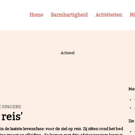
Home
Barmhartigheid
Activiteiten
N
Actueel
Mee
E SINGERS
reis’
Zie
de laatste levensfase: voor de ziel op reis. Zij zitten rond het bed