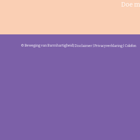
Doe m
© Beweging van Barmhartigheid
|
Disclaimer
|
Privacyverklaring
|
Colofon