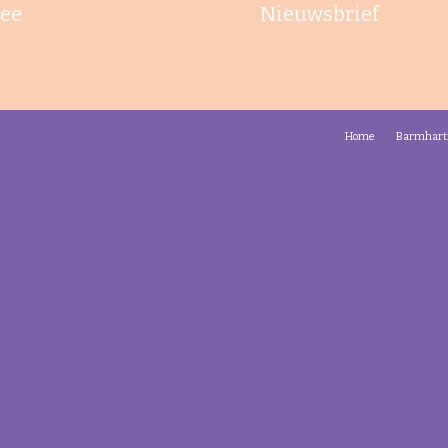
ee
Nieuwsbrief
Home
Barmhart