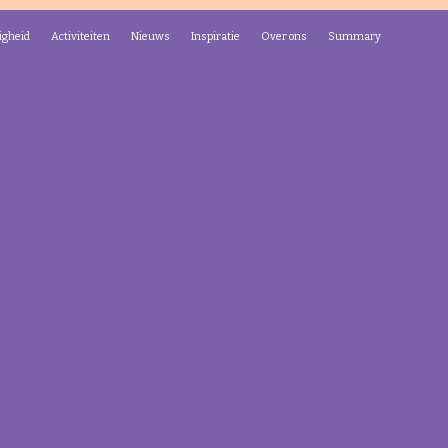
igheid
Activiteiten
Nieuws
Inspiratie
Over ons
Summary