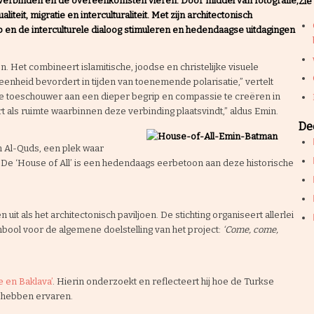
e verbinden en de overeenkomsten vieren. Door middel van fotografie,
Zie
iteit, migratie en interculturaliteit. Met zijn architectonisch
ip en de interculturele dialoog stimuleren en hedendaagse uitdagingen
. Het combineert islamitische, joodse en christelijke visuele
eenheid bevordert in tijden van toenemende polarisatie,” vertelt
e toeschouwer aan een dieper begrip en compassie te creëren in
 als ruimte waarbinnen deze verbinding plaatsvindt,” aldus Emin.
Dee
an Al-Quds, een plek waar
De ‘House of All’ is een hedendaags eerbetoon aan deze historische
uit als het architectonisch paviljoen. De stichting organiseert allerlei
mbool voor de algemene doelstelling van het project:
‘Come, come,
 en Baklava’
. Hierin onderzoekt en reflecteert hij hoe de Turkse
d hebben ervaren.