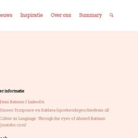
ieuws
Inspiratie
Over ons
Summary
r informatie
Emin Batman | LinkedIn
Tussen Tompouce en Baklava (sprekendegeschiedenis.nl)
Colour as Language: Through the eyes of Ahmed Batman
(youtube.com)