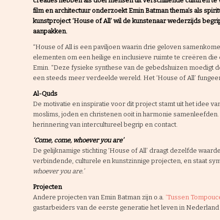
creaties hebben als doel mensen uit verschillende culturen t
film en architectuur onderzoekt Emin Batman thema’s als spiritual
kunstproject ‘House of All’ wil de kunstenaar wederzijds begr
aanpakken.
“House of All is een paviljoen waarin drie geloven samenkomen
elementen om een heilige en inclusieve ruimte te creëren die 
Emin. “Deze fysieke synthese van de gebedshuizen moedigt d
een steeds meer verdeelde wereld. Het ‘House of All’ fungeert
Al-Quds
De motivatie en inspiratie voor dit project stamt uit het idee v
moslims, joden en christenen ooit in harmonie samenleefden. 
herinnering van intercultureel begrip en contact.
‘Come, come, whoever you are’
De gelijknamige stichting ‘House of All’ draagt dezelfde waarden 
verbindende, culturele en kunstzinnige projecten, en staat sy
whoever you are.’
Projecten
Andere projecten van Emin Batman zijn o.a.
‘Tussen Tompouce
gastarbeiders van de eerste generatie het leven in Nederlan