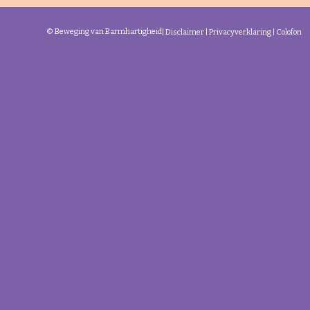
© Beweging van Barmhartigheid
|
Disclaimer
|
Privacyverklaring
|
Colofon