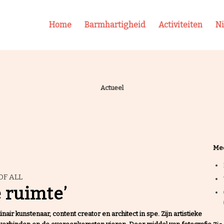
Home
Barmhartigheid
Activiteiten
N
Actueel
Mee
OF ALL
e ruimte’
air kunstenaar, content creator en architect in spe. Zijn artistieke