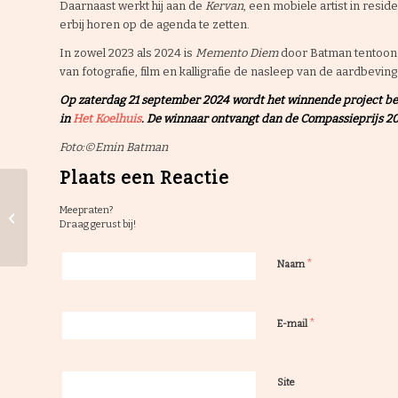
Daarnaast werkt hij aan de
Kervan
, een mobiele artist in resi
erbij horen op de agenda te zetten.
In zowel 2023 als 2024 is
Memento Diem
door Batman tentoonge
van fotografie, film en kalligrafie de nasleep van de aardbeving 
Op zaterdag 21 september 2024 wordt het winnende project b
in
Het Koelhuis
. De winnaar ontvangt dan de Compassieprijs 
Foto:©Emin Batman
Plaats een Reactie
Compassieprijs 2024:
Meepraten?
Genomineerd project
Draag gerust bij!
‘Bedside Singers’
*
Naam
*
E-mail
Site