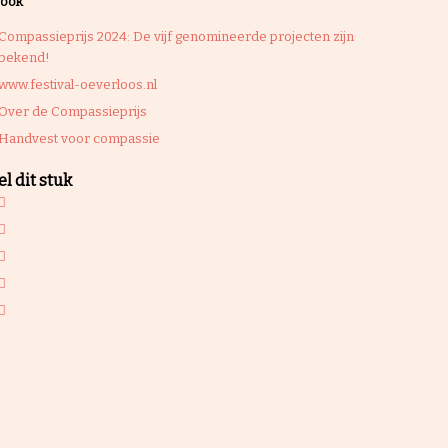
 ook
Compassieprijs 2024: De vijf genomineerde projecten zijn
bekend!
www.festival-oeverloos.nl
Over de Compassieprijs
Handvest voor compassie
l dit stuk