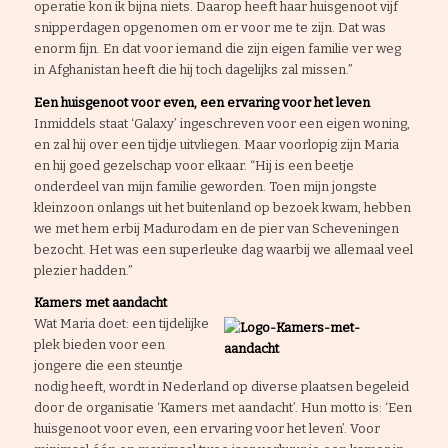
operatie kon ik bijna niets. Daarop heeft haar huisgenoot vijf
snipperdagen opgenomen om er voor me te zijn. Dat was
enorm fijn. En dat voor iemand die zijn eigen familie ver weg
in Afghanistan heeft die hij toch dagelijks zal missen.”
Een huisgenoot voor even, een ervaring voor het leven
Inmiddels staat ‘Galaxy’ ingeschreven voor een eigen woning,
en zal hij over een tijdje uitvliegen. Maar voorlopig zijn Maria
en hij goed gezelschap voor elkaar. “Hij is een beetje
onderdeel van mijn familie geworden. Toen mijn jongste
kleinzoon onlangs uit het buitenland op bezoek kwam, hebben
we met hem erbij Madurodam en de pier van Scheveningen
bezocht. Het was een superleuke dag waarbij we allemaal veel
plezier hadden.”
Kamers met aandacht
Wat Maria doet: een tijdelijke
plek bieden voor een
jongere die een steuntje
nodig heeft, wordt in Nederland op diverse plaatsen begeleid
door de organisatie ‘Kamers met aandacht’. Hun motto is: ‘Een
huisgenoot voor even, een ervaring voor het leven’. Voor