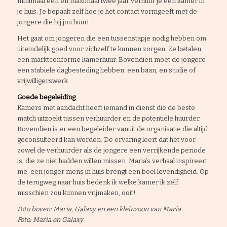
minimaal één en maximaal twee jaar verhuur je een kamer in
je huis. Je bepaalt zelf hoe je het contact vormgeeft met de
jongere die bij jou huurt.
Het gaat om jongeren die een tussenstapje nodig hebben om
uiteindelijk goed voor zichzelf te kunnen zorgen. Ze betalen
een marktconforme kamerhuur. Bovendien moet de jongere
een stabiele dagbesteding hebben: een baan, en studie of
vrijwilligerswerk.
Goede begeleiding
Kamers met aandacht heeft iemand in dienst die de beste
match uitzoekt tussen verhuurder en de potentiële huurder.
Bovendien is er een begeleider vanuit de organisatie die altijd
geconsulteerd kan worden. De ervaring leert dat het voor
zowel de verhuurder als de jongere een verrijkende periode
is, die ze niet hadden willen missen. Maria’s verhaal inspireert
me: een jonger mens in huis brengt een boel levendigheid. Op
de terugweg naar huis bedenk ik welke kamer ik zelf
misschien zou kunnen vrijmaken, ooit!
Foto boven: Maria, Galaxy en een kleinzoon van Maria
Foto: Maria en Galaxy