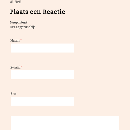
© BvB
Plaats een Reactie
Meepraten?
Draag gerust bij!
*
Naam
*
E-mail
Site