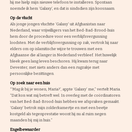
hij me hielp mijn nieuwe telefoon te installeren. Spontaan
noemde ik hem ‘Galaxy’, en dat is sindsdien zijn koosnaam.
Op de vlucht
Als jonge jongen vluchtte ‘Galaxy’ uit Afghanistan naar
Nederland, waar vrijwilligers van het Bed-Bad-Brood-huis
hem door de procedure voor een verblijfsvergunning
loodsten. Met de verblijfsvergunning op zak, vertrok hij naar
elders om op islamitische wijze te trouwen met een
Afghaanse die al langer in Nederland verbleef. Het huwelijk
bleek geen lang leven beschoren. Hij kwam terug naar
Deventer, met niets anders dan een rugzakje met
persoonlijke bezittingen.
Op zoek naar een huis
“‘Mag ik bij je wonen, Maria?’, appte ‘Galaxy’ me,” vertelt Maria.
“Dat kon wat mij betreft wel. In overleg met de coördinatoren
van het Bed-Bad-Brood-huis hebben we afspraken gemaakt.
‘Galaxy’ betrok mijn zolderkamertje en met een beetje
kostgeld als tegenprestatie woont hij nu al ruim negen
maanden bij mij in huis.”
Engelbewaarder