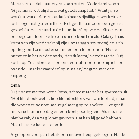
Maria vertelt dat haar eigen zoon buiten Nederland woont.
“Hij is maar wat blij dat ik wat gezelschap heb.” Want ja, ze
wordt al wat ouder en ondanks haar vrijwilligerswerk zit ze
toch regelmatig alleen thuis. Het geeft haar zoon een gerust
gevoel dat ze iemand in de buurt heeft op wie ze direct een
beroep kan doen. Ze koken om de beurt en als ‘Galaxy’ thuis
komt van zijn werk pakt hij zijn Saz (
snaarinstument
) en zit hij
op de grond zijn oosterse melodieën te oefenen. ‘Nu een
nummer in het Nederlands,’ riep ik laatst,” vertelt Maria. “Hij
zocht op YouTube een lied en even later oefende hij het lied
over de ‘Engelbewaarder’ op zijn Saz,” zegt ze met een
knipoog.
Oma
“Hij noemt me trouwens ‘oma’, schatert Maria het spontaan uit.
“Het klopt ook wel: ik heb kleindochters van zijn leeftijd, maar
die wonen te ver om me regelmatig op te zoeken. Het geeft
me structuur in de dag en een boel gezelligheid. Als iets me
niet bevalt, dan zeg ik het gewoon. Dat kan hij goed hebben.
Maar hij is zo lief en beleefd.
Afgelopen voorjaar heb ik een nieuwe heup gekregen. Na de