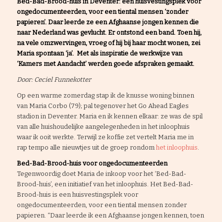
Bed-Bad-Brood-huis in Deventer: een huisvestingsplek voor
ongedocumenteerden, voor een tiental mensen ‘zonder
papieren’. Daar leerde ze een Afghaanse jongen kennen die
naar Nederland was gevlucht. Er ontstond een band. Toen hij,
na vele omzwervingen, vroeg of hij bij haar mocht wonen, zei
Maria spontaan ‘ja’. Met als inspiratie de werkwijze van
‘Kamers met Aandacht’ werden goede afspraken gemaakt.
Door: Ceciel Funnekotter
Op een warme zomerdag stap ik de knusse woning binnen
van Maria Corbo (79); pal tegenover het Go Ahead Eagles
stadion in Deventer. Maria en ik kennen elkaar: ze was de spil
van alle huishoudelijke aangelegenheden in het inloophuis
waar ik ooit werkte. Terwijl ze koffie zet vertelt Maria me in
rap tempo alle nieuwtjes uit de groep rondom
het inloophuis
.
Bed-Bad-Brood-huis voor ongedocumenteerden
Tegenwoordig doet Maria de inkoop voor het ‘Bed-Bad-
Brood-huis’, een initiatief van het inloophuis. Het Bed-Bad-
Brood-huis is een huisvestingsplek voor
ongedocumenteerden, voor een tiental mensen zonder
papieren. “Daar leerde ik een Afghaanse jongen kennen, toen