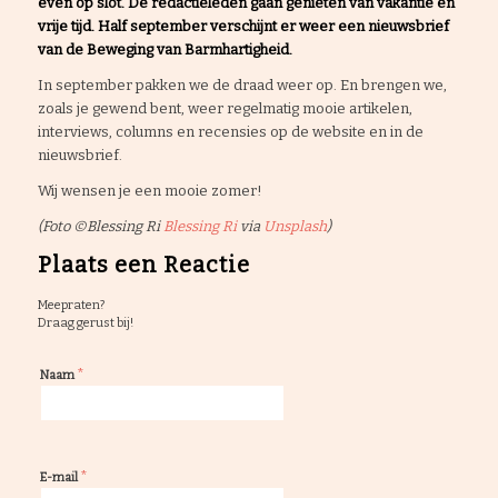
even op slot. De redactieleden gaan genieten van vakantie en
vrije tijd. Half september verschijnt er weer
een nieuwsbrief
van de Beweging van Barmhartigheid.
In september pakken we de draad weer op. En brengen we,
zoals je gewend bent, weer regelmatig mooie artikelen,
interviews, columns en recensies op de website en in de
nieuwsbrief.
Wij wensen je een mooie zomer!
(Foto ©Blessing Ri
Blessing Ri
via
Unsplash
)
Plaats een Reactie
Meepraten?
Draag gerust bij!
*
Naam
*
E-mail