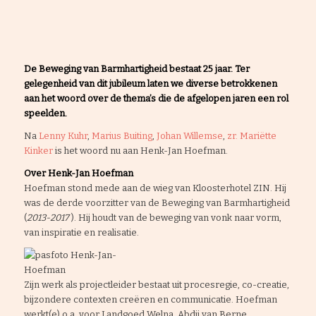
De Beweging van Barmhartigheid bestaat 25 jaar. Ter
gelegenheid van dit jubileum laten we diverse betrokkenen
aan het woord over de thema’s die de afgelopen jaren een rol
speelden.
Na
Lenny Kuhr
,
Marius Buiting
,
Johan Willemse
,
zr. Mariëtte
Kinker
is het woord nu aan Henk-Jan Hoefman.
Over Henk-Jan Hoefman
Hoefman stond mede aan de wieg van Kloosterhotel ZIN. Hij
was de derde voorzitter van de Beweging van Barmhartigheid
(
2013-2017
). Hij houdt van de beweging van vonk naar vorm,
van inspiratie en realisatie.
Zijn werk als projectleider bestaat uit procesregie, co-creatie,
bijzondere contexten creëren en communicatie. Hoefman
werkt(e) o.a. voor Landgoed Welna, Abdij van Berne,