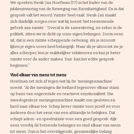
We spreken Henk-Jan Hoefman (57) in het kader van de
jubileumviering van de Beweging van Barmhartigheid. En in dat
gesprek valt het woord ‘ruimte’ heel vaak. Henk-Jan maakt
zich duidelijk zorgen over wat hij noemt ‘het toenemende
gebrek aan ruimte’. “Overal in de samenleving, en zeker in de
politiek, zitten we te dicht op onze eigen belangen. Zoom eens
uit, dat is een ruimte scheppende oefening. Als je inzoomt
lijken je eigen sores heel belangrijk. Maar als je uitzoomt zie je
alles scherper, kun je makkelijker relativeren en kun je beter
ruimte voor de ander maken. Dan kan het echte gesprek
beginnen.”
Vind elkaar van mens tot mens
Hoefman zet zich af tegen wat hij de ‘meningenmachine’
noemt. “Al die meningen die keihard tegenover elkaar staan
op basis van ongeremde en reactieve emotionaliteit. Die
meedogenloze meningenmachine maakt ons gesloten en
hard naar elkaar toe. Schep liever ruimte voor jezelf en voor
anderen door het eens van een afstandje te bekijken. Dat
schept adem- en speelruimte voor een goed gesprek. Kijk
eens voorbij de botsende belangen en vind elkaar van mens
tot mens. Dan is het overstijgende, gezamenlijke belang