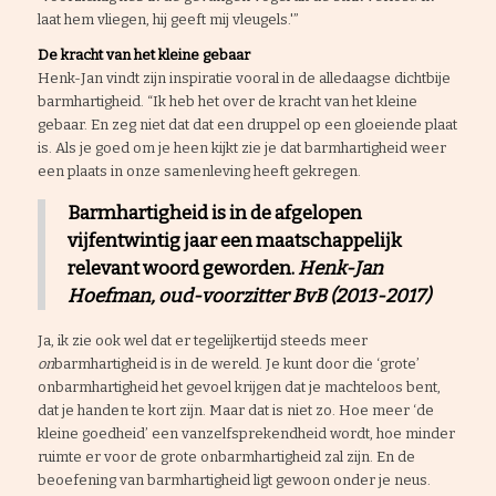
laat hem vliegen, hij geeft mij vleugels.'”
De kracht van het kleine gebaar
Henk-Jan vindt zijn inspiratie vooral in de alledaagse dichtbije
barmhartigheid. “Ik heb het over de kracht van het kleine
gebaar. En zeg niet dat dat een druppel op een gloeiende plaat
is. Als je goed om je heen kijkt zie je dat barmhartigheid weer
een plaats in onze samenleving heeft gekregen.
Barmhartigheid is in de afgelopen
vijfentwintig jaar een maatschappelijk
relevant woord geworden.
Henk-Jan
Hoefman,
oud-
voorzitter BvB (2013-2017)
Ja, ik zie ook wel dat er tegelijkertijd steeds meer
on
barmhartigheid is in de wereld. Je kunt door die ‘grote’
onbarmhartigheid het gevoel krijgen dat je machteloos bent,
dat je handen te kort zijn. Maar dat is niet zo. Hoe meer ‘de
kleine goedheid’ een vanzelfsprekendheid wordt, hoe minder
ruimte er voor de grote onbarmhartigheid zal zijn. En de
beoefening van barmhartigheid ligt gewoon onder je neus.