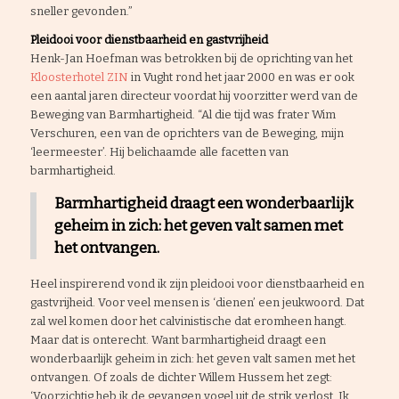
sneller gevonden.”
Pleidooi voor dienstbaarheid en gastvrijheid
Henk-Jan Hoefman was betrokken bij de oprichting van het
Kloosterhotel ZIN
in Vught rond het jaar 2000 en was er ook
een aantal jaren directeur voordat hij voorzitter werd van de
Beweging van Barmhartigheid. “Al die tijd was frater Wim
Verschuren, een van de oprichters van de Beweging, mijn
‘leermeester’. Hij belichaamde alle facetten van
barmhartigheid.
Barmhartigheid draagt een wonderbaarlijk
geheim in zich: het geven valt samen met
het ontvangen.
Heel inspirerend vond ik zijn pleidooi voor dienstbaarheid en
gastvrijheid. Voor veel mensen is ‘dienen’ een jeukwoord. Dat
zal wel komen door het calvinistische dat eromheen hangt.
Maar dat is onterecht. Want barmhartigheid draagt een
wonderbaarlijk geheim in zich: het geven valt samen met het
ontvangen. Of zoals de dichter Willem Hussem het zegt:
‘Voorzichtig heb ik de gevangen vogel uit de strik verlost. Ik