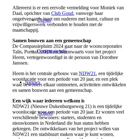
Allereerst is er een eervolle vermelding voor Moniek van
Daal, oprichter van
Club Goud
, vanwege haar
ongeëvenaarde inzet om ouderen met kunst, cultuur en
Cursus
vrijwilligerswerk verbonden te houden met de
maatschappij.
Samen bouwen aan een gemeenschap
De Compassiepluim 2024 gaat naar de wooncorporaties
Compassieprijs
Talis, Portaal SSHN en Woonwaarts voor het project
Heem, vertegenwoordigd in de persoon van Dorothee
Janssen.
Heem is het centrale gebouw van
NDW21
, een tijdelijke
woonlocatie voor een periode van 20 jaar, en een plek
Nieuws
waar bewoners elkaar ontmoeten, activiteiten ontwikkelen
en samen bouwen aan een gemeenschap.
Een wijk waar iedereen welkom is
NDW21 (Nieuwe Dukenburgseweg 21) is een tijdelijke
woonlocatie voor een periode van 20 jaar. Er wonen veel
Actueel
verschillende bewoners: starters, studenten en
nieuwkomers in Nederland die hun status hebben
gekregen. De ontwikkelaars van het project willen van
NDW21 een stadsbuurt maken waar je kunt wonen,