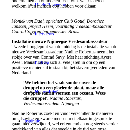
ondernemen en ontmoeten. Een wijk waar iedereen
Uit de Beweging
welkom is en mensen oog hebben voor elkaar.
Moniek van Daal, oprichter Club Goud, Dorothee
Janssen, project Heem, voormalig vredesambassadeur
Conrad Savy en burgemeester Bruls.
Interviews
Installatie nieuwe Nijmeegse Vredesambassadeur
Tweede hoogtepunt van de middag is de installatie van de
nieuwe Vredesambassadeur. Nadine Robertus neemt het
stokje over van Conrad Savy. Met haar stichting Ayera,
Awe i Manan zet zij zich al vele jaren in om op een
Podcast
positieve manier stil te staan bij het slavernijverleden van
Nederland.
‘We hebben het vaak somber over de
druppel op een gloeiende plaat, maar alle
Nieuwsbrief
druppels samen vormen een oceaan. Wees
die druppel’.
Nadine Robertus,
Vredesambassadeur Nijmegen
Nadine Robertus zoekt en vindt verschillende manieren
om als witte en zwarte mensen met elkaar in gesprek te
Inspiratie
gaan, niet verwijtend, wel erkennend en nog steeds verder
ontdekkend van alles dat speelde in de tijd van onze