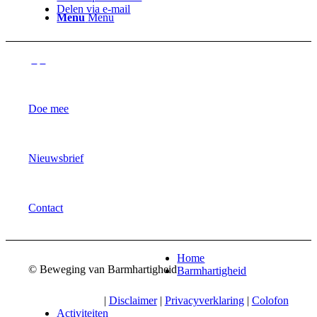
Delen via e-mail
Menu
Menu
Doe mee
Nieuwsbrief
Contact
Home
© Beweging van Barmhartigheid
Barmhartigheid
|
Disclaimer
|
Privacyverklaring
|
Colofon
Activiteiten