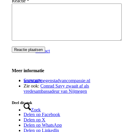
Reactie
*
Partners
Contact
Meer informatie
Summary
www.nijmegenstadvancompassie.nl
Zie ook:
Conrad Savy zwaait af als
vredesambassadeur van Nijmegen
Deel dit stuk
Zoek
Delen op Facebook
Delen op X
Delen op WhatsApp
Delen op LinkedIn