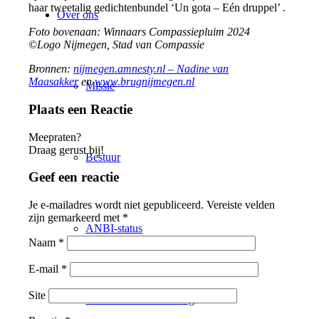
haar tweetalig gedichtenbundel ‘Un gota – Eén druppel’ .
Over ons
Foto bovenaan: Winnaars Compassiepluim 2024
©Logo Nijmegen, Stad van Compassie
Bronnen:
nijmegen.amnesty.nl – Nadine van
Maasakker
en
www.brugnijmegen.nl
Missie
Plaats een Reactie
Meepraten?
Draag gerust bij!
Bestuur
Geef een reactie
Je e-mailadres wordt niet gepubliceerd.
Vereiste velden
zijn gemarkeerd met
*
ANBI-status
Naam
*
E-mail
*
Site
Comité van aanbeveling