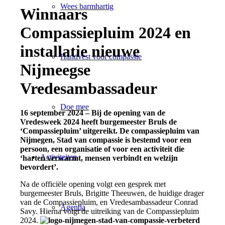
Wees barmhartig
Winnaars
Compassiepluim 2024 en
installatie nieuwe
Handvest voor compassie
Nijmeegse
Vredesambassadeur
Doe mee
16 september 2024 – Bij de opening van de
Vredesweek 2024 heeft burgemeester Bruls de
‘Compassiepluim’ uitgereikt. De compassiepluim van
Nijmegen, Stad van compassie is bestemd voor een
persoon, een organisatie of voor een activiteit die
Activiteiten
‘harten verwarmt, mensen verbindt en welzijn
bevordert’.
Na de officiële opening volgt een gesprek met
burgemeester Bruls, Brigitte Theeuwen, de huidige drager
van de Compassiepluim, en Vredesambassadeur Conrad
Agenda
Savy. Hierna volgt de uitreiking van de Compassiepluim
2024.