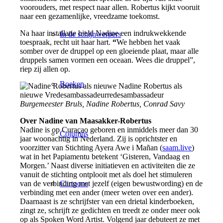
voorouders, met respect naar allen. Robertus kijkt vooruit
naar een gezamenlijke, vreedzame toekomst.
Na haar installatie hield Nadine een indrukwekkende
In de schijnwerpers
toespraak, recht uit haar hart.
“
We hebben het vaak
somber over de druppel op een gloeiende plaat, maar alle
druppels samen vormen een oceaan. Wees die druppel”,
riep zij allen op.
Boeken
Burgemeester Bruls, Nadine Robertus, Conrad Savy
Over Nadine van Maasakker-Robertus
Nadine is op Curaçao geboren en inmiddels meer dan 30
Columns
jaar woonachtig in Nederland. Zij is oprichtster en
voorzitter van Stichting Ayera Awe i Mañan (
saam.live
)
wat in het Papiamentu betekent ‘Gisteren, Vandaag en
Morgen.’ Naast diverse initiatieven en activiteiten die ze
vanuit de stichting ontplooit met als doel het stimuleren
Cartoons
van de verbinding met jezelf (eigen bewustwording) en de
verbinding met een ander (meer weten over een ander).
Daarnaast is ze schrijfster van een drietal kinderboeken,
zingt ze, schrijft ze gedichten en treedt ze onder meer ook
op als Spoken Word Artist. Volgend jaar debuteert ze met