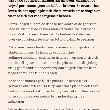
tussen de veertien en achttien jaar die even, wat langer of
vrijwel permanent, geen zin hebben in leven. Ze ervaren het
leven als een opgelegde taak, die te zwaar is om te dragen en
waar ze zich niet voor aangemeld hebben.
Soms voegen pubers de daad bij het woord of de gedachte.
Meestal niet met de vastberaden efficiëntie die leidt tot de
dood. Vaak met een dramatiek die bedoeld lijkt de wanhoop
over die opgelegde levenstaak tot uitdrukking te brengen.
Astra, een nieuwe leerling die deze maand in mijn klas zou
starten komt niet. Ze heeft deze zomer drie
zelfmoordpogingen gedaan en zit daarom op een crisisplek in
een instelling. De intense, innerlijke pijn waaraan dit gedrag
uiting geeft houdt me meer bezig dan de gedachte dat haar
pogingen zouden kunnen slagen.
Ze hebben immers gelijk, die pubers. Ze hebben niet
gevraagd om het leven. Er is op onze volle planeet ook geen
biologische noodzaak om er te zijn, want het voortbestaan van
onze soort is eerder gebaat bij minder dan bij meer
individuen.
We praten er af en toe over in de klas. We komen altijd terug