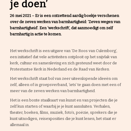
je doen’
26 mei 2021 – Er is een ontzettend aardig boekje verschenen
over de zeven werken van barmhartigheid: ‘Zeven wegen van
barmhartigheid’. Een ‘werkschrift’, dat aanmoedigt om zelf
barmhartig in actie te komen.
Het werkschrift is een uitgave van ‘De Roos van Culemborg’,
een initiatief dat vele activiteiten ontplooit op het snijvlak van
kerk, cultuur en samenleving en zich gesteund weet door de
Protestantse Kerk in Nederland en de Raad van Kerken.
Het werkschrift staat bol van zeer uiteenlopende ideeën om
zelf, alleen of in groepsverband, ‘iets’ te gaan doen met een of
meer van de zeven werken van barmhartigheid.
Het is een bonte staalkaart van kunst en van projecten die je
zelf kun starten of waarbij je je kunt aansluiten. Verhalen,
theater, boeken, films, muziek, foto’s, poëzie, sprekers die je
kunt uitnodigen, reisexposities die je kunt lenen, het staat er
allemaal in.