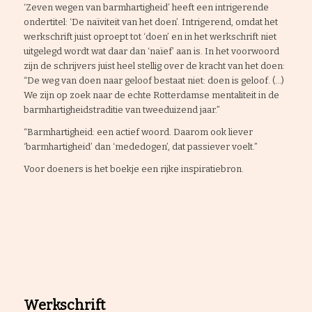
‘Zeven wegen van barmhartigheid’ heeft een intrigerende
ondertitel: ‘De naïviteit van het doen’. Intrigerend, omdat het
werkschrift juist oproept tot ‘doen’ en in het werkschrift niet
uitgelegd wordt wat daar dan ‘naïef’ aan is. In het voorwoord
zijn de schrijvers juist heel stellig over de kracht van het doen:
“De weg van doen naar geloof bestaat niet: doen is geloof. (…)
We zijn op zoek naar de echte Rotterdamse mentaliteit in de
barmhartigheidstraditie van tweeduizend jaar.”
“Barmhartigheid: een actief woord. Daarom ook liever
‘barmhartigheid’ dan ‘mededogen’, dat passiever voelt.”
Voor doeners is het boekje een rijke inspiratiebron.
Werkschrift