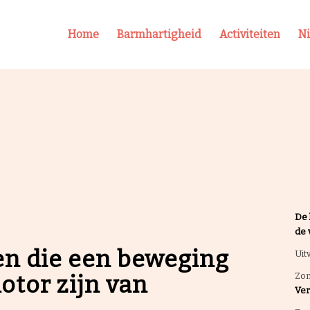
Home
Barmhartigheid
Activiteiten
N
De 
de 
en die een beweging
Uit
tor zijn van
Zon
Ver