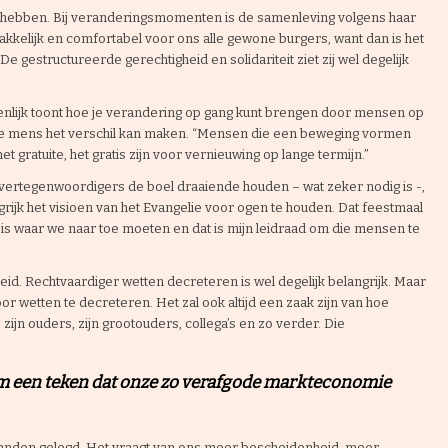
ig hebben. Bij veranderingsmomenten is de samenleving volgens haar
makkelijk en comfortabel voor ons alle gewone burgers, want dan is het
e gestructureerde gerechtigheid en solidariteit ziet zij wel degelijk
enlijk toont hoe je verandering op gang kunt brengen door mensen op
elke mens het verschil kan maken. “Mensen die een beweging vormen
 gratuite, het gratis zijn voor vernieuwing op lange termijn.”
 vertegenwoordigers de boel draaiende houden – wat zeker nodig is -,
grijk het visioen van het Evangelie voor ogen te houden. Dat feestmaal
t is waar we naar toe moeten en dat is mijn leidraad om die mensen te
eid. Rechtvaardiger wetten decreteren is wel degelijk belangrijk. Maar
r wetten te decreteren. Het zal ook altijd een zaak zijn van hoe
zijn ouders, zijn grootouders, collega’s en zo verder. Die
”
m een teken dat onze zo verafgode markteconomie
 banden gelegd. Het vraagt van ons meer bescheidenheid, meer