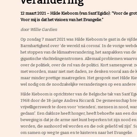
verandering’
12 maart 2021 – Hilde Kieboom (van Sant’Egidio): “Voor de gro
Voor mij is dat het visioen van het Evangelie.”
door Willie Gardien
Op zondag 7 maart 2021 was Hilde Kieboom te gast in de vijfd
Barmhartigheid over ’de wereld ná corona’. In de vorige web
het stoppen van de klimaatverandering, het aanpakken van d
gigantische vluchtelingenstromen. Allemaal problemen waarvoo
over de politiek, over de rol van de politici. Kort samengeva
met woorden, maar niet met daden, ze denken vooral aan de kor
maar minder prettige maatregelen. Het gesprek met Hilde Kie
wel nodig om de noodzakelijke veranderingen op een andere 
Hilde Kieboom is oprichtster van de Belgische tak van Sant’Eg
1968 door de 18-jarige Andrea Riccardi. De gemeenschap breng
vrijwilligerswerk te doen voor ‘vrienden’; mensen in nood, wan
gedaan”. Een dakloze heeft honger, heeft behoefte aan een dou
beweging is dat je de arme niet kunt beperken tot zijn nood en 
worden, die aanhoord wil worden en die ook geliefd wil zijn”. 
om samen op weg te gaan en te luisteren naar het Evangelie.