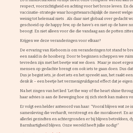
respect, voorzichtigheid en achting voor het broze leven. E
vaccinatie-strategie waar hoogstwaarschijnlijk de meest welge
weinig tot helemaal niets . Als daar niet globaal over gedacht w
geschoeid op de happy few, op de have’s en niet op de have no
beoogt. En niet alleen voor die die vandaag aan de potten zitten
Krijgen we deze veranderingen voor elkaar?
De ervaring van Kieboom is om veranderingen tot stand te breng
een naald in de hooiberg. Door te beginnen scheppen we ruimte
tevreden zijn met het beetje wat we doen. Maar je moet ergens b
mensen op gedachte brengt om ook iets te gaan doen. Dus dat 
Dus je begint iets, je doet iets en het spreekt aan, het raakt e
denk ik – een beetje het vermenigvuldigend effect dat je eige
Na het zingen van het lied ‘Let the way of the heart shine thr
haar advies is aan de Beweging hoe zij zich sterk kan maken 
Er volgt een helder antwoord van haar: “Vooral blijven wat ze i
samenleving die verhardt, verstrengt en die moraliseert. En 
allerlei gezindten en achtergronden er bij blijven betrekken, 
Barmhartigheid blijven. Onze wereld heeft jullie nodig!”