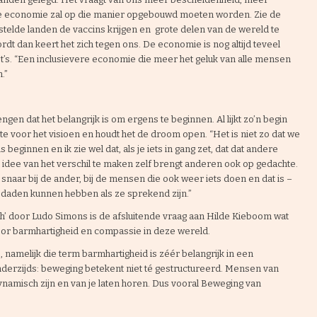
n de economie zal op die manier opgebouwd moeten worden. Zie de
stelde landen de vaccins krijgen en grote delen van de wereld te
ordt dan keert het zich tegen ons. De economie is nog altijd teveel
t’s. “Een inclusievere economie die meer het geluk van alle mensen
.”
en dat het belangrijk is om ergens te beginnen. Al lijkt zo’n begin
 voor het visioen en houdt het de droom open. “Het is niet zo dat we
eginnen en ik zie wel dat, als je iets in gang zet, dat dat andere
idee van het verschil te maken zelf brengt anderen ook op gedachte.
en snaar bij de ander, bij de mensen die ook weer iets doen en dat is –
n daden kunnen hebben als ze sprekend zijn.”
ough’ door Ludo Simons is de afsluitende vraag aan Hilde Kieboom wat
voor barmhartigheid en compassie in deze wereld.
s, namelijk die term barmhartigheid is zéér belangrijk in een
anderzijds: beweging betekent niet té gestructureerd. Mensen van
dynamisch zijn en van je laten horen. Dus vooral Beweging van