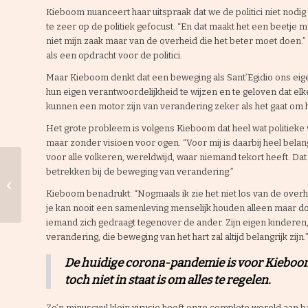
Kieboom nuanceert haar uitspraak dat we de politici niet nod
te zeer op de politiek gefocust. “En dat maakt het een beetje 
niet mijn zaak maar van de overheid die het beter moet doen.” D
als een opdracht voor de politici.
Maar Kieboom denkt dat een beweging als Sant’Egidio ons eig
hun eigen verantwoordelijkheid te wijzen en te geloven dat 
kunnen een motor zijn van verandering zeker als het gaat om het
Het grote probleem is volgens Kieboom dat heel wat politieke
maar zonder visioen voor ogen. “Voor mij is daarbij heel belan
voor alle volkeren, wereldwijd, waar niemand tekort heeft. Da
Aankondiging
betrekken bij de beweging van verandering.”
webdebat Hilde
Kieboom benadrukt: “Nogmaals ik zie het niet los van de overh
Kieboom
je kan nooit een samenleving menselijk houden alleen maar doo
iemand zich gedraagt tegenover de ander. Zijn eigen kinderen, 
verandering, die beweging van het hart zal altijd belangrijk zijn.
De huidige corona-pandemie is voor Kieboo
toch niet in staat is om alles te regelen.
Zo’n minuscuul klein virusje heeft onze complete wereld aan