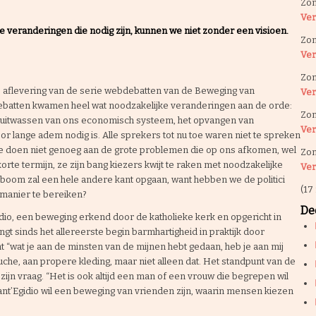
Zon
Ver
te veranderingen die nodig zijn, kunnen we niet zonder een visioen.
Zon
Ver
Zon
e aflevering van de serie webdebatten van de Beweging van
Ver
debatten kwamen heel wat noodzakelijke veranderingen aan de orde:
Zon
e uitwassen van ons economisch systeem, het opvangen van
Ver
r lange adem nodig is. Alle sprekers tot nu toe waren niet te spreken
t: ze doen niet genoeg aan de grote problemen die op ons afkomen, wel
Zon
te termijn, ze zijn bang kiezers kwijt te raken met noodzakelijke
Ver
boom zal een hele andere kant opgaan, want hebben we de politici
(17
manier te bereiken?
Dee
idio, een beweging erkend door de katholieke kerk en opgericht in
t sinds het allereerste begin barmhartigheid in praktijk door
t “wat je aan de minsten van de mijnen hebt gedaan, heb je aan mij
che, aan propere kleding, maar niet alleen dat. Het standpunt van de
zijn vraag. “Het is ook altijd een man of een vrouw die begrepen wil
Sant’Egidio wil een beweging van vrienden zijn, waarin mensen kiezen