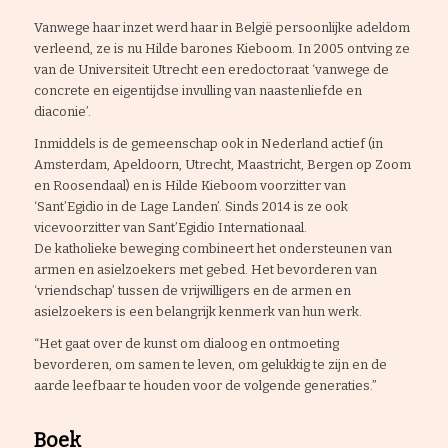
Vanwege haar inzet werd haar in België persoonlijke adeldom
verleend, ze is nu Hilde barones Kieboom. In 2005 ontving ze
van de Universiteit Utrecht een eredoctoraat ‘vanwege de
concrete en eigentijdse invulling van naastenliefde en
diaconie’.
Inmiddels is de gemeenschap ook in Nederland actief (in
Amsterdam, Apeldoorn, Utrecht, Maastricht, Bergen op Zoom
en Roosendaal) en is Hilde Kieboom voorzitter van
‘Sant’Egidio in de Lage Landen’. Sinds 2014 is ze ook
vicevoorzitter van Sant’Egidio Internationaal.
De katholieke beweging combineert het ondersteunen van
armen en asielzoekers met gebed. Het bevorderen van
‘vriendschap’ tussen de vrijwilligers en de armen en
asielzoekers is een belangrijk kenmerk van hun werk.
“Het gaat over de kunst om dialoog en ontmoeting
bevorderen, om samen te leven, om gelukkig te zijn en de
aarde leefbaar te houden voor de volgende generaties.”
Boek