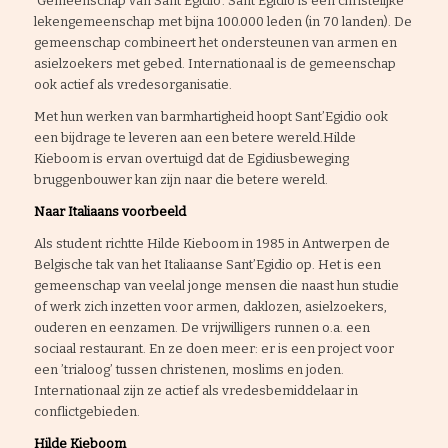
‘Gemeenschap van Sant’Egidio’. Sant’Egidio is een christelijke
lekengemeenschap met bijna 100.000 leden (in 70 landen). De
gemeenschap combineert het ondersteunen van armen en
asielzoekers met gebed. Internationaal is de gemeenschap
ook actief als vredesorganisatie.
Met hun werken van barmhartigheid hoopt Sant’Egidio ook
een bijdrage te leveren aan een betere wereld.Hilde
Kieboom is ervan overtuigd dat de Egidiusbeweging
bruggenbouwer kan zijn naar die betere wereld.
Naar Italiaans voorbeeld
Als student richtte Hilde Kieboom in 1985 in Antwerpen de
Belgische tak van het Italiaanse Sant’Egidio op. Het is een
gemeenschap van veelal jonge mensen die naast hun studie
of werk zich inzetten voor armen, daklozen, asielzoekers,
ouderen en eenzamen. De vrijwilligers runnen o.a. een
sociaal restaurant. En ze doen meer: er is een project voor
een ’trialoog’ tussen christenen, moslims en joden.
Internationaal zijn ze actief als vredesbemiddelaar in
conflictgebieden.
Hilde Kieboom