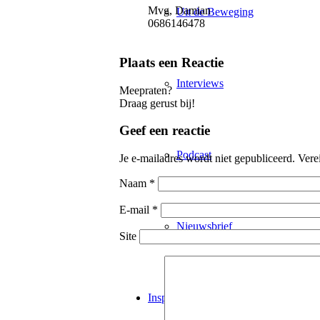
Mvg, Damian
Uit de Beweging
0686146478
Plaats een Reactie
Interviews
Meepraten?
Draag gerust bij!
Geef een reactie
Podcast
Je e-mailadres wordt niet gepubliceerd.
Vere
Naam
*
E-mail
*
Nieuwsbrief
Site
Inspiratie