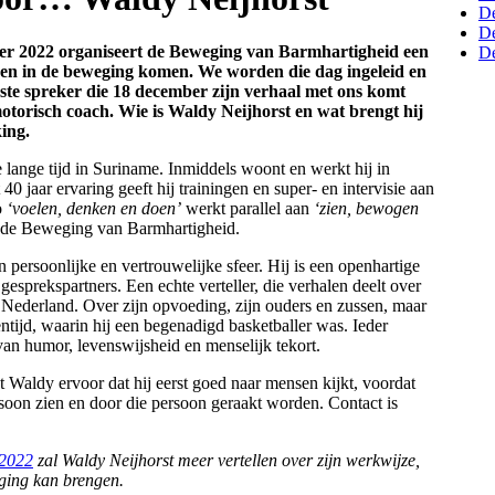
D
De
r 2022 organiseert de Beweging van Barmhartigheid een
De
 en in de beweging komen. We worden die dag ingeleid en
rste spreker die 18 december zijn verhaal met ons komt
motorisch coach.
Wie is Waldy Neijhorst en wat brengt hij
ing.
nge tijd in Suriname. Inmiddels woont en werkt hij in
jaar ervaring geeft hij trainingen en super- en intervisie aan
o
‘voelen, denken en doen’
werkt parallel aan
‘zien, bewogen
 de Beweging van Barmhartigheid.
persoonlijke en vertrouwelijke sfeer. Hij is een openhartige
esprekspartners. Een echte verteller, die verhalen deelt over
n Nederland. Over zijn opvoeding, zijn ouders en zussen, maar
entijd, waarin hij een begenadigd basketballer was. Ieder
 van humor, levenswijsheid en menselijk tekort.
 Waldy ervoor dat hij eerst goed naar mensen kijkt, voordat
persoon zien en door die persoon geraakt worden. Contact is
 2022
zal Waldy Neijhorst meer vertellen over zijn werkwijze,
eging kan brengen.