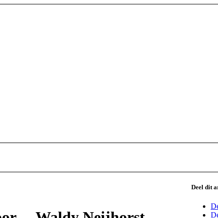
Deel dit a
De
door… Waldy Neijhorst
De