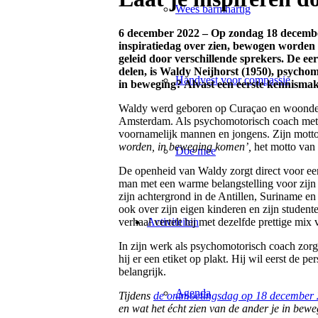
Wees barmhartig
6 december 2022 –
Op zondag 18 decembe
inspiratiedag over zien, bewogen worden
geleid door verschillende sprekers. De ee
delen, is Waldy Neijhorst (1950), psycho
Handvest voor compassie
in beweging? Alvast een eerste kennismak
Waldy werd geboren op Curaçao en woonde la
Amsterdam. Als psychomotorisch coach met 40 
voornamelijk mannen en jongens. Zijn mott
worden, in beweging komen’,
het motto van
Doe mee
De openheid van Waldy zorgt direct voor een 
man met een warme belangstelling voor zijn g
zijn achtergrond in de Antillen, Suriname e
ook over zijn eigen kinderen en zijn student
Activiteiten
verhaal vertelt hij met dezelfde prettige mix
In zijn werk als psychomotorisch coach zorgt
hij er een etiket op plakt. Hij wil eerst de 
belangrijk.
Agenda
Tijdens
de ontmoetingsdag op 18 december
en wat het écht zien van de ander je in bew