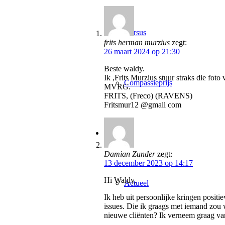
Cursus
frits herman murzius
zegt:
26 maart 2024 op 21:30
Beste waldy.
Ik ,Frits Murzius stuur straks die foto
Compassieprijs
MVRG.
FRITS, (Freco) (RAVENS)
Fritsmur12 @gmail com
Nieuws
Damian Zunder
zegt:
13 december 2023 op 14:17
Hi Waldy,
Actueel
Ik heb uit persoonlijke kringen posit
issues. Die ik graags met iemand zou w
nieuwe cliënten? Ik verneem graag van