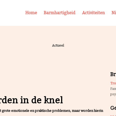
Home
Barmhartigheid
Activiteiten
N
Actueel
B
Tro
Fam
psy
rden in de knel
G
t grote emotionele en praktische problemen, maar worden hierin