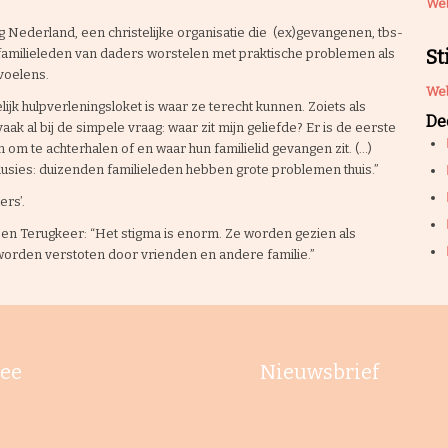
Web
ederland, een christelijke organisatie die (ex)gevangenen, tbs-
St
at familieleden van daders worstelen met praktische problemen als
voelens.
Web
ijk hulpverleningsloket is waar ze terecht kunnen. Zoiets als
Dee
ak al bij de simpele vraag: waar zit mijn geliefde? Er is de eerste
om te achterhalen of en waar hun familielid gevangen zit. (…)
lusies: duizenden familieleden hebben grote problemen thuis.”
ers’.
 en Terugkeer: “Het stigma is enorm. Ze worden gezien als
orden verstoten door vrienden en andere familie.”
ee
Nieuwsbrief