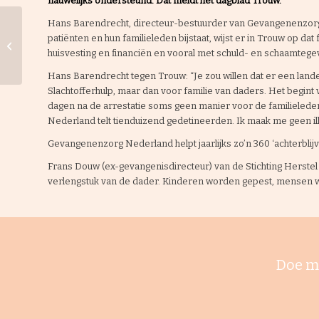
nauwelijks ondersteund. Dat meldt het dagblad Trouw.
Hans Barendrecht, directeur-bestuurder van Gevangenenzorg N
patiënten en hun familieleden bijstaat, wijst er in Trouw op d
‘De kerk moet politiek
huisvesting en financiën en vooral met schuld- en schaamtege
spiegel voorhouden’
Hans Barendrecht tegen Trouw: “Je zou willen dat er een landel
Slachtofferhulp, maar dan voor familie van daders. Het begint va
dagen na de arrestatie soms geen manier voor de familieleden 
Nederland telt tienduizend gedetineerden. Ik maak me geen il
Gevangenenzorg Nederland helpt jaarlijks zo’n 360 ‘achterblijv
Frans Douw (ex-gevangenisdirecteur) van de Stichting Herstel
verlengstuk van de dader. Kinderen worden gepest, mensen w
Doe m