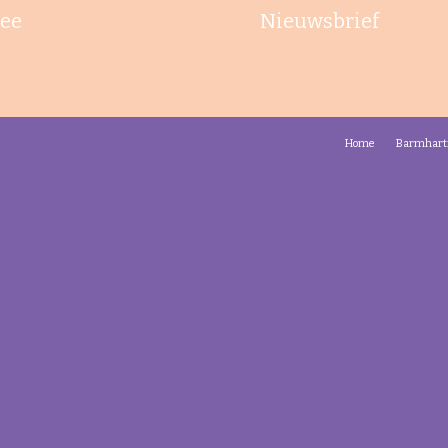
ee
Nieuwsbrief
Home
Barmhart