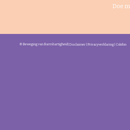
Doe m
© Beweging van Barmhartigheid
|
Disclaimer
|
Privacyverklaring
|
Colofon