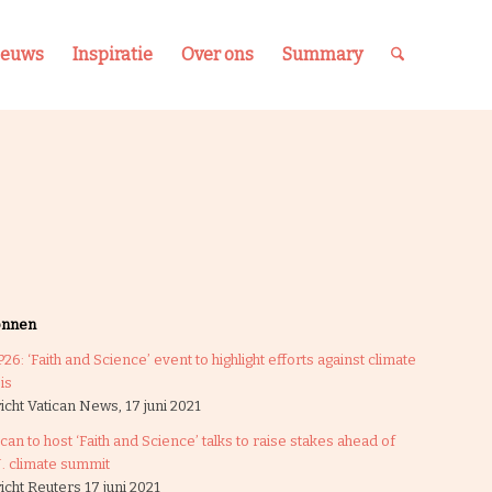
ieuws
Inspiratie
Over ons
Summary
onnen
26: ‘Faith and Science’ event to highlight efforts against climate
is
icht Vatican News, 17 juni 2021
ican to host ‘Faith and Science’ talks to raise stakes ahead of
. climate summit
icht Reuters 17 juni 2021