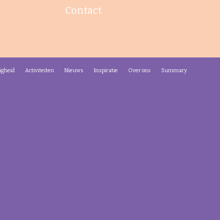
Contact
igheid
Activiteiten
Nieuws
Inspiratie
Over ons
Summary