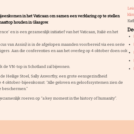
Lei
kli
 bijeenkomen in het Vaticaan om samen een verklaring op te stellen
Kat
maattop houden in Glasgow.
Dee
’ en is een gezamenlijk initiatief van het Vaticaan, Italië en het
cus van Assisi) is in de afgelopen maanden voorbereid via een serie
igers. Aan die conferenties en aan het overleg op 4 oktober doen ook
k de VN-top in Schotland zal bijwonen.
de Heilige Stoel, Sally Axworthy, een grote eensgezindheid
de 4 oktober-bijeenkomst: “Alle geloven en geloofssystemen zien de
 te beschermen.”
gezamenlijk roeren op “a key moment in the history of humanity”.