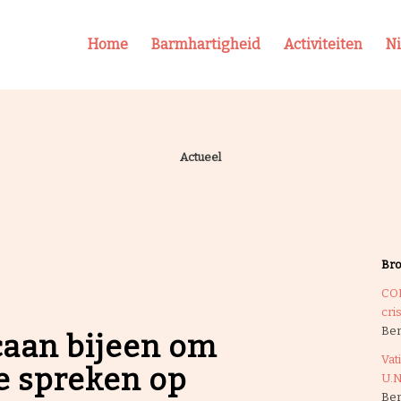
Home
Barmhartigheid
Activiteiten
N
Actueel
Br
COP
cris
Ber
caan bijeen om
Vat
te spreken op
U.N
Ber