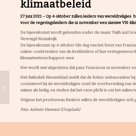
klimaatbeleid
27 juni 2021 – Op 4 oktober zullen leiders van wereldreligies
voor de regeringsleiders die in november een nieuwe VN-kli
De bijeenkomst wordt gehouden onder de naam ‘Faith and Science
Verenigd Koninkrijk.
De bijeenkomst op 4 oktober (de dag van het feest van Francis
online-conferenties van de kerkleiders of hun vertegenwoord
klimaatwetenschappers mee.
Het wordt niet uitgesloten dat paus Franciscus in november oo
Het Katholiek Nieuwsblad meldt dat de Britse ambassadeur bij 
constateert bij de wereldreligies rond de voorbereiding van 
Nijmegen zegt
natuur als heilig, en vinden dat het onze plicht is om het milieu
‘corona-dankjewel’
Volgens het persbureau Reuters willen de wereldreligies zich 
Foto: Ashwin Vaswani (Unsplash)