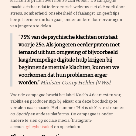
klachten te praten over hoe ze zich voelen. De campagne
maakt zichtbaar dat iedereen zich weleens niet oké voelt door
stress, somberheid, onzekerheid of faalangst. En geeft tips
hoe je hiermee om kan gaan, onder andere door ervaringen
van jongeren te delen.
“75% van de psychische klachten ontstaat
voor je 25e. Als jongeren eerder praten met
iemand uit hun omgeving of bijvoorbeeld
laagdrempelige digitale hulp krijgen bij
beginnende mentale klachten, kunnen we
voorkomen dat hun problemen erger
worden.”
Minister Conny Helder (VWS).
Voor de campagne bracht het label Noah’s Ark artiesten sor,
Tabitha en producer Big2 bij elkaar om deze boodschap te
vertalen naar muziek. Het nummer ‘Het is oké’ is te streamen
op
Spotify
en andere platforms. De campagne is onder
andere te zien op sociale media (Instagram-
account
@heyhetisoke
) en op scholen.