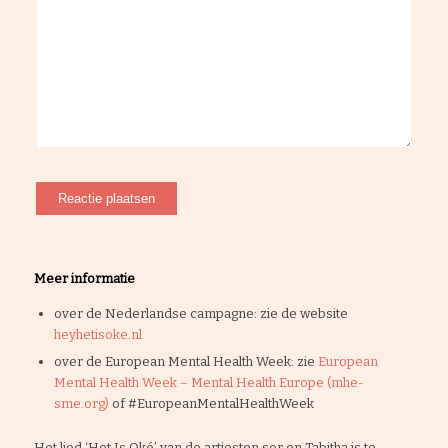
Meer informatie
over de Nederlandse campagne: zie de website
heyhetisoke.nl
over de European Mental Health Week: zie
European
Mental Health Week – Mental Health Europe (mhe-
sme.org)
of #EuropeanMentalHealthWeek
Het lied ‘Het Is Oké’ van de artiesten sor en Tabitha is te