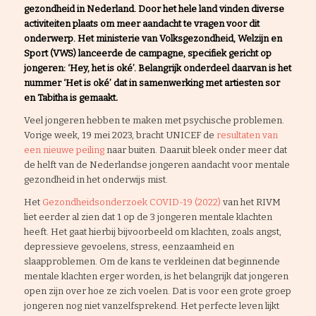
gezondheid in Nederland. Door het hele land vinden diverse
activiteiten plaats om meer aandacht te vragen voor dit
onderwerp. Het ministerie van Volksgezondheid, Welzijn en
Sport (VWS) lanceerde de campagne, specifiek gericht op
jongeren:
‘Hey, het is oké’
. Belangrijk onderdeel daarvan is het
nummer ‘Het is oké’ dat in samenwerking met artiesten sor
en Tabitha is gemaakt
.
Veel jongeren hebben te maken met psychische problemen.
Vorige week, 19 mei 2023, bracht UNICEF de
resultaten van
een nieuwe peiling
naar buiten. Daaruit bleek onder meer dat
de helft van de Nederlandse jongeren aandacht voor mentale
gezondheid in het onderwijs mist.
Het
Gezondheidsonderzoek COVID-19 (2022)
van het RIVM
liet eerder al zien dat 1 op de 3 jongeren mentale klachten
heeft. Het gaat hierbij bijvoorbeeld om klachten, zoals angst,
depressieve gevoelens, stress, eenzaamheid en
slaapproblemen. Om de kans te verkleinen dat beginnende
mentale klachten erger worden, is het belangrijk dat jongeren
open zijn over hoe ze zich voelen. Dat is voor een grote groep
jongeren nog niet vanzelfsprekend. Het perfecte leven lijkt