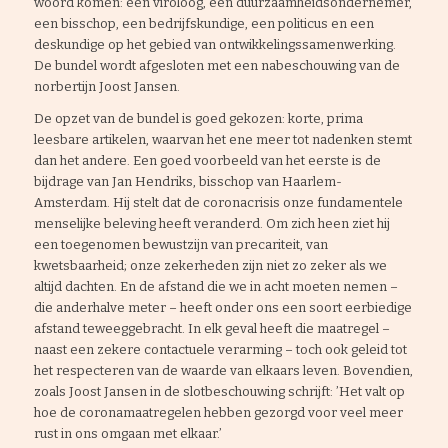
woord komen: een viroloog, een duurzaamheidsondernemer,
een bisschop, een bedrijfskundige, een politicus en een
deskundige op het gebied van ontwikkelingssamenwerking.
De bundel wordt afgesloten met een nabeschouwing van de
norbertijn Joost Jansen.
De opzet van de bundel is goed gekozen: korte, prima
leesbare artikelen, waarvan het ene meer tot nadenken stemt
dan het andere. Een goed voorbeeld van het eerste is de
bijdrage van Jan Hendriks, bisschop van Haarlem-
Amsterdam. Hij stelt dat de coronacrisis onze fundamentele
menselijke beleving heeft veranderd. Om zich heen ziet hij
een toegenomen bewustzijn van precariteit, van
kwetsbaarheid; onze zekerheden zijn niet zo zeker als we
altijd dachten. En de afstand die we in acht moeten nemen –
die anderhalve meter – heeft onder ons een soort eerbiedige
afstand teweeggebracht. In elk geval heeft die maatregel –
naast een zekere contactuele verarming – toch ook geleid tot
het respecteren van de waarde van elkaars leven. Bovendien,
zoals Joost Jansen in de slotbeschouwing schrijft: ’Het valt op
hoe de coronamaatregelen hebben gezorgd voor veel meer
rust in ons omgaan met elkaar.’