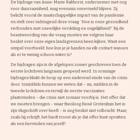
De bijdrage van Anne-Marie Rakhorst, ondernemer met oog
voor duurzaamheid, mag evenmin onvermeld blijven. Zij
belicht vooral de maatschappelijke impact van de pandemie
en stelt zeer indringend deze vraag: ‘Hoe is onze gezondheid
verbonden met oneerlijke verdeling en ongelijkheid?’ Bij de
beantwoording van die vraag moeten we volgens haar
beslist over onze eigen landsgrenzen heen kijken. Want een
simpel voorbeeld: hoe kun je je handen na elk contact wassen
als er te weinig schoon water is?
De bijdragen zijn in de afgelopen zomer geschreven toen de
eerste lockdown langzaam geopend werd. In sommige
bijdragen klinkt de hoop op een naderend einde van de crisis
door. Inmiddels kunnen we weten dat – nu, midden in de
tweede lockdown en terwijl de eerste vaccinaties
plaatsvinden – die crisis niet zomaar voorbij is. Het offer dat
we moeten brengen – waar theoloog René Grotenhuis het in
zijn vlugschrift over heeft – is nog beslist niet volbracht. Maar,
zoals hij schrijft, het biedt troost als je dat offer kunt opvatten
als een hervinden van jezelf!