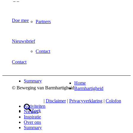
Doe mee
Partners
Nieuwsbrief
Contact
Contact
Summary
Home
© Beweging van Barmhartigheid
Barmhartigheid
|
Disclaimer
|
Privacyverklaring
|
Colofon
Activiteiten
Zoek
Nieuws
Inspiratie
Over ons
Summary