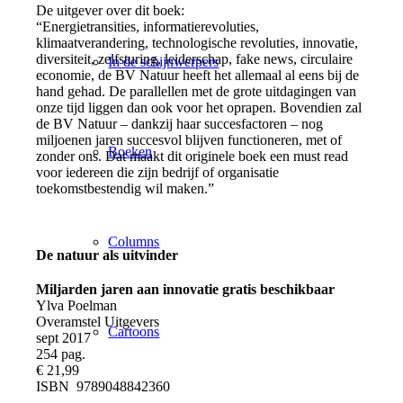
De uitgever over dit boek:
“Energietransities, informatierevoluties,
klimaatverandering, technologische revoluties, innovatie,
diversiteit, zelfsturing, leiderschap, fake news, circulaire
In de schijnwerpers
economie, de BV Natuur heeft het allemaal al eens bij de
hand gehad. De parallellen met de grote uitdagingen van
onze tijd liggen dan ook voor het oprapen. Bovendien zal
de BV Natuur – dankzij haar succesfactoren – nog
miljoenen jaren succesvol blijven functioneren, met of
Boeken
zonder ons. Dat maakt dit originele boek een must read
voor iedereen die zijn bedrijf of organisatie
toekomstbestendig wil maken.”
Columns
De natuur als uitvinder
Miljarden jaren aan innovatie gratis beschikbaar
Ylva Poelman
Overamstel Uitgevers
Cartoons
sept 2017
254 pag.
€ 21,99
ISBN 9789048842360