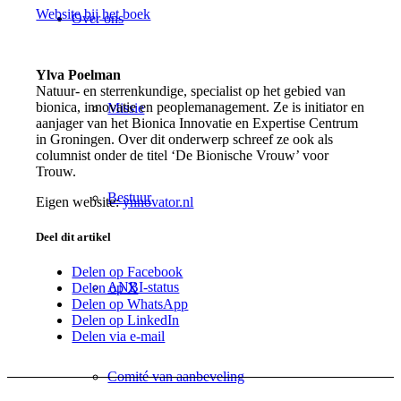
Website bij het boek
Over ons
Ylva Poelman
Natuur- en sterrenkundige, specialist op het gebied van
bionica, innovatie en peoplemanagement. Ze is initiator en
Missie
aanjager van het Bionica Innovatie en Expertise Centrum
in Groningen. Over dit onderwerp schreef ze ook als
columnist onder de titel ‘De Bionische Vrouw’ voor
Trouw.
Bestuur
Eigen website:
ynnovator.nl
Deel dit artikel
Delen op Facebook
ANBI-status
Delen op X
Delen op WhatsApp
Delen op LinkedIn
Delen via e-mail
Comité van aanbeveling