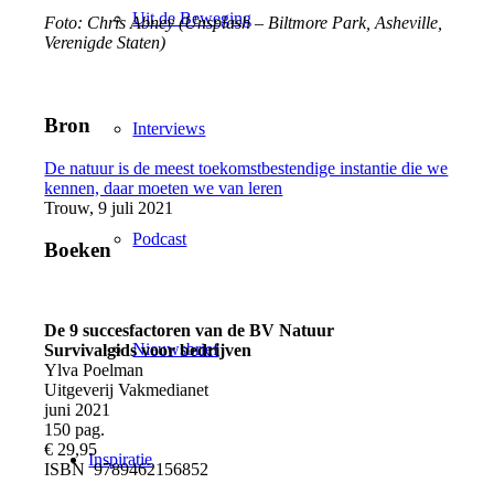
Uit de Beweging
Foto: Chris Abney (Unsplash – Biltmore Park, Asheville,
Verenigde Staten)
Bron
Interviews
De natuur is de meest toekomstbestendige instantie die we
kennen, daar moeten we van leren
Trouw, 9 juli 2021
Podcast
Boeken
De 9 succesfactoren van de BV Natuur
Nieuwsbrief
Survivalgids voor bedrijven
Ylva Poelman
Uitgeverij Vakmedianet
juni 2021
150 pag.
€ 29,95
Inspiratie
ISBN 9789462156852