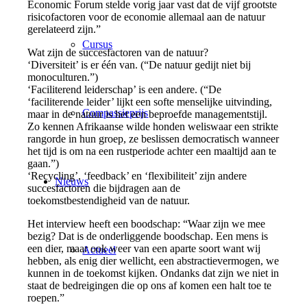
Economic Forum stelde vorig jaar vast dat de vijf grootste
risicofactoren voor de economie allemaal aan de natuur
gerelateerd zijn.”
Cursus
Wat zijn de succesfactoren van de natuur?
‘Diversiteit’ is er één van. (“De natuur gedijt niet bij
monoculturen.”)
‘Faciliterend leiderschap’ is een andere. (“De
‘faciliterende leider’ lijkt een softe menselijke uitvinding,
Compassieprijs
maar in de natuur is het een beproefde managementstijl.
Zo kennen Afrikaanse wilde honden weliswaar een strikte
rangorde in hun groep, ze beslissen democratisch wanneer
het tijd is om na een rustperiode achter een maaltijd aan te
gaan.”)
‘Recycling’, ‘feedback’ en ‘flexibiliteit’ zijn andere
Nieuws
succesfactoren die bijdragen aan de
toekomstbestendigheid van de natuur.
Het interview heeft een boodschap: “Waar zijn we mee
bezig? Dat is de onderliggende boodschap. Een mens is
een dier, maar ook weer van een aparte soort want wij
Actueel
hebben, als enig dier wellicht, een abstractievermogen, we
kunnen in de toekomst kijken. Ondanks dat zijn we niet in
staat de bedreigingen die op ons af komen een halt toe te
roepen.”