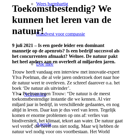
Wees barmhartig
Toekomstbestendig? We
kunnen het leren van de
natuur!
Handvest voor compassie
9 juli 2021 – Is een goede leider een dominant
mannetje op de apenrots? Is een bedrijf succesvol als
het concurrenten afmaakt? Welnee. De natuur pakt
het heel anders aan en overleeft al miljarden jaren.
Doe mee
Trouw heeft vandaag een interview met innovatie-expert
Ylva Poelman, die al vele jaren onderzoek doet naar hoe
de natuur weet te overleven. Ze schreef daarover o.a. het
boek ‘De natuur als uitvinder’.
Ylva Poelman tegen Trouw: “De natuur is de meest
Activiteiten
toekomstbestendige instantie die we kennen. Al vier
miljard jaar in bedrijf, in verschillende gedaantes, en nog
altijd in leven. Daar kun je dus veel van leren. Tegelijk
komen er enorme problemen op ons af: verlies van
biodiversiteit, het klimaat, tekort aan water. De natuur gaat
Agenda
wel verder, die heeft ons niet nodig. Maar wij hebben de
natuur wel nodig voor ons voortbestaan. Het World