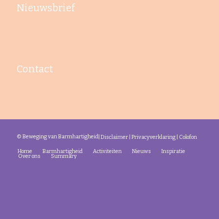
Nieuwsbrief
Contact
© Beweging van Barmhartigheid
|
Disclaimer
|
Privacyverklaring
|
Colofon
Home
Barmhartigheid
Activiteiten
Nieuws
Inspiratie
Over ons
Summary