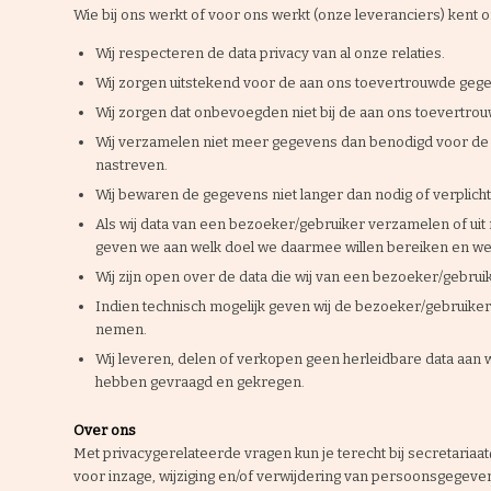
Wie bij ons werkt of voor ons werkt (onze leveranciers) kent
Wij respecteren de data privacy van al onze relaties.
Wij zorgen uitstekend voor de aan ons toevertrouwde geg
Wij zorgen dat onbevoegden niet bij de aan ons toevert
Wij verzamelen niet meer gegevens dan benodigd voor de r
nastreven.
Wij bewaren de gegevens niet langer dan nodig of verplicht 
Als wij data van een bezoeker/gebruiker verzamelen of 
geven we aan welk doel we daarmee willen bereiken en we
Wij zijn open over de data die wij van een bezoeker/gebru
Indien technisch mogelijk geven wij de bezoeker/gebruiker d
nemen.
Wij leveren, delen of verkopen geen herleidbare data aan w
hebben gevraagd en gekregen.
Over ons
Met privacygerelateerde vragen kun je terecht bij
secretariaa
voor inzage, wijziging en/of verwijdering van persoonsgegeven