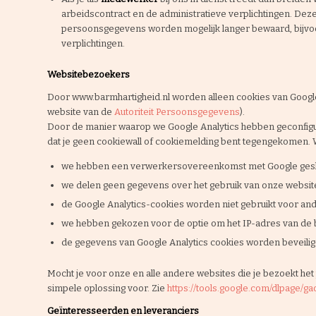
arbeidscontract en de administratieve verplichtingen. Deze
persoonsgegevens worden mogelijk langer bewaard, bijvoorbe
verplichtingen.
Websitebezoekers
Door www.barmhartigheid.nl worden alleen cookies van Google 
website van de
Autoriteit Persoonsgegevens
).
Door de manier waarop we Google Analytics hebben geconfigu
dat je geen cookiewall of cookiemelding bent tegengekomen. Wat 
we hebben een verwerkersovereenkomst met Google gesl
we delen geen gegevens over het gebruik van onze websi
de Google Analytics-cookies worden niet gebruikt voor an
we hebben gekozen voor de optie om het IP-adres van de
de gegevens van Google Analytics cookies worden beveiligd
Mocht je voor onze en alle andere websites die je bezoekt het
simpele oplossing voor. Zie
https://tools.google.com/dlpage/ga
Geïnteresseerden en leveranciers