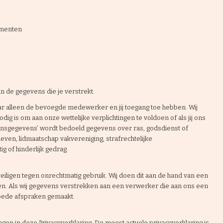
umenten
an de gegevens die je verstrekt.
r alleen de bevoegde medewerker en jij toegang toe hebben. Wij
ig is om aan onze wettelijke verplichtingen te voldoen of als jij ons
nsgegevens’ wordt bedoeld gegevens over ras, godsdienst of
leven, lidmaatschap vakvereniging, strafrechtelijke
of hinderlijk gedrag.
iligen tegen onrechtmatig gebruik. Wij doen dit aan de hand van een
en. Als wij gegevens verstrekken aan een verwerker die aan ons een
oede afspraken gemaakt.
gen in deze Privacyverklaring. De meest actuele privacyverklaring is