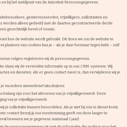
 en bij het meldpunt van de Autoriteit Persoonsgegevens.
ebezoekers, geïnteresseerden, vrijwilligers, sollicitanten en
s worden alleen gedeeld met de daartoe gecontracteerde derde
 een gerechtelijk bevel of vonnis.
vast hoe de website wordt gebruikt. Dit doen we om de website te
 plaatsen van cookies kun je – als je daar bezwaar tegen hebt – zelf
cursus volgen registreren wij de persoonsgegevens.
te slaan wij de verstrekte informatie op in ons CRM-systeem. Wij
ten en diensten. Als er geen contact meer is, dan verwijderen wij je
e je via iedere nieuwsbrief uitschrijven.
 belang zijn voor het uitvoeren van je vrijwilligerswerk. Deze
ng van je vrijwilligerswerk.
j je sollicitatie kunnen beoordelen. Als je niet bij ons in dienst komt,
e contact (tenzij jij ons toestemming geeft om deze langer te
eval bewaren we je gegevens maximaal 1 jaar).
 wij de persoonsgegevens uit met de informatie die nodig is voor het