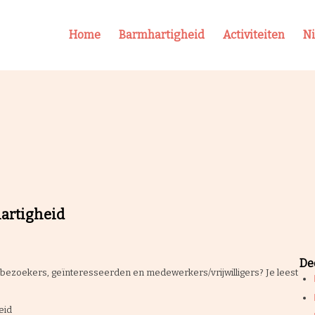
Home
Barmhartigheid
Activiteiten
N
artigheid
Dee
bezoekers, geïnteresseerden en medewerkers/vrijwilligers? Je leest
eid