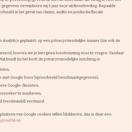
 gegevens verwijderen wij 5 jaar na je uitdiensttreding. Bepaalde
eld in het geval van claims, audits en juridische/fiscale
Analytics geplaatst, op een privacyvriendelijke manier (zie ook de
reerd, hoeven we je hier geen toestemming voor te vragen. Vandaar
houdt (in het kort) de privacyvriendelijke inrichting in:
oten;
te met Google (voor bijvoorbeeld benchmarkgegevens);
dere Google-diensten;
 bezoeker te maskeren;
 (versleuteld) verstuurd.
 plaatsen van Google cookies willen blokkeren, dan is daar een
optout?hl=nl
.