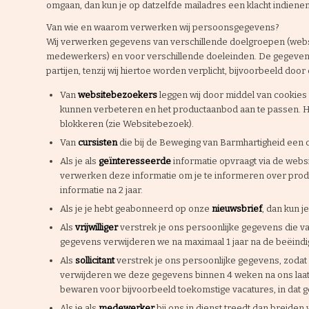
omgaan, dan kun je op datzelfde mailadres een klacht indienen
Van wie en waarom verwerken wij persoonsgegevens?
Wij verwerken gegevens van verschillende doelgroepen (websit
medewerkers) en voor verschillende doeleinden. De gegeven
partijen, tenzij wij hiertoe worden verplicht, bijvoorbeeld door
Van
websitebezoekers
leggen wij door middel van cookies 
kunnen verbeteren en het productaanbod aan te passen. Het
blokkeren (zie Websitebezoek).
Van
cursisten
die bij de Beweging van Barmhartigheid een 
Als je als
geïnteresseerde
informatie opvraagt via de websi
verwerken deze informatie om je te informeren over produc
informatie na 2 jaar.
Als je je hebt geabonneerd op onze
nieuwsbrief
, dan kun j
Als
vrijwilliger
verstrek je ons persoonlijke gegevens die van
gegevens verwijderen we na maximaal 1 jaar na de beëindigi
Als
sollicitant
verstrek je ons persoonlijke gegevens, zodat wi
verwijderen we deze gegevens binnen 4 weken na ons laatst
bewaren voor bijvoorbeeld toekomstige vacatures, in dat g
Als je als
medewerker
bij ons in dienst treedt dan breiden