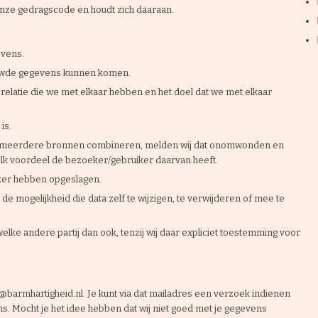
 onze gedragscode en houdt zich daaraan.
evens.
rouwde gegevens kunnen komen.
elatie die we met elkaar hebben en het doel dat we met elkaar
is.
uit meerdere bronnen combineren, melden wij dat onomwonden en
lk voordeel de bezoeker/gebruiker daarvan heeft.
iker hebben opgeslagen.
e mogelijkheid die data zelf te wijzigen, te verwijderen of mee te
elke andere partij dan ook, tenzij wij daar expliciet toestemming voor
t@barmhartigheid.nl
. Je kunt via dat mailadres een verzoek indienen
s. Mocht je het idee hebben dat wij niet goed met je gegevens