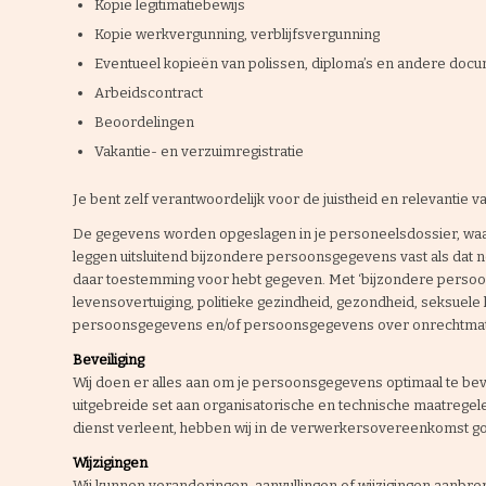
Kopie legitimatiebewijs
Kopie werkvergunning, verblijfsvergunning
Eventueel kopieën van polissen, diploma’s en andere doc
Arbeidscontract
Beoordelingen
Vakantie- en verzuimregistratie
Je bent zelf verantwoordelijk voor de juistheid en relevantie v
De gegevens worden opgeslagen in je personeelsdossier, waa
leggen uitsluitend bijzondere persoonsgegevens vast als dat nod
daar toestemming voor hebt gegeven. Met ‘bijzondere persoo
levensovertuiging, politieke gezindheid, gezondheid, seksuele 
persoonsgegevens en/of persoonsgegevens over onrechtmatig 
Beveiliging
Wij doen er alles aan om je persoonsgegevens optimaal te beve
uitgebreide set aan organisatorische en technische maatregel
dienst verleent, hebben wij in de verwerkersovereenkomst g
Wijzigingen
Wij kunnen veranderingen, aanvullingen of wijzigingen aanbren