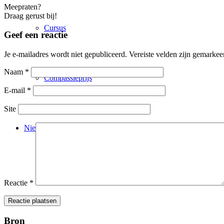
Meepraten?
Draag gerust bij!
Cursus
Geef een reactie
Je e-mailadres wordt niet gepubliceerd.
Vereiste velden zijn gemarke
Naam
*
Compassieprijs
E-mail
*
Site
Nieuws
Actueel
Reactie
*
Bron