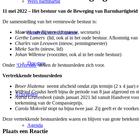
Wees barmhartig
11 mei 2022 – Het bestuur van de Beweging van Barmhartigheid is
De samenstelling van het vernieuwde bestuur is:
Handvest voor compassie
Maarten van Bijsterveldt
(nieuw, secretaris)
Gerthe Lamers
(lid, ook al in het oude bestuur. Afkomstig va
Charles van Leeuwen
(nieuw, penningmeester)
Mieke Sachs
(nieuw, lid)
Johan Willemse
(voorzitter, ook al in het oude bestuur)
Doe mee
Onder
‘Over ons’
stellen de bestuursleden zich voor.
Vertrekkende bestuursleden
Broer Huitema
neemt afscheid omdat zijn termijn (2 x 4 jaar) e
Wilfried Gradus
heeft bijna de periode van 8 jaar afgerond en 
Activiteiten
Astrid Gravenbeek
(sinds januari 2021 lid vanuit Handvest voor
toekenning van de Compassieprijs.
Carola Mokveld
stopt na bijna twee jaar. Zij geeft er de voork
Deze vertrekkende bestuursleden waren en blijven van grote betekeni
Agenda
Plaats een Reactie