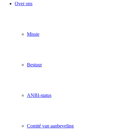
Over ons
Missie
Bestuur
ANBI-status
Comité van aanbeveling