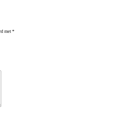
erd met
*