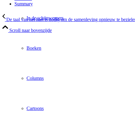
Summary
In de schijnwerpers
‘De taal van het hart is nodig om de samenleving opnieuw te beziele
Scroll naar bovenzijde
Boeken
Columns
Cartoons