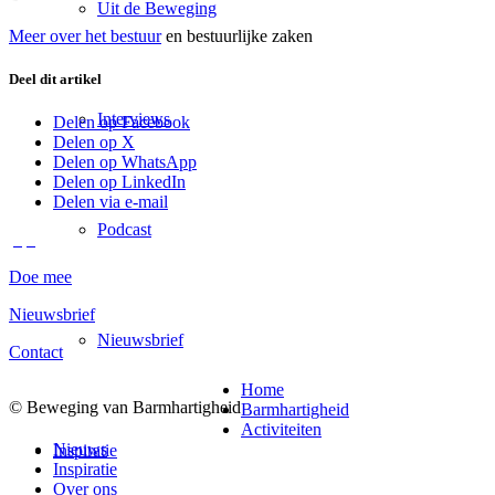
Uit de Beweging
Meer over het bestuur
en bestuurlijke zaken
Deel dit artikel
Interviews
Delen op Facebook
Delen op X
Delen op WhatsApp
Delen op LinkedIn
Delen via e-mail
Podcast
Doe mee
Nieuwsbrief
Nieuwsbrief
Contact
Home
© Beweging van Barmhartigheid
Barmhartigheid
Activiteiten
Nieuws
Inspiratie
Inspiratie
Over ons