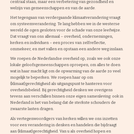
centraal staan, maar een verbetering van gezondheid en
welzijn van gemeenschappen en van de aarde.
Het tegengaan van verdergaande klimaatverandering vraagt
om systeemverandering. Te lang hebben we in de westerse
wereld de ogen gesloten voor de schade van onze leefwijze.
Dat vraagt van ons allemaal – overheid, ondernemingen,
kerken en individuen – een proces van zelfreflectie,
ommekeer, en met vallen en opstaan een andere weg inslaan.
We roepen de Nederlandse overheid op, zoals we ook onze
lokale geloofsgemeenschappen oproepen, om alles te doen
wat in haar macht ligt om de opwarming van de aarde zo veel
mogelijk te beperken. We roepen haar op om
(klimaat)gerechtigheid als uitgangspunt te hanteren voor
overheidsbeleid. Bij gerechtigheid denken we overigens
tevens aan verschillen binnen onze eigen samenleving: ook in
Nederland is het van belang dat de sterkste schouders de
zwaarste lasten dragen.
Als vertegenwoordigers van kerken willen we ons inzetten
voor een verandering in denken en handelen die bijdraagt
aan (klimaat)gerechtigheid. Van u als overheid hopen en