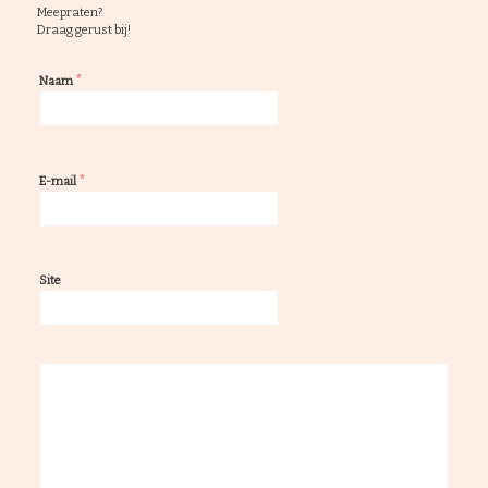
Meepraten?
Draag gerust bij!
*
Naam
*
E-mail
Site