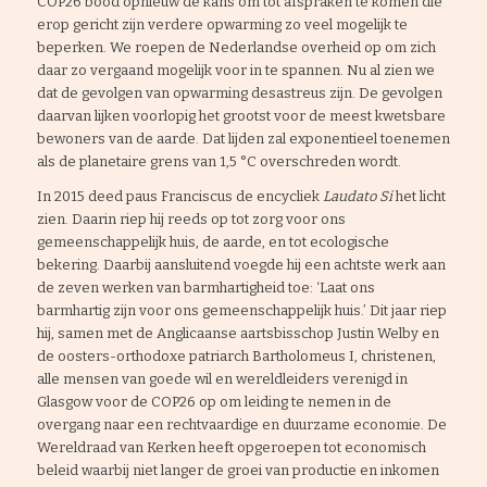
COP26 bood opnieuw de kans om tot afspraken te komen die
erop gericht zijn verdere opwarming zo veel mogelijk te
beperken. We roepen de Nederlandse overheid op om zich
daar zo vergaand mogelijk voor in te spannen. Nu al zien we
dat de gevolgen van opwarming desastreus zijn. De gevolgen
daarvan lijken voorlopig het grootst voor de meest kwetsbare
bewoners van de aarde. Dat lijden zal exponentieel toenemen
als de planetaire grens van 1,5 °C overschreden wordt.
In 2015 deed paus Franciscus de encycliek
Laudato Si
het licht
zien. Daarin riep hij reeds op tot zorg voor ons
gemeenschappelijk huis, de aarde, en tot ecologische
bekering. Daarbij aansluitend voegde hij een achtste werk aan
de zeven werken van barmhartigheid toe: ‘Laat ons
barmhartig zijn voor ons gemeenschappelijk huis.’ Dit jaar riep
hij, samen met de Anglicaanse aartsbisschop Justin Welby en
de oosters-orthodoxe patriarch Bartholomeus I, christenen,
alle mensen van goede wil en wereldleiders verenigd in
Glasgow voor de COP26 op om leiding te nemen in de
overgang naar een rechtvaardige en duurzame economie. De
Wereldraad van Kerken heeft opgeroepen tot economisch
beleid waarbij niet langer de groei van productie en inkomen