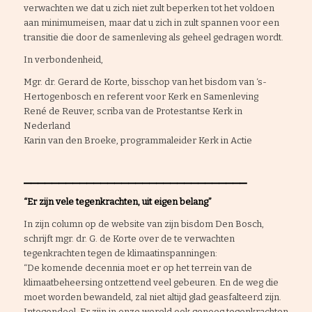
verwachten we dat u zich niet zult beperken tot het voldoen
aan minimumeisen, maar dat u zich in zult spannen voor een
transitie die door de samenleving als geheel gedragen wordt.
In verbondenheid,
Mgr. dr. Gerard de Korte, bisschop van het bisdom van ‘s-
Hertogenbosch en referent voor Kerk en Samenleving
René de Reuver, scriba van de Protestantse Kerk in
Nederland
Karin van den Broeke, programmaleider Kerk in Actie
________________________________
“Er zijn vele tegenkrachten, uit eigen belang”
In zijn column op de website van zijn bisdom Den Bosch,
schrijft mgr. dr. G. de Korte over de te verwachten
tegenkrachten tegen de klimaatinspanningen:
“De komende decennia moet er op het terrein van de
klimaatbeheersing ontzettend veel gebeuren. En de weg die
moet worden bewandeld, zal niet altijd glad geasfalteerd zijn.
Integendeel. Er zijn in onze wereld ook genoeg tegenkrachten