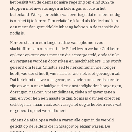
het besluit van de demissionaire regering om eind 2022 te
stoppen met investeringen in kolen, gas en olie in het
buitenland. We zijn er echter van overtuigd dat er meer nodig
is om het tij te keren. Een relatief rijk land als Nederland kan
een meer dan gemiddelde inbreng hebben in de transitie die
nodig is.
Kerken staan in een lange traditie van opkomen voor
slachtoffers van onrecht. In de Bijbel lezen we hoe God keer
op keer opkomt voor mensen die achtergesteld, onderdrukt
en vergeten worden door rijken en machthebbers. Ons wordt
geleerd om Jezus Christus zelf te herkennen in wie honger
heeft, wie dorst heeft, wie naakt is, wie ziek is of gevangen zit.
Dat betekent dat we ons geroepen voelen om steeds alert te
zijn op wie in onze huidige tijd en omstandigheden hongerigen,
dorstigen, naakten, vreemdelingen, zieken of gevangenen
zijn, en voor hen een naaste te zijn. Soms is dat heel direct en
dicht bij huis, maar vaak ook vraagt het oog te hebben voor wat
er gebeurt op het wereldtoneel.
Tijdens de afgelopen weken waren alle ogen in de wereld
gericht op de leiders die in Glasgow bij elkaar waren. De