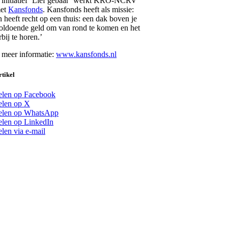
 initiatief ‘Lief gebaar’ werkt KRO-NCRV
met
Kansfonds
. Kansfonds heeft als missie:
n heeft recht op een thuis: een dak boven je
oldoende geld om van rond te komen en het
bij te horen.’
 meer informatie:
www.kansfonds.nl
rtikel
len op Facebook
len op X
elen op WhatsApp
len op LinkedIn
len via e-mail