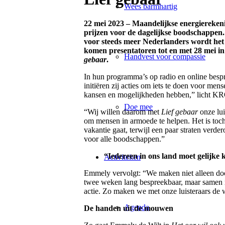
Wees barmhartig
22 mei 2023 – Maandelijkse energierekeni
prijzen voor de dagelijkse boodschappen
voor steeds meer Nederlanders wordt het 
komen presentatoren tot en met 28 mei in 
Handvest voor compassie
gebaar
.
In hun programma’s op radio en online bespr
initiëren zij acties om iets te doen voor men
kansen en mogelijkheden hebben,” licht KRO
Doe mee
“Wij willen daarom met
Lief gebaar
onze lui
om mensen in armoede te helpen. Het is toch e
vakantie gaat, terwijl een paar straten verd
voor alle boodschappen.”
“Iedereen in ons land moet gelijke
Activiteiten
Emmely vervolgt: “We maken niet alleen do
twee weken lang bespreekbaar, maar samen 
actie. Zo maken we met onze luisteraars de 
Agenda
De handen uit de mouwen