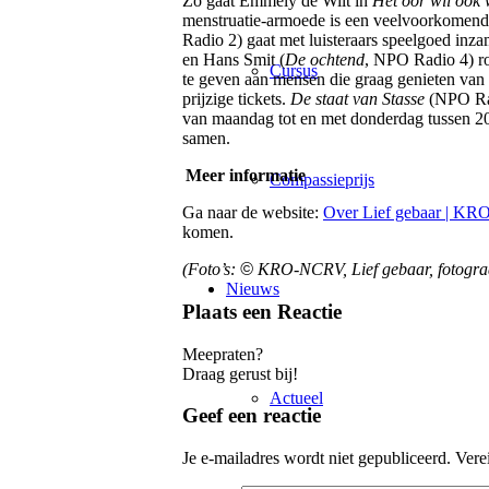
Zo gaat Emmely de Wilt in
Het oor wil ook 
menstruatie-armoede is een veelvoorkomend
Radio 2) gaat met luisteraars speelgoed in
en Hans Smit (
De ochtend
, NPO Radio 4) ro
Cursus
te geven aan mensen die graag genieten van
prijzige tickets.
De staat van Stasse
(NPO Rad
van maandag tot en met donderdag tussen 20 e
samen.
Meer informatie
Compassieprijs
Ga naar de website:
Over Lief gebaar | K
komen.
(Foto’s:
©
KRO-NCRV, Lief gebaar, fotogra
Nieuws
Plaats een Reactie
Meepraten?
Draag gerust bij!
Actueel
Geef een reactie
Je e-mailadres wordt niet gepubliceerd.
Vere