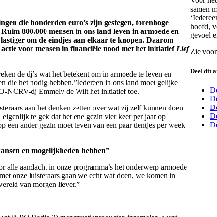
Voor het
samen 
‘Iederee
ngen die honderden euro’s zijn gestegen, torenhoge
hoofd, v
. Ruim 800.000 mensen in ons land leven in armoede en
gevoel er
lastiger om de eindjes aan elkaar te knopen. Daarom
actie voor mensen in financiële nood met het initiatief
Lief
Zie voor
Deel dit a
eken de dj’s wat het betekent om in armoede te leven en
sen die het nodig hebben.”Iedereen in ons land moet gelijke
De
-NCRV-dj Emmely de Wilt het initiatief toe.
De
D
steraars aan het denken zetten over wat zij zelf kunnen doen
De
igenlijk te gek dat het ene gezin vier keer per jaar op
De
erop een ander gezin moet leven van een paar tientjes per week
 kansen en mogelijkheden hebben”
or alle aandacht in onze programma’s het onderwerp armoede
met onze luisteraars gaan we echt wat doen, we komen in
wereld van morgen liever.”