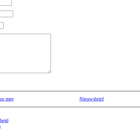
oe mee
Nieuwsbrief
heid
n