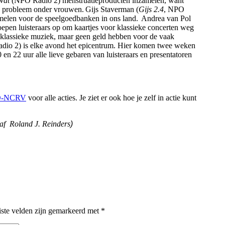
wat
(NPO Radio 2) menstruatieproducten inzamelen, want
 probleem onder vrouwen. Gijs Staverman (
Gijs 2.4
, NPO
zamelen voor de speelgoedbanken in ons land. Andrea van Pol
epen luisteraars op om kaartjes voor klassieke concerten weg
 klassieke muziek, maar geen geld hebben voor de vaak
io 2) is elke avond het epicentrum. Hier komen twee weken
n 22 uur alle lieve gebaren van luisteraars en presentatoren
RO-NCRV
voor alle acties. Je ziet er ook hoe je zelf in actie kunt
af Roland J. Reinders
)
iste velden zijn gemarkeerd met
*