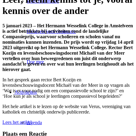
Wees barmhartig
kennis over de ander
5 januari 2023 – Het Hermann Wesselink College in Amstelveen
is actief betrokken bij activiteiten rond de landelijke
Handvest voor compassie
Compassieprijs, waarvoor scholieren en scholen vanaf nu
nominaties kunnen inzenden. De prijs wordt op vrijdag 14 april
2023 uitgereikt op het Hermann Wesselink College. Rector Bert
Kozijn en levensbeschouwingsdocent Michaël van der Meer
vertellen over hun beweegredenen om juist dit onderwerp
Doe mee
aandacht te geven en over wat hun leerlingen bezighoudt als het
hierover gaat.
In het gesprek gaan rector Bert Kozijn en
levensbeschouwingsdocent Michaël van der Meer in op vragen als
‘Wat is er voor nodig om een compassievolle school te zijn?’ en
Activiteiten
‘Hoe kun je als school je leerlingen compassievol begeleiden?’
Het hele artikel is te lezen op de website van Verus, vereniging van
katholiek en christelijk onderwijs publiceerde.
Lees het artikel
Agenda
Plaats een Reactie