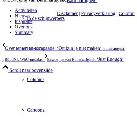
Barmhartigheid
Activiteiten
|
Disclaimer
|
Privacyverklaring
|
Colofon
Nieuws
In de schijnwerpers
Inspiratie
Over ons
Summary
Over tenten en compassie: ‘Dit kun je niet maken’
naomi-august-
Boeken
‘Just Enough’
qB9udNL-WhU-unsplash
Beweging van Barmharigheid
Scroll naar bovenzijde
Columns
Cartoons