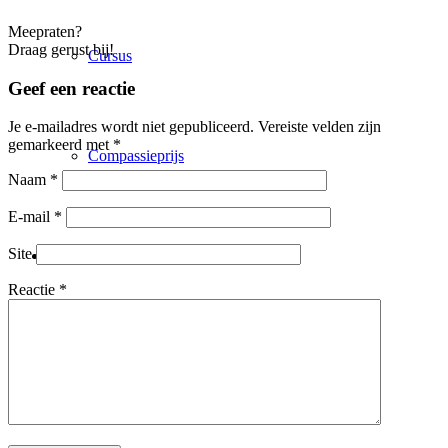
Meepraten?
Draag gerust bij!
Cursus
Geef een reactie
Je e-mailadres wordt niet gepubliceerd.
Vereiste velden zijn
gemarkeerd met
*
Compassieprijs
Naam
*
E-mail
*
Site
Nieuws
Reactie
*
Actueel