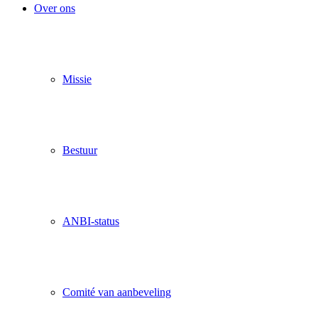
Over ons
Missie
Bestuur
ANBI-status
Comité van aanbeveling