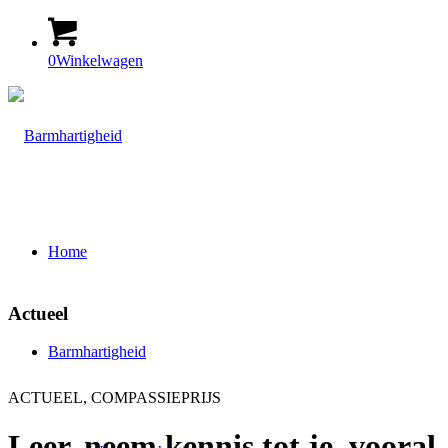
0
Winkelwagen
Home
Actueel
Barmhartigheid
ACTUEEL, COMPASSIEPRIJS
Leer, neem kennis tot je, vooral