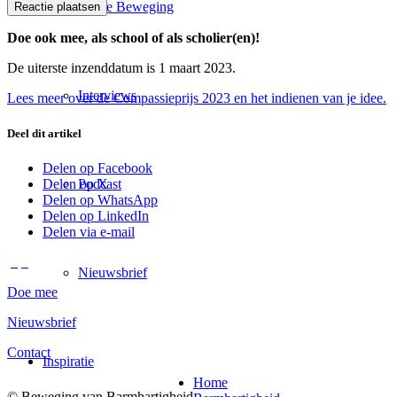
Uit de Beweging
Doe ook mee, als school of als scholier(en)!
De uiterste inzenddatum is 1 maart 2023.
Interviews
Lees meer over de Compassieprijs 2023 en het indienen van je idee.
Deel dit artikel
Delen op Facebook
Delen op X
Podcast
Delen op WhatsApp
Delen op LinkedIn
Delen via e-mail
Nieuwsbrief
Doe mee
Nieuwsbrief
Contact
Inspiratie
Home
© Beweging van Barmhartigheid