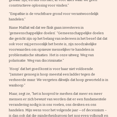
constructieve oplossing voor vinden.”
“Empathie is de vruchtbare grond voor verantwoordelijk
handelen.”
Riane Malfait wil dat we flink gaan investeren in
‘gemeenschappelijke doelen’. “Gemeenschappelijke doelen
die gericht zijn op het belang van iedereen in het besef dat dat
ook voor mij persoonlijk het beste is, zijn noodzakelijke
voorwaarden om opnieuw menselijker te handelen in
problematische situaties. Het is onze uitweg. Weg van
polarisatie. Weg van discriminatie.”
‘Hoop’ dat het goed komt is voor haar niet voldoende.
“Jammer genoeg is hoop meestal een ladder tegen de
verkeerde muur. We vergeten dikwijls dat hoop geworteld is in
wanhoop.”
Maar, zegt ze, “het is hoopvol te merken dat meer en meer
mensen er zich bewust van worden dat er een fundamentele
verandering nodig is in ons voelen, ons denken en ons
handelen. Mijn wens voor het volgende jaar — of decennium –
is dan ook dat die minderheidsgroep het nog even volhoudt en