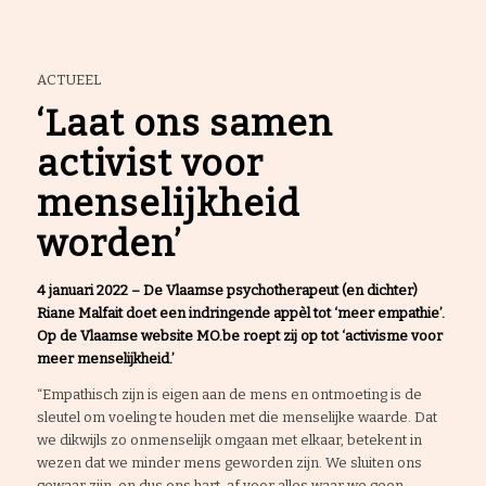
ACTUEEL
‘Laat ons samen
activist voor
menselijkheid
worden’
4 januari 2022 – De Vlaamse psychotherapeut (en dichter)
Riane Malfait doet een indringende appèl tot ‘meer empathie’.
Op de Vlaamse website MO.be roept zij op tot ‘activisme voor
meer menselijkheid.’
“Empathisch zijn is eigen aan de mens en ontmoeting is de
sleutel om voeling te houden met die menselijke waarde. Dat
we dikwijls zo onmenselijk omgaan met elkaar, betekent in
wezen dat we minder mens geworden zijn. We sluiten ons
gewaar zijn, en dus ons hart, af voor alles waar we geen