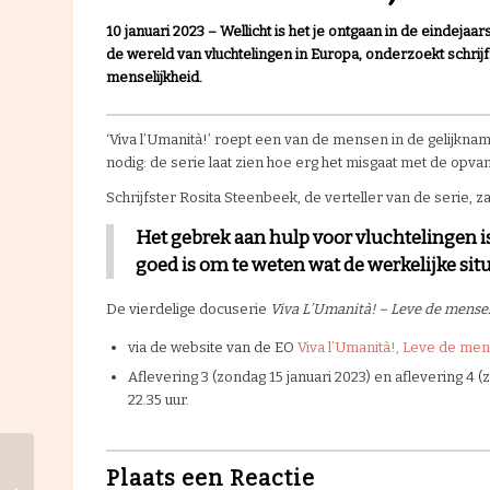
10 januari 2023 –
Wellicht is het je ontgaan in de eindejaar
de wereld van vluchtelingen in Europa
,
onderzoekt schrij
menselijkheid.
‘Viva l’Umanità!’ roept een van de mensen in de gelijknam
nodig: de serie laat zien hoe erg het misgaat met de opva
Schrijfster Rosita Steenbeek, de verteller van de serie, 
Het gebrek aan hulp voor vluchtelingen is
goed is om te weten wat de werkelijke situa
De vierdelige docuserie
Viva L’Umanità! – Leve de mensel
via de website van de EO
Viva l’Umanità!, Leve de me
Aflevering 3 (zondag 15 januari 2023) en aflevering 4 (z
22.35 uur.
Plaats een Reactie