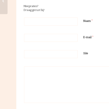
Een muzikale terugblik
Meepraten?
Draag gerust bij!
*
Naam
*
E-mail
Site