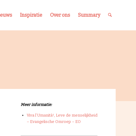
ieuws
Inspiratie
Over ons
Summary
Meer informatie:
Viva l’Umanità!, Leve de menselijkheid
– Evangelische Omroep – EO