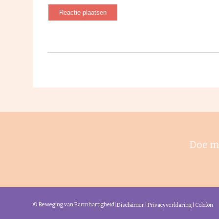
Doe m
© Beweging van Barmhartigheid
|
Disclaimer
|
Privacyverklaring
|
Colofon