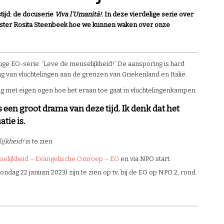
stijd: de docuserie
Viva l’Umanità!
.
In de
ze
vierdelige
serie
over
fster Rosita Steenbeek hoe we kunnen waken over onze
ige EO-serie. ‘Leve de menselijkheid!’ De aansporing is hard
ng van vluchtelingen aan de grenzen van Griekenland en Italië.
zag met eigen ogen hoe het eraan toe gaat in vluchtelingenkampen.
 een groot drama van deze tijd. Ik denk dat het
tie is.
ijkheid!
is te zien
nselijkheid – Evangelische Omroep – EO
en via NPO start.
ondag 22 januari 2023) zijn te zien op tv, bij de EO op NPO 2, rond