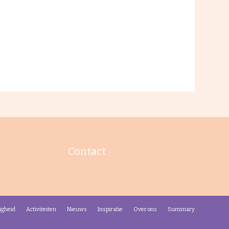
Contact
igheid
Activiteiten
Nieuws
Inspiratie
Over ons
Summary