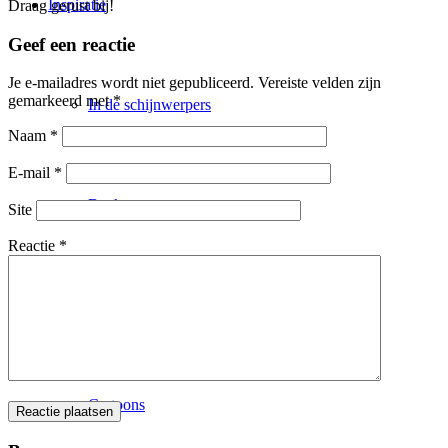
Inspiratie
Draag gerust bij!
Geef een reactie
Je e-mailadres wordt niet gepubliceerd.
Vereiste velden zijn
gemarkeerd met
*
In de schijnwerpers
Naam
*
E-mail
*
Boeken
Site
Reactie
*
Columns
Cartoons