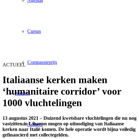
Agenda
Cursus
Compassieprijs
ACTUEEL
Italiaanse kerken maken
‘humanitaire corridor’ voor
Nieuws
1000 vluchtelingen
13 augustus 2021 – Duizend kwetsbare vluchtelingen die nu nog
vastzitten in Libanon mogen op uitnodiging van Italiaanse
Actueel
kerken naar Italië komen. De hele operatie wordt bijna volledig
gefinancierd met collectegelden.