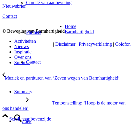
Comité van aanbeveling
Nieuwsbrief
Contact
Home
© Beweging van Barmhartigheid
Barmhartigheid
Partners
Activiteiten
|
Disclaimer
|
Privacyverklaring
|
Colofon
Nieuws
Inspiratie
Over ons
Contact
Summary
Muziek en partituren van ‘Zeven wegen van Barmhartigheid’
Summary
Tentoonstelling: ‘Hoop is de motor van
ons handelen’
Scroll naar bovenzijde
Zoek