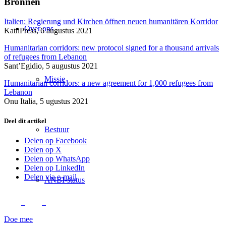
Bronnen
Italien: Regierung und Kirchen öffnen neuen humanitären Korridor
Over ons
KathPress, 6 augustus 2021
Humanitarian corridors: new protocol signed for a thousand arrivals
of refugees from Lebanon
Sant’Egidio, 5 augustus 2021
Missie
Humanitarian corridors: a new agreement for 1,000 refugees from
Lebanon
Onu Italia, 5 ugustus 2021
Deel dit artikel
Bestuur
Delen op Facebook
Delen op X
Delen op WhatsApp
Delen op LinkedIn
Delen via e-mail
ANBI-status
Doe mee