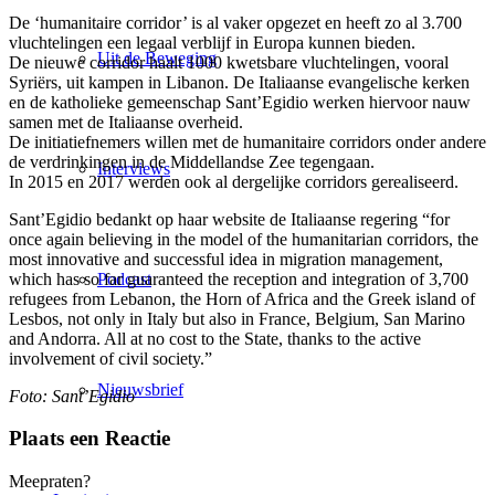
De ‘humanitaire corridor’ is al vaker opgezet en heeft zo al 3.700
vluchtelingen een legaal verblijf in Europa kunnen bieden.
Uit de Beweging
De nieuwe corridor haalt 1000 kwetsbare vluchtelingen, vooral
Syriërs, uit kampen in Libanon. De Italiaanse evangelische kerken
en de katholieke gemeenschap Sant’Egidio werken hiervoor nauw
samen met de Italiaanse overheid.
De initiatiefnemers willen met de humanitaire corridors onder andere
de verdrinkingen in de Middellandse Zee tegengaan.
Interviews
In 2015 en 2017 werden ook al dergelijke corridors gerealiseerd.
Sant’Egidio bedankt op haar website de Italiaanse regering “for
once again believing in the model of the humanitarian corridors, the
most innovative and successful idea in migration management,
which has so far guaranteed the reception and integration of 3,700
Podcast
refugees from Lebanon, the Horn of Africa and the Greek island of
Lesbos, not only in Italy but also in France, Belgium, San Marino
and Andorra. All at no cost to the State, thanks to the active
involvement of civil society.”
Nieuwsbrief
Foto: Sant’Egidio
Plaats een Reactie
Meepraten?