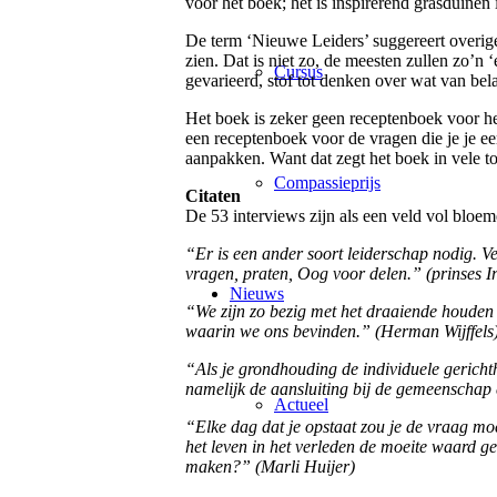
voor het boek; het is inspirerend grasduinen 
De term ‘Nieuwe Leiders’ suggereert overige
zien. Dat is niet zo, de meesten zullen zo’n ‘
Cursus
gevarieerd, stof tot denken over wat van bela
Het boek is zeker geen receptenboek voor he
een receptenboek voor de vragen die je je ee
aanpakken. Want dat zegt het boek in vele t
Compassieprijs
Citaten
De 53 interviews zijn als een veld vol bloem
“Er is een ander soort leiderschap nodig. Veel
vragen, praten, Oog voor delen.” (prinses I
Nieuws
“We zijn zo bezig met het draaiende houden 
waarin we ons bevinden.” (Herman Wijffels
“Als je grondhouding de individuele gerichthei
namelijk de aansluiting bij de gemeenschap
Actueel
“Elke dag dat je opstaat zou je de vraag mo
het leven in het verleden de moeite waard g
maken?” (Marli Huijer)