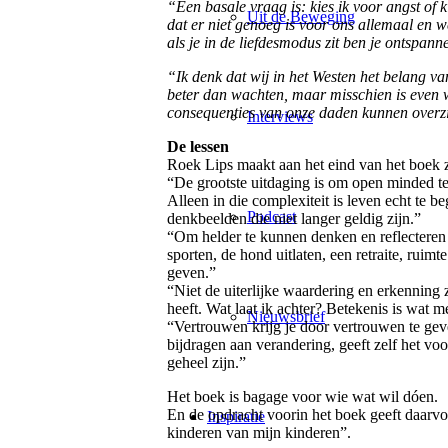
“Een basale vraag is: kies ik voor angst of k
Uit de Beweging
dat er niet genoeg is voor ons allemaal en w
als je in de liefdesmodus zit ben je ontspann
“Ik denk dat wij in het Westen het belang va
beter dan wachten, maar misschien is even w
consequenties van onze daden kunnen overz
Interviews
De lessen
Roek Lips maakt aan het eind van het boek 
“De grootste uitdaging is om open minded te
Alleen in die complexiteit is leven echt te be
Podcast
denkbeelden die niet langer geldig zijn.”
“Om helder te kunnen denken en reflecteren
sporten, de hond uitlaten, een retraite, ruim
geven.”
“Niet de uiterlijke waardering en erkenning 
heeft. Wat laat ik achter? Betekenis is wat 
Nieuwsbrief
“Vertrouwen krijg je door vertrouwen te g
bijdragen aan verandering, geeft zelf het vo
geheel zijn.”
Het boek is bagage voor wie wat wil dóen.
En de opdracht voorin het boek geeft daarvo
Inspiratie
kinderen van mijn kinderen”.