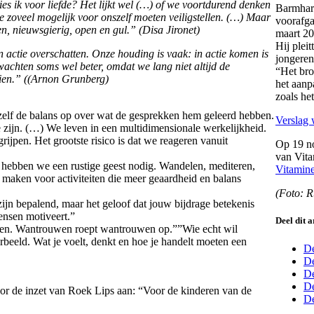
ies ik voor liefde? Het lijkt wel (…) of we voortdurend denken
Barmhart
e zoveel mogelijk voor onszelf moeten veiligstellen. (…) Maar
voorafg
en, nieuwsgierig, open en gul.” (Disa Jironet)
maart 20
Hij plei
n actie overschatten. Onze houding is vaak: in actie komen is
jongeren
achten soms wel beter, omdat we lang niet altijd de
“Het bro
ien.” ((Arnon Grunberg)
het aanp
zoals het
zelf de balans op over wat de gesprekken hem geleerd hebben.
Verslag 
 zijn. (…) We leven in een multidimensionale werkelijkheid.
grijpen. Het grootste risico is dat we reageren vanuit
Op 19 no
van Vita
 hebben we een rustige geest nodig. Wandelen, mediteren,
Vitamin
te maken voor activiteiten die meer geaardheid en balans
(Foto: 
zijn bepalend, maar het geloof dat jouw bijdrage betekenis
mensen motiveert.”
Deel dit a
even. Wantrouwen roept wantrouwen op.””Wie echt wil
orbeeld. Wat je voelt, denkt en hoe je handelt moeten een
De
De
D
De
or de inzet van Roek Lips aan: “Voor de kinderen van de
De