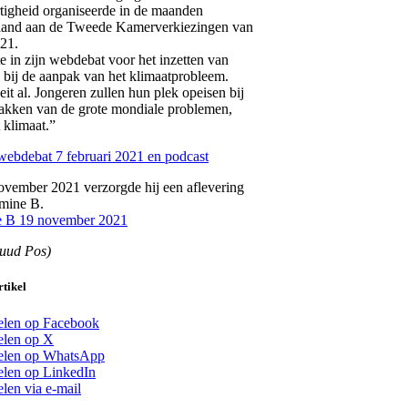
igheid organiseerde in de maanden
aand aan de Tweede Kamerverkiezingen van
21.
tte in zijn webdebat voor het inzetten van
 bij de aanpak van het klimaatprobleem.
eit al. Jongeren zullen hun plek opeisen bij
akken van de grote mondiale problemen,
 klimaat.”
webdebat 7 februari 2021 en podcast
vember 2021 verzorgde hij een aflevering
mine B.
e B 19 november 2021
Ruud Pos)
rtikel
len op Facebook
len op X
elen op WhatsApp
len op LinkedIn
len via e-mail