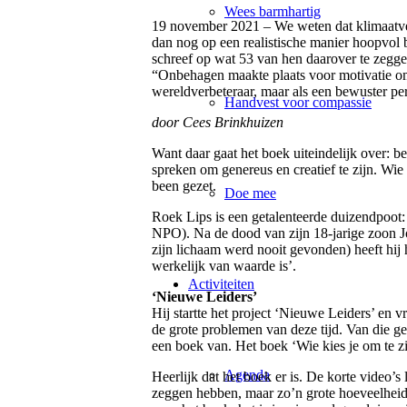
Wees barmhartig
19 november 2021 – We weten dat klimaatver
dan nog op een realistische manier hoopvol
schreef op wat 53 van hen daarover te zeggen
“Onbehagen maakte plaats voor motivatie om 
wereldverbeteraar, maar als een bewuster pe
Handvest voor compassie
door Cees Brinkhuizen
Want daar gaat het boek uiteindelijk over: be
spreken om genereus en creatief te zijn. Wie
been gezet.
Doe mee
Roek Lips is een getalenteerde duizendpoot:
NPO). Na de dood van zijn 18-jarige zoon 
zijn lichaam werd nooit gevonden) heeft hij 
werkelijk van waarde is’.
Activiteiten
‘Nieuwe Leiders’
Hij startte het project ‘Nieuwe Leiders’ en
de grote problemen van deze tijd. Van die g
een boek van. Het boek ‘Wie kies je om te zi
Agenda
Heerlijk dat het boek er is. De korte video’s
zeggen hebben, maar zo’n grote hoeveelheid 