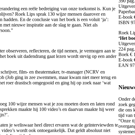
390 pag.
Uitgeve
andering een reële bedreiging van onze toekomst is. Kun je
Paperba
 blijven? Roek Lips sprak 130 wijze mensen daarover en
E-book 
 hadden. En de conclusie van het boek is een voluit ‘ja’:
ISBN 97
met nieuwe inspiratie aan de slag te gaan. Niet als
rsoon.”
Roek Li
‘Het bo
Uitgever
224 pag.
ter observeren, reflecteren, de tijd nemen, je vermogen aan te
Boek € 
 het boek uit dadendrang gaat lezen wordt stevig op een ander
E-book 
EAN 97
 schrijver, film- en theatermaker, tv-manager (NCRV en
Job (Job ging in zee zwemmen, maar kwam niet meer terug en
het roer drastisch omgegooid en ging hij op zoek naar ‘wat
Nieuwe
Onder de
 vroeg 100 wijze mensen wat je zou moeten doen en laten rond
zoek geg
esprekken maakte hij 100 video’s en daarvan maakte hij weer
die ons 
jn?’.
tijd van t
“Onze ti
 laten je weliswaar heel direct ervaren wat de geïnterviewden te
overgan
video’s wordt ook ontoegankelijk. Dat geldt absoluut niet
systemen