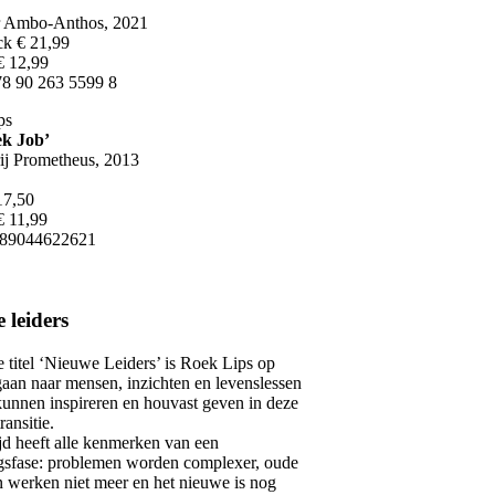
r Ambo-Anthos, 2021
ck € 21,99
€ 12,99
8 90 263 5599 8
ps
ek Job’
ij Prometheus, 2013
17,50
€ 11,99
89044622621
 leiders
 titel ‘Nieuwe Leiders’ is Roek Lips op
aan naar mensen, inzichten en levenslessen
kunnen inspireren en houvast geven in deze
ransitie.
jd heeft alle kenmerken van een
gsfase: problemen worden complexer, oude
 werken niet meer en het nieuwe is nog