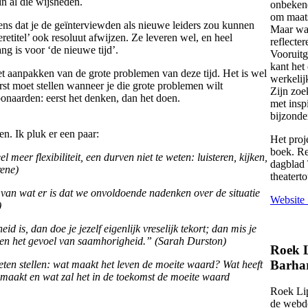
in al die wijsheden.
onbekend
om maats
ns dat je de geïnterviewden als nieuwe leiders zou kunnen
Maar wat
eretitel’ ook resoluut afwijzen. Ze leveren wel, en heel
reflecter
ng is voor ‘de nieuwe tijd’.
Vooruitg
kant het
t aanpakken van de grote problemen van deze tijd. Het is wel
werkelij
rst moet stellen wanneer je die grote problemen wilt
Zijn zoe
oonaarden: eerst het denken, dan het doen.
met insp
bijzonder
en. Ik pluk er een paar:
Het proj
boek. Re
 meer flexibiliteit, een durven niet te weten: luisteren, kijken,
dagblad 
rene)
theaterto
van wat er is dat we onvoldoende nadenken over de situatie
Website 
)
d is, dan doe je jezelf eigenlijk vreselijk tekort; dan mis je
 en het gevoel van saamhorigheid.” (Sarah Durston)
Roek L
Barhar
eten stellen: wat maakt het leven de moeite waard? Wat heeft
emaakt en wat zal het in de toekomst de moeite waard
Roek Lip
de webd