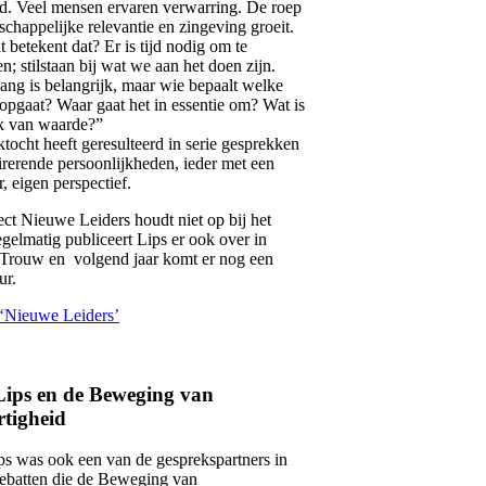
. Veel mensen ervaren verwarring. De roep
chappelijke relevantie en zingeving groeit.
 betekent dat? Er is tijd nodig om te
en; stilstaan bij wat we aan het doen zijn.
ang is belangrijk, maar wie bepaalt welke
 opgaat? Waar gaat het in essentie om? Wat is
k van waarde?”
ktocht heeft geresulteerd in serie gesprekken
irerende persoonlijkheden, ieder met een
, eigen perspectief.
ect Nieuwe Leiders houdt niet op bij het
gelmatig publiceert Lips er ook over in
Trouw en volgend jaar komt er nog een
ur.
‘Nieuwe Leiders’
ips en de Beweging van
tigheid
s was ook een van de gesprekspartners in
ebatten die de Beweging van