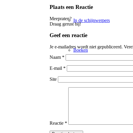
Plaats een Reactie
Meepraten?
In de schijnwerpers
Draag gerust bij!
Geef een reactie
Je e-mailadres wordt niet gepubliceerd.
Vere
Boeken
Naam
*
E-mail
*
Site
Columns
Cartoons
Reactie
*