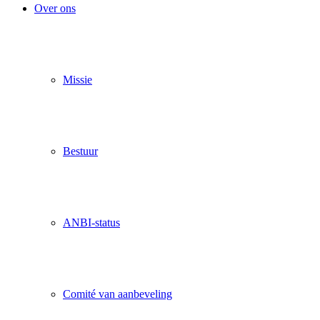
Over ons
Missie
Bestuur
ANBI-status
Comité van aanbeveling