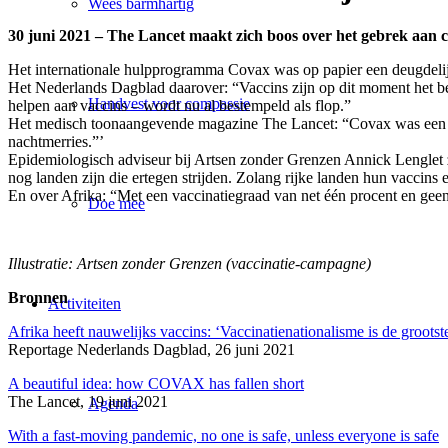
Wees barmhartig
30 juni 2021 – The Lancet maakt zich boos over het gebrek aan c
Het internationale hulpprogramma Covax was op papier een deugdeli
Het Nederlands Dagblad daarover: “Vaccins zijn op dit moment het b
Handvest voor compassie
helpen aan vaccins – wordt nu al bestempeld als flop.”
Het medisch toonaangevende magazine The Lancet: “Covax was een prac
nachtmerries.”’
Epidemiologisch adviseur bij Artsen zonder Grenzen Annick Lenglet ze
nog landen zijn die ertegen strijden. Zolang rijke landen hun vaccins e
En over Afrika: “Met een vaccinatiegraad van net één procent en geen 
Doe mee
Illustratie: Artsen zonder Grenzen (vaccinatie-campagne)
Bronnen
Activiteiten
Afrika heeft nauwelijks vaccins: ‘Vaccinatienationalisme is de groots
Reportage Nederlands Dagblad, 26 juni 2021
A beautiful idea: how COVAX has fallen short
The Lancet, 19 juni 2021
Agenda
With a fast-moving pandemic, no one is safe, unless everyone is safe