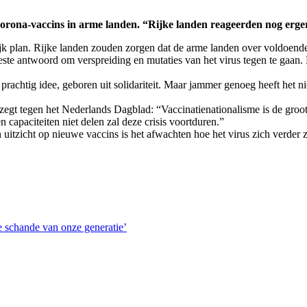
orona-vaccins in arme landen. “Rijke landen reageerden nog erger
jk plan. Rijke landen zouden zorgen dat de arme landen over voldoen
este antwoord om verspreiding en mutaties van het virus tegen te gaa
htig idee, geboren uit solidariteit. Maar jammer genoeg heeft het nie
gt tegen het Nederlands Dagblad: “Vaccinatienationalisme is de grootst
n capaciteiten niet delen zal deze crisis voortduren.”
uitzicht op nieuwe vaccins is het afwachten hoe het virus zich verder 
te schande van onze generatie’