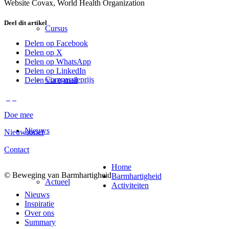
Website Covax, World Health Organization
Deel dit artikel
Cursus
Delen op Facebook
Delen op X
Delen op WhatsApp
Delen op LinkedIn
Compassieprijs
Delen via e-mail
Doe mee
Nieuws
Nieuwsbrief
Contact
Home
© Beweging van Barmhartigheid
Barmhartigheid
Actueel
Activiteiten
Nieuws
Inspiratie
Over ons
Summary