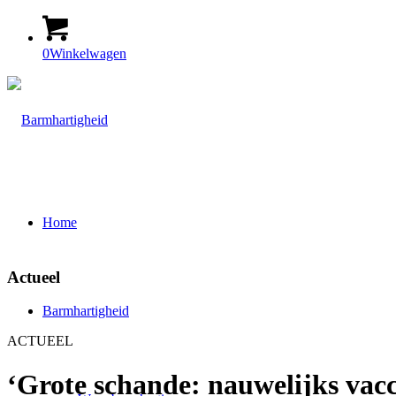
0
Winkelwagen
Home
Actueel
Barmhartigheid
ACTUEEL
‘Grote schande: nauwelijks vac