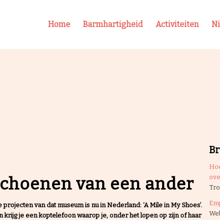
Home
Barmhartigheid
Activiteiten
N
B
Hoe
ove
schoenen van een ander
Tro
Em
projecten van dat museum is nu in Nederland: ‘A Mile in My Shoes’.
Web
krijg je een koptelefoon waarop je, onder het lopen op zijn of haar