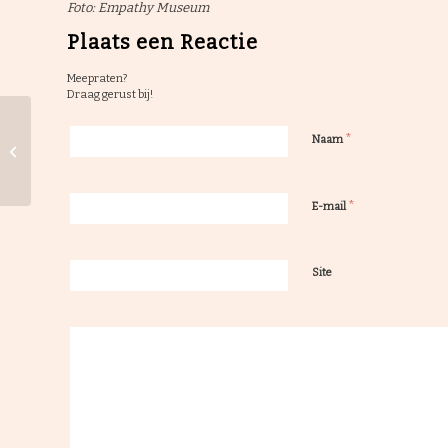
Foto: Empathy Museum
Plaats een Reactie
Meepraten?
Draag gerust bij!
*
Geloof als steun bij
Naam
verduurzaming
*
E-mail
Site