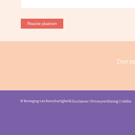
Doe m
© Beweging van Barmhartigheid
|
Disclaimer
|
Privacyverklaring
|
Colofon