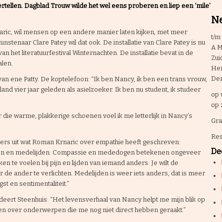
rtellen. Dagblad Trouw wilde het wel eens proberen en liep een ‘mile’
Ne
ric, wil mensen op een andere manier laten kijken, met meer
t/m 
nstenaar Clare Patey wil dat ook. De installatie van Clare Patey is nu
A M
n het literatuurfestival Winternachten. De installatie bevat in de
Zui
len.
Hen
De
 ene Patty. De koptelefoon: “Ik ben Nancy, ik ben een trans vrouw,
nd vier jaar geleden als asielzoeker. Ik ben nu student, ik studeer
op 
op 
die warme, plakkerige schoenen voel ik me letterlijk in Nancy’s
Gra
Res
ezers uit wat Roman Krnaric over empathie heeft geschreven:
Dee
gen en medelijden. Compassie en mededogen betekenen ongeveer
n te voelen bij pijn en lijden van iemand anders. Je wilt de
 de ander te verlichten. Medelijden is weer iets anders, dat is meer
st en sentimentaliteit.”
udeert Steenhuis: “Het levensverhaal van Nancy helpt me mijn blik op
ken over onderwerpen die me nog niet direct hebben geraakt.”