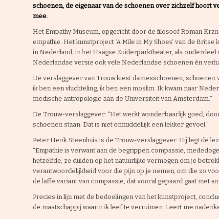
schoenen, de eigenaar van de schoenen over zichzelf hoort ve
mee.
Het Empathy Museum, opgericht door de filosoof Roman Krzna
empathie. Het kunstproject ‘A Mile in My Shoes’ van de Britse ku
in Nederland, in het Haagse Zuiderparktheater, als onderdeel va
Nederlandse versie ook vele Nederlandse schoenen én verha
De verslaggever van Trouw kiest damesschoenen, schoenen van
ik ben een vluchteling, ik ben een moslim. Ik kwam naar Nederla
medische antropologie aan de Universiteit van Amsterdam.”
De Trouw-verslaggever: “Het werkt wonderbaarlijk goed, door 
schoenen staan. Dat is niet onmiddellijk een lekker gevoel.”
Peter Henk Steenhuis is de Trouw-verslaggever. Hij legt de l
“Empathie is verwant aan de begrippen compassie, mededo
hetzelfde, ze duiden op het natuurlijke vermogen om je betrokke
verantwoordelijkheid voor die pijn op je nemen, om die zo voor
de laffe variant van compassie, dat vooral gepaard gaat met ang
Precies in lijn met de bedoelingen van het kunstproject, concl
de maatschappij waarin ik leef te verruimen. Leert me naden