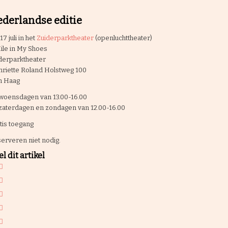
derlandse editie
17 juli in het
Zuiderparktheater
(openluchttheater)
ile in My Shoes
derparktheater
riette Roland Holstweg 100
n Haag
woensdagen van 13.00-16.00
zaterdagen en zondagen van 12.00-16.00
tis toegang
erveren niet nodig.
l dit artikel